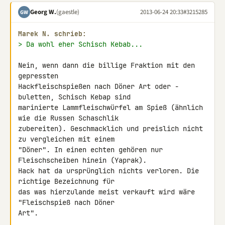
Georg W.
(gaestle)
2013-06-24 20:33
#3215285
GW
Marek N. schrieb:
> Da wohl eher Schisch Kebab...
Nein, wenn dann die billige Fraktion mit den 
gepressten 

Hackfleischspießen nach Döner Art oder -
buletten, Schisch Kebap sind 

marinierte Lammfleischwürfel am Spieß (ähnlich 
wie die Russen Schaschlik 

zubereiten). Geschmacklich und preislich nicht 
zu vergleichen mit einem 

"Döner". In einen echten gehören nur 
Fleischscheiben hinein (Yaprak). 

Hack hat da ursprünglich nichts verloren. Die 
richtige Bezeichnung für 

das was hierzulande meist verkauft wird wäre 
"Fleischspieß nach Döner 

Art".
