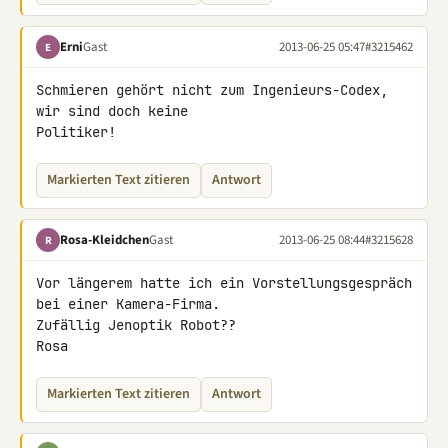
Erni
Gast
2013-06-25 05:47
#3215462
E
Schmieren gehört nicht zum Ingenieurs-Codex, 
wir sind doch keine 

Politiker!
Markierten Text zitieren
Antwort
Rosa-Kleidchen
Gast
2013-06-25 08:44
#3215628
R
Vor längerem hatte ich ein Vorstellungsgespräch 
bei einer Kamera-Firma.

Zufällig Jenoptik Robot??

Rosa
Markierten Text zitieren
Antwort