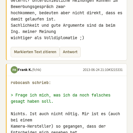
Gelernt? Unterschiedliche Meinungen können im 
Bewerbungsgespräch zwar 

hochkommen, bedeuten aber nicht direkt, dass es 
damit gelaufen ist. 

Sachlichkeit und gute Argumente sind da beim 
Ing. meiner Meinung 

wichtiger als Volldiplomatie ;)
Markierten Text zitieren
Antwort
Frank K.
(fchk)
2013-06-24 21:10
#3215331
FK
robocash schrieb:
> Frage ich mich, was ich da noch falsches 
gesagt haben soll.
Nichts. Ist auch nicht nötig. Mir ist es (auch 
bei einem 

Kamera-Hersteller) so gegangen, dass der 
Entscheider mich gesehen hat 
