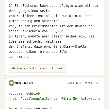
2) Ein Bücherei-Buch beschäftigte sich mit dem 
Werdegang eines Arztes 

vom Mediziner-Test bis hin zur Klinik. Der 
Autor schlug den Studenten 

vor, in den Briefumschlag mit der Bewerbung 
einen Geldschein von 100,-DM 

zu legen, wandte aber gleich selber ein, die 
Idee sei schlecht, weil sie 

den Chefarzt dazu ermuntere Dummy-Stellen 
auszuschreiben, um an das Geld 

zu kommen.
Markierten Text zitieren
Antwort
Marek N.
Gast
2013-06-24 19:42
#3215201
MN
robocash schrieb:
> ein Abteilungsleiter der Firma Mr. Autowäsche
Da wohl eher Schisch Kebab...