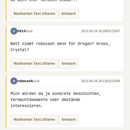
Markierten Text zitieren
Antwort
0815
Gast
2013-06-24 20:20
#3215267
0
Watt nimmt robocash denn für Drogen? Kroko, 
Crystal?
Markierten Text zitieren
Antwort
robocash
Gast
2013-06-24 20:21
#3215268
R
Mich würden da ja konkrete Geschichten, 
Verdachtsmomente oder Umstände 

interessieren.
Markierten Text zitieren
Antwort