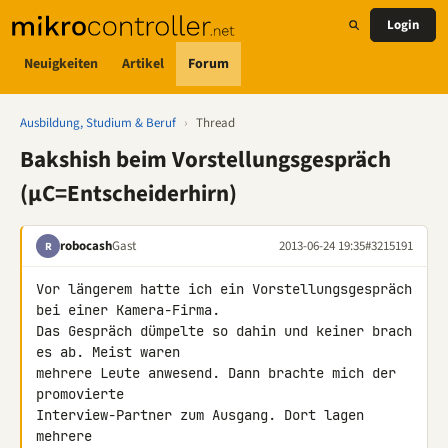
Login
Neuigkeiten
Artikel
Forum
Ausbildung, Studium & Beruf
›
Thread
Bakshish beim Vorstellungsgespräch
(µC=Entscheiderhirn)
robocash
Gast
2013-06-24 19:35
#3215191
R
Vor längerem hatte ich ein Vorstellungsgespräch 
bei einer Kamera-Firma. 

Das Gespräch dümpelte so dahin und keiner brach 
es ab. Meist waren 

mehrere Leute anwesend. Dann brachte mich der 
promovierte 

Interview-Partner zum Ausgang. Dort lagen 
mehrere 
