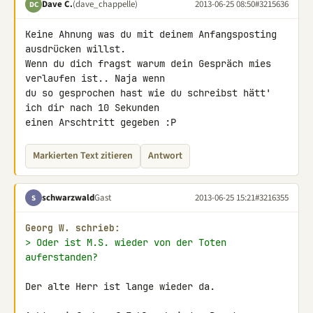
Dave C.
(dave_chappelle)
2013-06-25 08:50
#3215636
DC
Keine Ahnung was du mit deinem Anfangsposting 
ausdrücken willst.

Wenn du dich fragst warum dein Gespräch mies 
verlaufen ist.. Naja wenn 

du so gesprochen hast wie du schreibst hätt' 
ich dir nach 10 Sekunden 

einen Arschtritt gegeben :P
Markierten Text zitieren
Antwort
schwarzwald
Gast
2013-06-25 15:21
#3216355
S
Georg W. schrieb:
> Oder ist M.S. wieder von der Toten 
auferstanden?
Der alte Herr ist lange wieder da.
