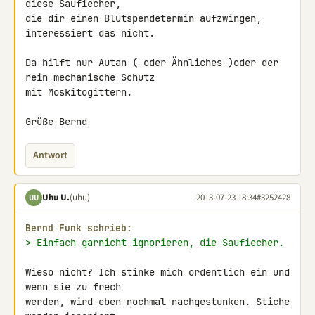
diese Saufiecher,

die dir einen Blutspendetermin aufzwingen, 
interessiert das nicht.

Da hilft nur Autan ( oder Ähnliches )oder der 
rein mechanische Schutz

mit Moskitogittern.

Grüße Bernd
Antwort
Uhu U.
(uhu)
2013-07-23 18:34
#3252428
UU
Bernd Funk schrieb:
> Einfach garnicht ignorieren, die Saufiecher.
Wieso nicht? Ich stinke mich ordentlich ein und 
wenn sie zu frech 

werden, wird eben nochmal nachgestunken. Stiche 