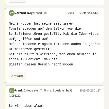
Gerhard W.
(gerhard_w)
2013-07-22 21:30
#3251201
GW
Meine Mutter hat seinerzeit immer 
Tomatenstauden auf dem Balkon vor die 

Schlafzimmertüren gestellt. Hab die Idee wieder 
aufgegriffen und auf 

meiner Terasse ringsum Tomatenstauden in großen 
Blumentöpfen gestellt. 

Gefühlt hilft´s wirklich, war auch neulich in 
einem TV-Bericht, daß die 

Biester diesen Geruch nicht mögen.
Antwort
Frank D.
(feuerstein7)
(Firma: Spezialeinheit)
2013-07-22 21:57
FD
#3251222
So wir haben also:
