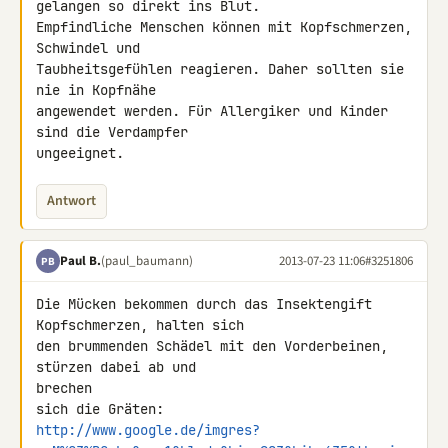
gelangen so direkt ins Blut. 

Empfindliche Menschen können mit Kopfschmerzen, 
Schwindel und 

Taubheitsgefühlen reagieren. Daher sollten sie 
nie in Kopfnähe 

angewendet werden. Für Allergiker und Kinder 
sind die Verdampfer 

ungeeignet.
Antwort
Paul B.
(paul_baumann)
2013-07-23 11:06
#3251806
PB
Die Mücken bekommen durch das Insektengift 
Kopfschmerzen, halten sich

den brummenden Schädel mit den Vorderbeinen, 
stürzen dabei ab und 

brechen

http://www.google.de/imgres?