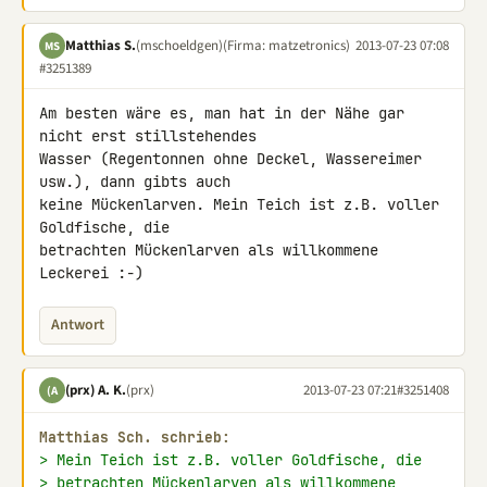
Matthias S.
(mschoeldgen)
(Firma: matzetronics)
2013-07-23 07:08
MS
#3251389
Am besten wäre es, man hat in der Nähe gar 
nicht erst stillstehendes 

Wasser (Regentonnen ohne Deckel, Wassereimer 
usw.), dann gibts auch 

keine Mückenlarven. Mein Teich ist z.B. voller 
Goldfische, die 

betrachten Mückenlarven als willkommene 
Leckerei :-)
Antwort
(prx) A. K.
(prx)
2013-07-23 07:21
#3251408
(A
Matthias Sch. schrieb:
> Mein Teich ist z.B. voller Goldfische, die
> betrachten Mückenlarven als willkommene 