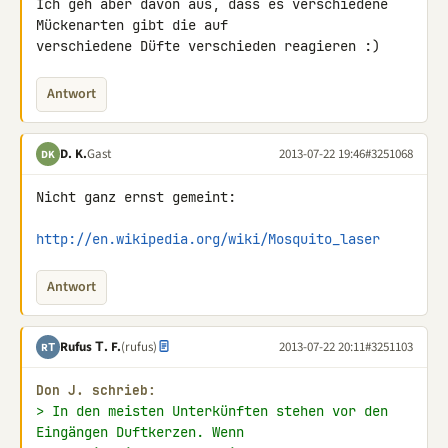
Ich geh aber davon aus, dass es verschiedene 
Mückenarten gibt die auf 

verschiedene Düfte verschieden reagieren :)
Antwort
D. K.
Gast
2013-07-22 19:46
#3251068
DK
Nicht ganz ernst gemeint:

http://en.wikipedia.org/wiki/Mosquito_laser
Antwort
Rufus Τ. F.
(rufus)
2013-07-22 20:11
#3251103
RΤ
Don J. schrieb:
> In den meisten Unterkünften stehen vor den 
Eingängen Duftkerzen. Wenn