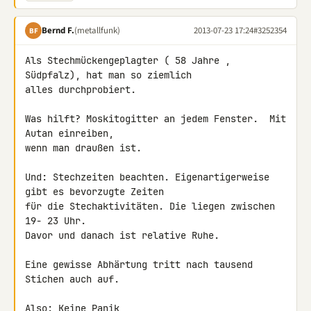
Bernd F.
(metallfunk)
2013-07-23 17:24
#3252354
BF
Als Stechmückengeplagter ( 58 Jahre , 
Südpfalz), hat man so ziemlich

alles durchprobiert.

Was hilft? Moskitogitter an jedem Fenster.  Mit 
Autan einreiben,

wenn man draußen ist.

Und: Stechzeiten beachten. Eigenartigerweise 
gibt es bevorzugte Zeiten

für die Stechaktivitäten. Die liegen zwischen 
19- 23 Uhr.

Davor und danach ist relative Ruhe.

Eine gewisse Abhärtung tritt nach tausend 
Stichen auch auf.

Also: Keine Panik
