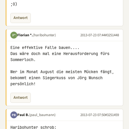
;O)
Antwort
Florian *.
(haribohunter)
2013-07-23 07:44
#3251448
F*
Eine effektive Falle bauen....

Das wäre doch mal eine Herausforderung fürs 
Sommerloch.

Wer im Monat August die meisten Mücken fängt,

bekommt einen Siegerkuss von Jörg Wunsch 
persönlich!
Antwort
Paul B.
(paul_baumann)
2013-07-23 07:50
#3251459
PB