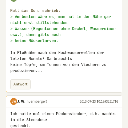
Matthias Sch. schrieb:
> Am besten wäre es, man hat in der Nähe gar 
nicht erst stillstehendes
> Wasser (Regentonnen ohne Deckel, Wassereimer 
usw.), dann gibts auch
> keine Mückenlarven.
In Flußnähe nach den Hochwasserwellen der 
letzten Monate? Da brauchts 

keine Töpfe, um Tonnen von den Viechern zu 
produzieren...
Antwort
J. W.
(nuernberger)
2013-07-23 10:18
#3251716
JW
Ich hatte mal einen Mückenstecker, d.h. nachts 
in die Steckdose 

gesteckt.
