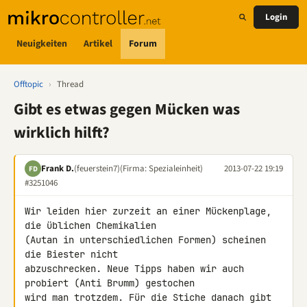
Login
Neuigkeiten
Artikel
Forum
Offtopic
›
Thread
Gibt es etwas gegen Mücken was
wirklich hilft?
Frank D.
(feuerstein7)
(Firma: Spezialeinheit)
2013-07-22 19:19
FD
#3251046
Wir leiden hier zurzeit an einer Mückenplage, 
die üblichen Chemikalien 

(Autan in unterschiedlichen Formen) scheinen 
die Biester nicht 

abzuschrecken. Neue Tipps haben wir auch 
probiert (Anti Brumm) gestochen 

wird man trotzdem. Für die Stiche danach gibt 