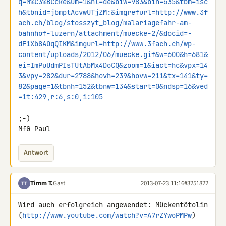
q=M%C3%BCcke&um=1&hl=de&biw=983&bih=635&tbm=isc
h&tbnid=jbmptAcvwUTjZM:&imgrefurl=http://www.3f
ach.ch/blog/stosszyt_blog/malariagefahr-am-
bahnhof-luzern/attachment/muecke-2/&docid=-
dF1Xb8AOqQIKM&imgurl=http://www.3fach.ch/wp-
content/uploads/2012/06/muecke.gif&w=600&h=681&
ei=ImPuUdmPIsTUtAbMx4DoCQ&zoom=1&iact=hc&vpx=14
3&vpy=282&dur=2788&hovh=239&hovw=211&tx=141&ty=
82&page=1&tbnh=152&tbnw=134&start=0&ndsp=16&ved
=1t:429,r:6,s:0,i:105
;-)

MfG Paul
Antwort
Timm T.
Gast
2013-07-23 11:16
#3251822
TT
Wird auch erfolgreich angewendet: Mückentötolin 

(
http://www.youtube.com/watch?v=A7rZYwoPMPw
)