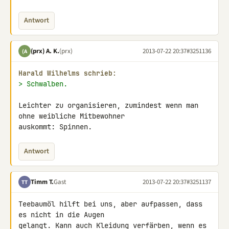
Antwort
(prx) A. K.
(prx)
2013-07-22 20:37
#3251136
(A
Harald Wilhelms schrieb:
> Schwalben.
Leichter zu organisieren, zumindest wenn man 
ohne weibliche Mitbewohner 

auskommt: Spinnen.
Antwort
Timm T.
Gast
2013-07-22 20:37
#3251137
TT
Teebaumöl hilft bei uns, aber aufpassen, dass 
es nicht in die Augen 

gelangt. Kann auch Kleidung verfärben, wenn es 