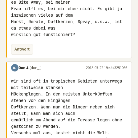
es Bite Away, bei meiner 

Frau hilft es, bei mir eher nicht. Es gibt ja 
inzwischen vieles auf dem 

Markt, Geräte, Duftkerzen, Spray, u.s.w., ist 
da etwas dabei was 

wirklich gut funktioniert?
Antwort
Don J.
(don_j)
2013-07-22 19:44
#3251066
DJ
wir sind oft in tropischen Gebieten unterwegs 
mit teilweise starken 

Mückenplagen. In den meisten Unterkünften 
stehen vor den Eingängen 

Duftkerzen. Wenn man die Dinger neben sich 
stellt, kann man sich auch 

gemütlich am Abend auf die Terasse legen ohne 
gestochen zu werden.

Versuchs mal aus, kostet nicht die Welt.
