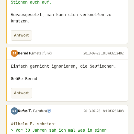
Stichen auch auf.
Vorausgesetzt, man kann sich verkneifen zu 
kratzen.
Antwort
Bernd F.
(metallfunk)
2013-07-23 18:07
#3252402
BF
Einfach garnicht ignorieren, die Saufiecher.

Grüße Bernd
Antwort
Rufus Τ. F.
(rufus)
2013-07-23 18:12
#3252408
RΤ
Wilhelm F. schrieb:
> Vor 30 Jahren sah ich mal was in einer 