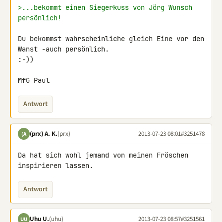
>...bekommt einen Siegerkuss von Jörg Wunsch 
persönlich!
Du bekommst wahrscheinliche gleich Eine vor den 
Wanst -auch persönlich.

:-))

MfG Paul
Antwort
(prx) A. K.
(prx)
2013-07-23 08:01
#3251478
(A
Da hat sich wohl jemand von meinen Fröschen 
inspirieren lassen.
Antwort
Uhu U.
(uhu)
2013-07-23 08:57
#3251561
UU