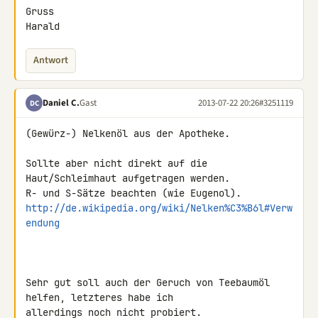
Gruss

Harald
Antwort
Daniel C.
Gast
2013-07-22 20:26
#3251119
DC
(Gewürz-) Nelkenöl aus der Apotheke.

Sollte aber nicht direkt auf die 
Haut/Schleimhaut aufgetragen werden.

http://de.wikipedia.org/wiki/Nelken%C3%B6l#Verw
endung
Sehr gut soll auch der Geruch von Teebaumöl 
helfen, letzteres habe ich 

allerdings noch nicht probiert.