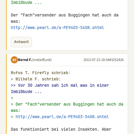
Imbißbude ...
Der "Fach"versender aus Buggingen hat auch da 
http://www.pearl.de/a-PE9403-5408.shtml
Antwort
Bernd F.
(metallfunk)
2013-07-23 18:34
#3252426
BF
Rufus Τ. Firefly schrieb:
> 
Wilhelm F. schrieb:
>> Vor 30 Jahren sah ich mal was in einer 
Imbißbude ...
>
> Der "Fach"versender aus Buggingen hat auch da 
was:
> 
http://www.pearl.de/a-PE9403-5408.shtml
Das funktioniert bei vielen Insekten. Aber 