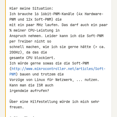
Hier meine Situation:

Ich brauche 16 16bit-PWM-Kanäle (4x Hardware-
PWM und 12x Soft-PWM) die 

mit ein paar MHz laufen. Das darf auch ein paar 
% meiner CPU-Leistung in 

Anspruch nehmen. Leider kann ich die Soft-PWM 
per Treiber nicht so 

schnell machen, wie ich sie gerne hätte (> ca. 
200Hz), da das die 

gesamte CPU blockiert.

Ich würde gerne sowas die die Soft-PWM 

(
http://www.mikrocontroller.net/articles/Soft-
PWM
) bauen und trotzem die 

Vorzüge von Linux für Netzwerk, ... nutzen. 
Kann man die ISR auch 

irgendwie aufrufen?

Über eine Hilfestellung würde ich mich sehr 
freuen.
