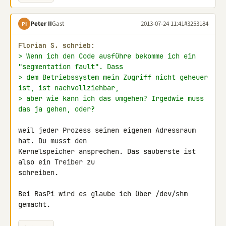
Peter II
Gast
2013-07-24 11:41
#3253184
PI
Florian S. schrieb:
> Wenn ich den Code ausführe bekomme ich ein 
"segmentation fault". Dass
> dem Betriebssystem mein Zugriff nicht geheuer 
ist, ist nachvollziehbar,
> aber wie kann ich das umgehen? Irgedwie muss 
das ja gehen, oder?
weil jeder Prozess seinen eigenen Adressraum 
hat. Du musst den 

Kernelspeicher ansprechen. Das sauberste ist 
also ein Treiber zu 

schreiben.

Bei RasPi wird es glaube ich über /dev/shm 
gemacht.