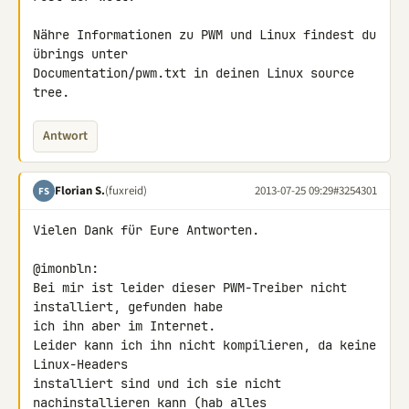
Nähre Informationen zu PWM und Linux findest du 
übrings unter

Documentation/pwm.txt in deinen Linux source 
tree.
Antwort
Florian S.
(fuxreid)
2013-07-25 09:29
#3254301
FS
Vielen Dank für Eure Antworten.

@imonbln:

Bei mir ist leider dieser PWM-Treiber nicht 
installiert, gefunden habe 

ich ihn aber im Internet.

Leider kann ich ihn nicht kompilieren, da keine 
Linux-Headers 

installiert sind und ich sie nicht 
nachinstallieren kann (hab alles 
