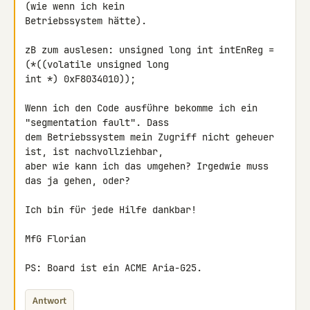
(wie wenn ich kein 

Betriebssystem hätte).

zB zum auslesen: unsigned long int intEnReg = 
(*((volatile unsigned long 

int *) 0xF8034010));

Wenn ich den Code ausführe bekomme ich ein 
"segmentation fault". Dass 

dem Betriebssystem mein Zugriff nicht geheuer 
ist, ist nachvollziehbar, 

aber wie kann ich das umgehen? Irgedwie muss 
das ja gehen, oder?

Ich bin für jede Hilfe dankbar!

MfG Florian

PS: Board ist ein ACME Aria-G25.
Antwort