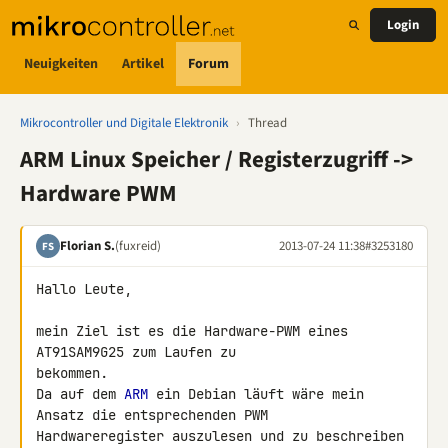
Login
Neuigkeiten
Artikel
Forum
Mikrocontroller und Digitale Elektronik
›
Thread
ARM Linux Speicher / Registerzugriff ->
Hardware PWM
Florian S.
(fuxreid)
2013-07-24 11:38
#3253180
FS
Hallo Leute,

mein Ziel ist es die Hardware-PWM eines 
AT91SAM9G25 zum Laufen zu 

bekommen.

Da auf dem 
ARM
 ein Debian läuft wäre mein 
Ansatz die entsprechenden PWM 

Hardwareregister auszulesen und zu beschreiben 