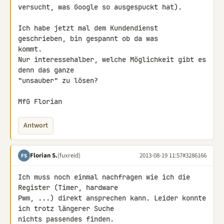
versucht, was Google so ausgespuckt hat).

Ich habe jetzt mal dem Kundendienst 
geschrieben, bin gespannt ob da was 

kommt.

Nur interessehalber, welche Möglichkeit gibt es 
denn das ganze 

"unsauber" zu lösen?

MfG Florian
Antwort
Florian S.
(fuxreid)
2013-08-19 11:57
#3286166
FS
Ich muss noch einmal nachfragen wie ich die 
Register (Timer, hardware 

Pwm, ...) direkt ansprechen kann. Leider konnte 
ich trotz längerer Suche 

nichts passendes finden.
