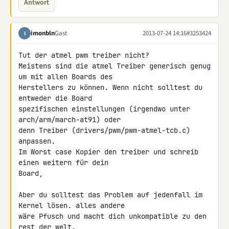
Antwort
imonbln
Gast
2013-07-24 14:16
#3253424
I
Tut der atmel pwm treiber nicht?

Meistens sind die atmel Treiber generisch genug 
um mit allen Boards des 

Herstellers zu können. Wenn nicht solltest du 
entweder die Board 

spezifischen einstellungen (irgendwo unter 
arch/arm/march-at91) oder 

denn Treiber (drivers/pwm/pwm-atmel-tcb.c) 
anpassen.

Im Worst case Kopier den treiber und schreib 
einen weitern für dein 

Board,

Aber du solltest das Problem auf jedenfall im 
Kernel lösen. alles andere 

wäre Pfusch und macht dich unkompatible zu den 
rest der welt.
