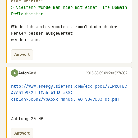
diac schrieb:
> vielmehr würde man hier mit einem Time Domain 
Reflektometer
Würde ich auch vermuten...zumal dadurch der 
Fehler besser ausgewertet 

werden kann.
Antwort
Anton
Gast
2013-08-09 09:24
#3274082
A
http://www.energy.siemens.com/ecc_pool/SIPROTEC
4/651e932d-10ab-41d3-a854-
cfb1a495c6a2/7SA6xx_Manual_A8_V047003_de.pdf
Achtung 20 MB
Antwort