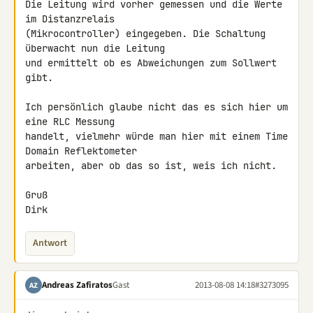
Die Leitung wird vorher gemessen und die Werte 
im Distanzrelais 

(Mikrocontroller) eingegeben. Die Schaltung 
überwacht nun die Leitung 

und ermittelt ob es Abweichungen zum Sollwert 
gibt.

Ich persönlich glaube nicht das es sich hier um 
eine RLC Messung 

handelt, vielmehr würde man hier mit einem Time 
Domain Reflektometer 

arbeiten, aber ob das so ist, weis ich nicht.

Gruß

Dirk
Antwort
Andreas Zafiratos
Gast
2013-08-08 14:18
#3273095
AZ