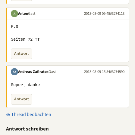
Anton
Gast
2013-08-09 09:45
#3274113
A
P.S

Seiten 72 ff
Antwort
Andreas Zafiratos
Gast
2013-08-09 15:54
#3274590
AZ
Super, danke!
Antwort
Thread beobachten
Antwort schreiben