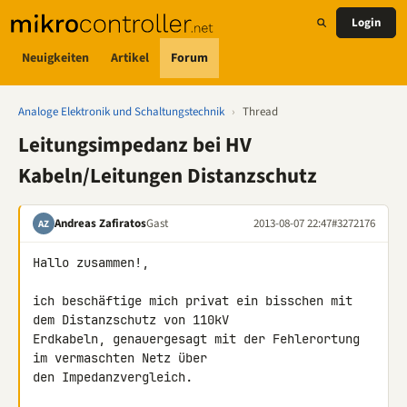
Login
Neuigkeiten
Artikel
Forum
Analoge Elektronik und Schaltungstechnik
›
Thread
Leitungsimpedanz bei HV
Kabeln/Leitungen Distanzschutz
Andreas Zafiratos
Gast
2013-08-07 22:47
#3272176
AZ
Hallo zusammen!,

ich beschäftige mich privat ein bisschen mit 
dem Distanzschutz von 110kV 

Erdkabeln, genauergesagt mit der Fehlerortung 
im vermaschten Netz über 

den Impedanzvergleich.
