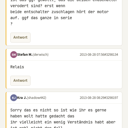
verodert sind? erst wenn 

beide entschalter zuschlagen hört der motor 
auf. ggf das ganze in serie 

?
Antwort
Stefan M.
(derwisch)
2013-08-28 07:56
#3298134
SM
Relais
Antwort
Kra J.
(shadow442)
2013-08-28 08:29
#3298197
KJ
Sorry das es nicht so ist wie ihr es gerne 
haben wolt hatte gedacht das 

ihr vielleicht ein wenig Verständnis habt aber 