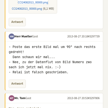
(6,1 MB)
CCI24082013_00000.png
Antwort
Herr Mueller
Gast
2013-08-27 20:18
#3297739
HM
- Poste das erste Bild mal um 90° nach rechts 
gedreht!

  Dann schaun wir mal...

- Nee, zu der Datenflut von Bild Numero zwo 
sach ich jetzt mal nix. :-)

- Relai ist falsch geschrieben.
Antwort
Mr. Tom
Gast
2013-08-27 20:53
#3297806
MT