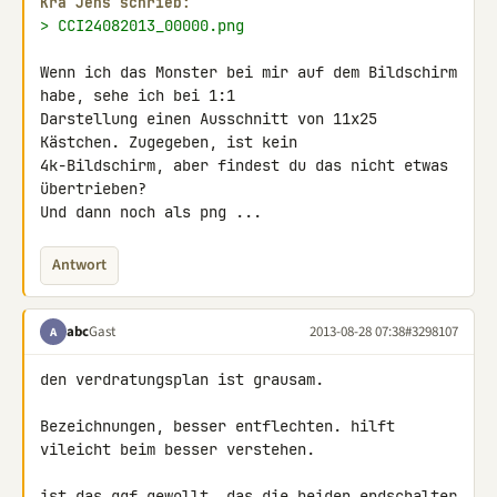
Kra Jens schrieb:
> CCI24082013_00000.png
Wenn ich das Monster bei mir auf dem Bildschirm 
habe, sehe ich bei 1:1 

Darstellung einen Ausschnitt von 11x25 
Kästchen. Zugegeben, ist kein 

4k-Bildschirm, aber findest du das nicht etwas 
übertrieben?

Und dann noch als png ...
Antwort
abc
Gast
2013-08-28 07:38
#3298107
A
den verdratungsplan ist grausam.

Bezeichnungen, besser entflechten. hilft 
vileicht beim besser verstehen.

ist das ggf gewollt, das die beiden endschalter 