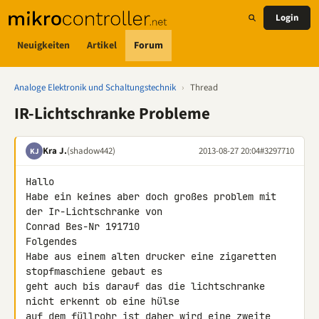
Login
Neuigkeiten
Artikel
Forum
Analoge Elektronik und Schaltungstechnik
›
Thread
IR-Lichtschranke Probleme
Kra J.
(shadow442)
2013-08-27 20:04
#3297710
KJ
Hallo

Habe ein keines aber doch großes problem mit 
der Ir-Lichtschranke von 

Conrad Bes-Nr 191710

Folgendes

Habe aus einem alten drucker eine zigaretten 
stopfmaschiene gebaut es 

geht auch bis darauf das die lichtschranke 
nicht erkennt ob eine hülse 

auf dem füllrohr ist daher wird eine zweite 