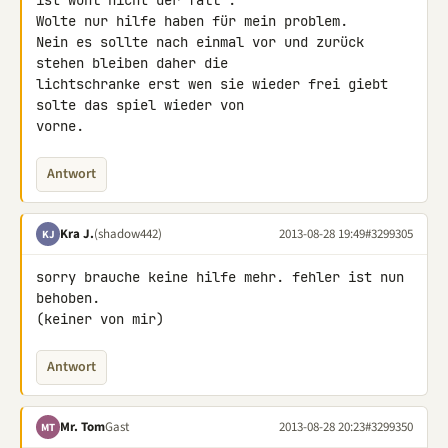
ist wohl nicht der fall .

Wolte nur hilfe haben für mein problem.

Nein es sollte nach einmal vor und zurück 
stehen bleiben daher die 

lichtschranke erst wen sie wieder frei giebt 
solte das spiel wieder von 

vorne.
Antwort
Kra J.
(shadow442)
2013-08-28 19:49
#3299305
KJ
sorry brauche keine hilfe mehr. fehler ist nun 
behoben.

(keiner von mir)
Antwort
Mr. Tom
Gast
2013-08-28 20:23
#3299350
MT