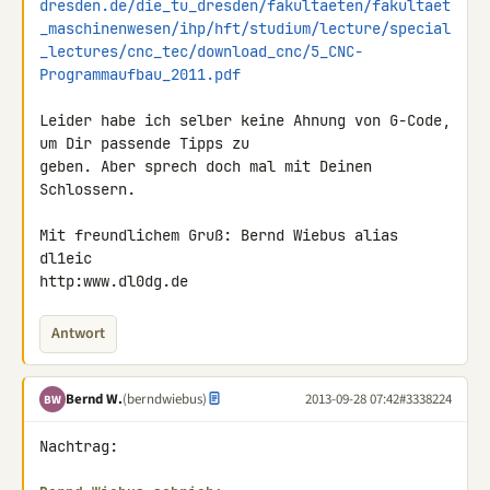
dresden.de/die_tu_dresden/fakultaeten/fakultaet
_maschinenwesen/ihp/hft/studium/lecture/special
_lectures/cnc_tec/download_cnc/5_CNC-
Programmaufbau_2011.pdf
Leider habe ich selber keine Ahnung von G-Code, 
um Dir passende Tipps zu 

geben. Aber sprech doch mal mit Deinen 
Schlossern.

Mit freundlichem Gruß: Bernd Wiebus alias 
dl1eic

http:www.dl0dg.de
Antwort
Bernd W.
(berndwiebus)
2013-09-28 07:42
#3338224
BW
Nachtrag:
