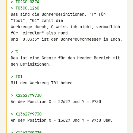
> T02C0.0374
> T03C0.1260
Das sind die Bohrerdefinitionen. "T" für 
"Tool", "01" zählt die 

Werkzeuge durch, C weiss ich nicht, vermutlich 
für "circular" also rund. 

und "0.0335" ist der Bohrerdurchmesser in Inch.

> %
Das ist eine Grenze für den Header Bereich mit 
den Definitionen.

> T01
Mit dem Werkzeug T01 bohre

> X22627Y9730
An der Position X = 22627 und Y = 9730

> X13627Y9730
An der Position X = 13627 und Y = 9730 usw.

> X12627Y9730