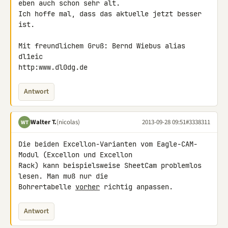
eben auch schon sehr alt. 

Ich hoffe mal, dass das aktuelle jetzt besser 
ist.

Mit freundlichem Gruß: Bernd Wiebus alias 
dl1eic

http:www.dl0dg.de
Antwort
Walter T.
(nicolas)
2013-09-28 09:51
#3338311
WT
Die beiden Excellon-Varianten vom Eagle-CAM-
Modul (Excellon und Excellon 

Rack) kann beispielsweise SheetCam problemlos 
lesen. Man muß nur die 

Bohrertabelle 
vorher
 richtig anpassen.
Antwort