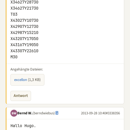
X34627Y28730

X34627Y21730

T03

X43027Y10730

X42907Y12730

X42987Y15210

X43207Y17050

X43167Y19050

X43307Y22610

M30
Angehängte Dateien:
(1,3 KB)
excellon
Antwort
Bernd W.
(berndwiebus)
2013-09-28 10:40
#3338356
BW
Hallo Hugo.
