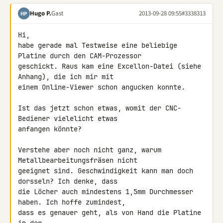
Hugo P.
Gast
2013-09-28 09:55
#3338313
HP
Hi,

habe gerade mal Testweise eine beliebige 
Platine durch den CAM-Prozessor 

geschickt. Raus kam eine Excellon-Datei (siehe 
Anhang), die ich mir mit 

einem Online-Viewer schon angucken konnte.

Ist das jetzt schon etwas, womit der CNC-
Bediener vielelicht etwas 

anfangen könnte?

Verstehe aber noch nicht ganz, warum 
Metallbearbeitungsfräsen nicht 

geeignet sind. Geschwindigkeit kann man doch 
dorsseln? Ich denke, dass 

die Löcher auch mindestens 1,5mm Durchmesser 
haben. Ich hoffe zumindest, 

dass es genauer geht, als von Hand die Platine 