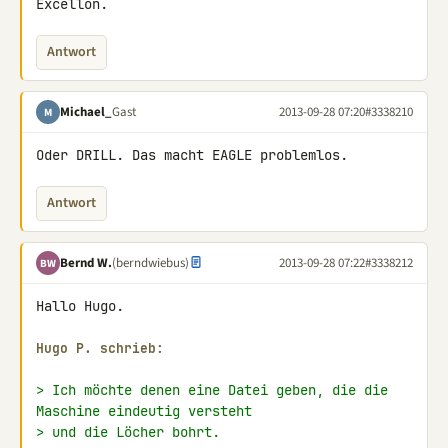
Excellon.
Antwort
Michael_
Gast
2013-09-28 07:20
#3338210
M
Oder DRILL. Das macht EAGLE problemlos.
Antwort
Bernd W.
(berndwiebus)
2013-09-28 07:22
#3338212
BW
Hallo Hugo.

Hugo P. schrieb:
> Ich möchte denen eine Datei geben, die die 
Maschine eindeutig versteht
> und die Löcher bohrt.