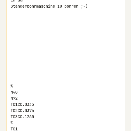
in der 

Ständerbohrmaschine zu bohren ;-)

%

M48

M72

T01C0.0335

T02C0.0374

T03C0.1260

%

T01
