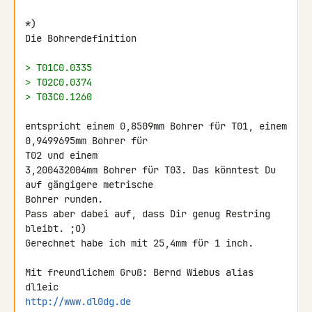
*)

Die Bohrerdefinition

> T01C0.0335
> T02C0.0374
> T03C0.1260
entspricht einem 0,8509mm Bohrer für T01, einem 
0,9499695mm Bohrer für 

T02 und einem

3,200432004mm Bohrer für T03. Das könntest Du 
auf gängigere metrische 

Bohrer runden.

Pass aber dabei auf, dass Dir genug Restring 
bleibt. ;O)

Gerechnet habe ich mit 25,4mm für 1 inch.

Mit freundlichem Gruß: Bernd Wiebus alias 
http://www.dl0dg.de