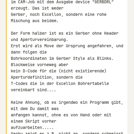
im CAM-Job mit dem Ausgabe device "GERBDRL" 
erzeugt. Das ist weder 

Gerber, noch Excellon, sondern eine rohe 
Mischung aus beidem.

Der Form halber ist es ein Gerber ohne Header 
und Aperturvereinbarung.

Erst wird als Move der Ursprung angefahren, und 
dann folgen die 

Bohrkoordinaten im Gerber Style als Blinks. 
Blockweise vorneweg aber 

kein D-Code für die (nicht existierende) 
Aperturdefinition, sondern die 

T-Codes die in der Excellon Bohrertabelle 
vereinbart sind....

Keine Ahnung, ob es irgendwo ein Programm gibt, 
mit dem Du damit was 

anfangen kannst, ohne es von Hand oder mit 
einem Skript vorher 

aufzuarbeiten.....

Gerbv zeigt es z.B. nicht an, sondern schmeisst 