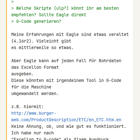
>
> Welche Skripte (ulp?) könnt ihr am besten 
empfehlen? Sollte Eagle direkt
> G-Code generieren?
Meine Erfahrungen mit Eagle sind etwas veraltet 
(4.16r2). Vieleicht gibt 

es mittlerweile so etwas.

Aber Eagle kann auf jeden Fall für Bohrdaten 
das Excellon Format 

ausgeben.

Diese könnten mit irgendeinem Tool in G-Code 
für die Maschine 

umgewandelt werden.

http://www.burger-
web.com/ProductDescription/ETC/en_ETC.htm.en
Keine Ahnung, ob, und wie gut es funktioniert. 
Ich habe nur nach 

"Excellon to G-code" als fixem Ausdruck 