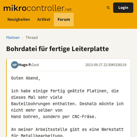
Login
Neuigkeiten
Artikel
Forum
Platinen
›
Thread
Bohrdatei für fertige Leiterplatte
Hugo P.
Gast
2013-09-27 22:30
#3338119
HP
Guten Abend,

ich habe einige fertig geätzte Platinen, die 
dieses Mal sehr viele 

Bauteilbohrungen enthalten. Deshalb möchte ich 
nicht mehr selber von 

Hand bohren, sondern per CNC-Fräse.

An meiner Arbeitsstelle gibt es eine Werkstatt 
für Metallbearbeitung. 
