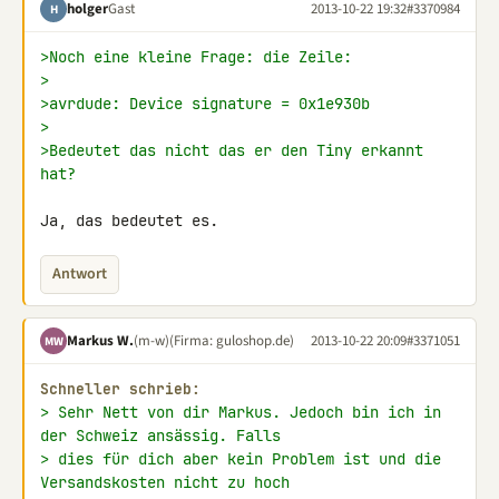
holger
Gast
2013-10-22 19:32
#3370984
H
>Noch eine kleine Frage: die Zeile:
>
>avrdude: Device signature = 0x1e930b
>
>Bedeutet das nicht das er den Tiny erkannt 
hat?
Ja, das bedeutet es.
Antwort
Markus W.
(m-w)
(Firma: guloshop.de)
2013-10-22 20:09
#3371051
MW
Schneller schrieb:
> Sehr Nett von dir Markus. Jedoch bin ich in 
der Schweiz ansässig. Falls
> dies für dich aber kein Problem ist und die 
Versandskosten nicht zu hoch