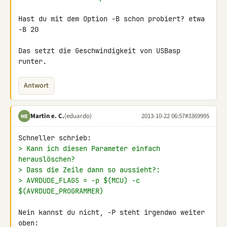
Hast du mit dem Option -B schon probiert? etwa 
-B 20

Das setzt die Geschwindigkeit von USBasp 
runter.
Antwort
Martin e. C.
(eduardo)
2013-10-22 06:57
#3369995
ME
> Kann ich diesen Parameter einfach 
herauslöschen?
> Dass die Zeile dann so aussieht?:
> AVRDUDE_FLAGS = -p $(MCU) -c 
$(AVRDUDE_PROGRAMMER)
Nein kannst du nicht, -P steht irgendwo weiter 