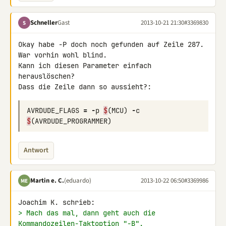
Schneller
Gast
2013-10-21 21:30
#3369830
S
Okay habe -P doch noch gefunden auf Zeile 287. 
War vorhin wohl blind. 

Kann ich diesen Parameter einfach 
herauslöschen?

AVRDUDE_FLAGS
=
-
p
$
(
MCU
)
-
c
$
(
AVRDUDE_PROGRAMMER
)
Antwort
Martin e. C.
(eduardo)
2013-10-22 06:50
#3369986
ME
> Mach das mal, dann geht auch die 
Kommandozeilen-Taktoption "-B".