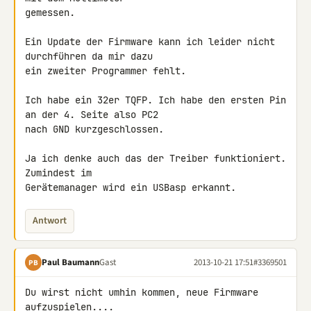
gemessen.

Ein Update der Firmware kann ich leider nicht 
durchführen da mir dazu 

ein zweiter Programmer fehlt.

Ich habe ein 32er TQFP. Ich habe den ersten Pin 
an der 4. Seite also PC2 

nach GND kurzgeschlossen.

Ja ich denke auch das der Treiber funktioniert. 
Zumindest im 

Gerätemanager wird ein USBasp erkannt.
Antwort
Paul Baumann
Gast
2013-10-21 17:51
#3369501
PB
Du wirst nicht umhin kommen, neue Firmware 
aufzuspielen....
