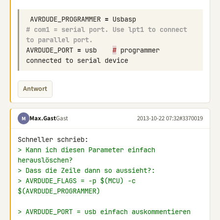
AVRDUDE_PROGRAMMER
=
Usbasp
# com1 = serial port. Use lpt1 to connect 
to parallel port.
AVRDUDE_PORT
=
usb
#
programmer
connected
to
serial
device
Antwort
Max.Gast
Gast
2013-10-22 07:32
#3370019
M
> Kann ich diesen Parameter einfach 
herauslöschen?
> Dass die Zeile dann so aussieht?:
> AVRDUDE_FLAGS = -p $(MCU) -c 
$(AVRDUDE_PROGRAMMER)
> AVRDUDE_PORT = usb einfach auskommentieren