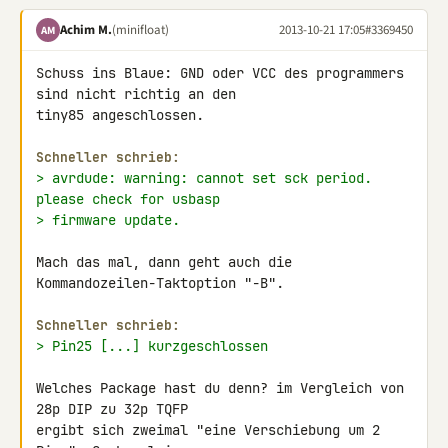
Achim M.
(minifloat)
2013-10-21 17:05
#3369450
AM
Schuss ins Blaue: GND oder VCC des programmers 
sind nicht richtig an den 

tiny85 angeschlossen.

Schneller schrieb:
> avrdude: warning: cannot set sck period. 
please check for usbasp
> firmware update.
Mach das mal, dann geht auch die 
Kommandozeilen-Taktoption "-B".

Schneller schrieb:
> Pin25 [...] kurzgeschlossen
Welches Package hast du denn? im Vergleich von 
28p DIP zu 32p TQFP 

ergibt sich zweimal "eine Verschiebung um 2 