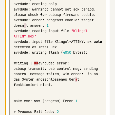
avrdude
:
erasing
chip
avrdude
:
warning
:
cannot
set
sck
period
.
please
check
for
usbasp
firmware
update
.
avrdude
:
error
:
programm
enable
:
target
doesn
'
t
answer
.
1
avrdude
:
reading
input
file
"Klingel-
ATTINY.hex"
avrdude
:
input
file
Klingel
-
ATTINY
.
hex
auto
detected
as
Intel
Hex
avrdude
:
writing
flash
(
4050
bytes
)
:
Writing
|
##
avrdude
:
error
:
usbasp_transmit
:
usb_control_msg
:
sending
control
message
failed
,
win
error
:
Ein
an
das
System
angeschlossenes
Ger
ä
t
funktioniert
nicht
.
make
.
exe
:
***
[
program
]
Error
1
>
Process
Exit
Code
:
2