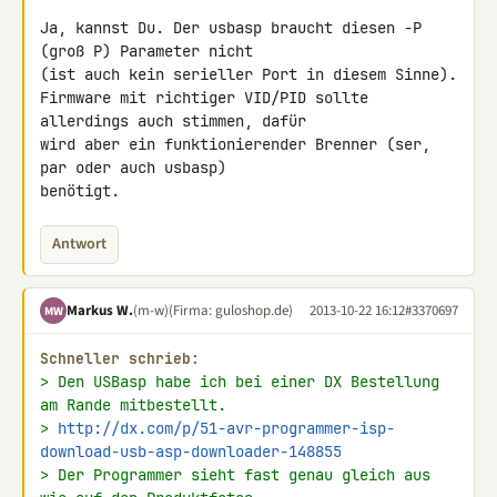
Ja, kannst Du. Der usbasp braucht diesen -P 
(groß P) Parameter nicht 

(ist auch kein serieller Port in diesem Sinne).

Firmware mit richtiger VID/PID sollte 
allerdings auch stimmen, dafür 

wird aber ein funktionierender Brenner (ser, 
par oder auch usbasp) 

benötigt.
Antwort
Markus W.
(m-w)
(Firma: guloshop.de)
2013-10-22 16:12
#3370697
MW
Schneller schrieb:
> Den USBasp habe ich bei einer DX Bestellung 
am Rande mitbestellt.
> 
http://dx.com/p/51-avr-programmer-isp-
download-usb-asp-downloader-148855
> Der Programmer sieht fast genau gleich aus 