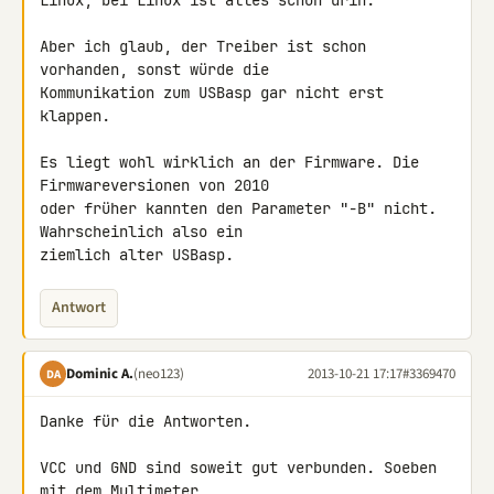
Linux, bei Linux ist alles schon drin.

Aber ich glaub, der Treiber ist schon 
vorhanden, sonst würde die 

Kommunikation zum USBasp gar nicht erst 
klappen.

Es liegt wohl wirklich an der Firmware. Die 
Firmwareversionen von 2010 

oder früher kannten den Parameter "-B" nicht. 
Wahrscheinlich also ein 

ziemlich alter USBasp.
Antwort
Dominic A.
(neo123)
2013-10-21 17:17
#3369470
DA
Danke für die Antworten.

VCC und GND sind soweit gut verbunden. Soeben 
mit dem Multimeter 
