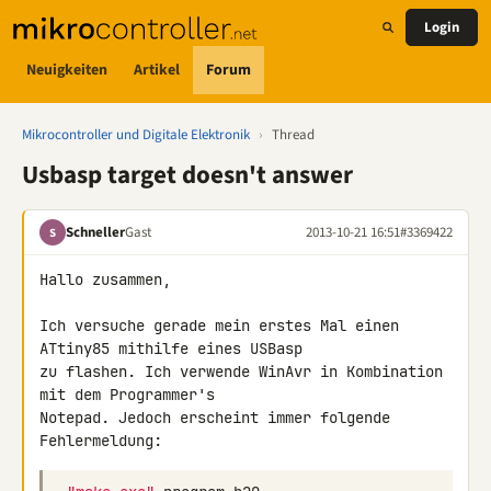
Login
Neuigkeiten
Artikel
Forum
Mikrocontroller und Digitale Elektronik
›
Thread
Usbasp target doesn't answer
Schneller
Gast
2013-10-21 16:51
#3369422
S
Hallo zusammen,

Ich versuche gerade mein erstes Mal einen 
ATtiny85 mithilfe eines USBasp 

zu flashen. Ich verwende WinAvr in Kombination 
mit dem Programmer's 

Notepad. Jedoch erscheint immer folgende 
Fehlermeldung: