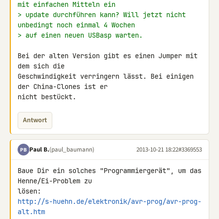
mit einfachen Mitteln ein
> update durchführen kann? Will jetzt nicht 
unbedingt noch einmal 4 Wochen
> auf einen neuen USBasp warten.
Bei der alten Version gibt es einen Jumper mit 
dem sich die 

Geschwindigkeit verringern lässt. Bei einigen 
der China-Clones ist er 

nicht bestückt.
Antwort
Paul B.
(paul_baumann)
2013-10-21 18:22
#3369553
PB
Baue Dir ein solches "Programmiergerät", um das 
Henne/Ei-Problem zu 

http://s-huehn.de/elektronik/avr-prog/avr-prog-
alt.htm