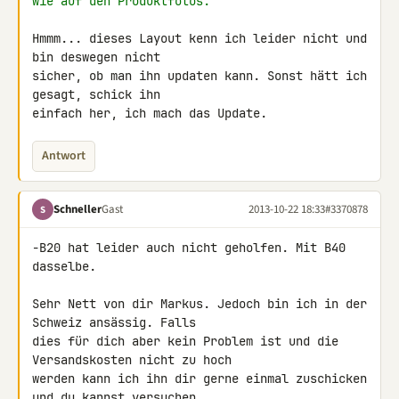
wie auf den Produktfotos.
Hmmm... dieses Layout kenn ich leider nicht und 
bin deswegen nicht 

sicher, ob man ihn updaten kann. Sonst hätt ich 
gesagt, schick ihn 

einfach her, ich mach das Update.
Antwort
Schneller
Gast
2013-10-22 18:33
#3370878
S
-B20 hat leider auch nicht geholfen. Mit B40 
dasselbe.

Sehr Nett von dir Markus. Jedoch bin ich in der 
Schweiz ansässig. Falls 

dies für dich aber kein Problem ist und die 
Versandskosten nicht zu hoch 

werden kann ich ihn dir gerne einmal zuschicken 
und du kannst versuchen 
