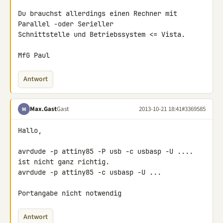
Du brauchst allerdings einen Rechner mit 
Parallel -oder Serieller 

Schnittstelle und Betriebssystem <= Vista.

MfG Paul
Antwort
Max.Gast
Gast
2013-10-21 18:41
#3369585
M
Hallo,

avrdude -p attiny85 -P usb -c usbasp -U .... 
ist nicht ganz richtig.

avrdude -p attiny85 -c usbasp -U ...

Portangabe nicht notwendig
Antwort