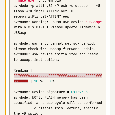
"make.exe"
program
b20
avrdude
-
p
attiny85
-
P
usb
-
c
usbasp
-
U
flash
:
w
:
Klingel
-
ATTINY
.
hex
-
U
eeprom
:
w
:
Klingel
-
ATTINY
.
eep
avrdude
:
Warning
:
Found
USB
device
"USBasp"
with
old
VID
/
PID
!
Please
update
firmware
of
USBasp
!
avrdude
:
warning
:
cannot
set
sck
period
.
please
check
for
usbasp
firmware
update
.
avrdude
:
AVR
device
initialized
and
ready
to
accept
instructions
Reading
|
###########################################
#######
|
100
%
0
.
07
s
avrdude
:
Device
signature
=
0x1e930b
avrdude
:
NOTE
:
FLASH
memory
has
been
specified
,
an
erase
cycle
will
be
performed
To
disable
this
feature
,
specify
the
-
D
option
.