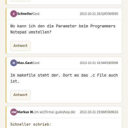
Schneller
Gast
2013-10-21 18:52
#3369595
S
Wo kann ich den die Parameter beim Programmers 
Notepad umstellen?
Antwort
Max.Gast
Gast
2013-10-21 18:54
#3369598
M
Im makefile steht der. Dort wo das .c File auch 
ist.
Antwort
Markus W.
(m-w)
(Firma: guloshop.de)
2013-10-21 19:06
#3369616
MW
Schneller schrieb: