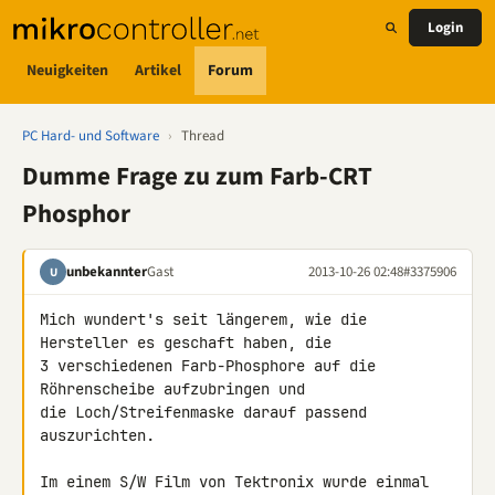
Login
Neuigkeiten
Artikel
Forum
PC Hard- und Software
›
Thread
Dumme Frage zu zum Farb-CRT
Phosphor
unbekannter
Gast
2013-10-26 02:48
#3375906
U
Mich wundert's seit längerem, wie die 
Hersteller es geschaft haben, die 

3 verschiedenen Farb-Phosphore auf die 
Röhrenscheibe aufzubringen und 

die Loch/Streifenmaske darauf passend 
auszurichten.

Im einem S/W Film von Tektronix wurde einmal 