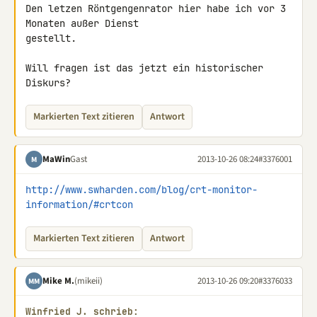
Den letzen Röntgengenrator hier habe ich vor 3 
Monaten außer Dienst 

gestellt.

Will fragen ist das jetzt ein historischer 
Diskurs?
Markierten Text zitieren
Antwort
MaWin
Gast
2013-10-26 08:24
#3376001
M
http://www.swharden.com/blog/crt-monitor-
information/#crtcon
Markierten Text zitieren
Antwort
Mike M.
(mikeii)
2013-10-26 09:20
#3376033
MM
Winfried J. schrieb: