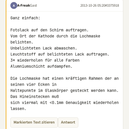
A-Freak
Gast
2013-10-26 05:20
#3375918
A
Ganz einfach:

Fotolack auf den Schirm auftragen.

Vom Ort der Kathode durch die Lochmaske 
belichten.

Unbelichteten Lack abwaschen.

Leuchtstoff auf belichteten Lack auftragen.

3* wiederholen für alle Farben

Alumniumschicht aufdampfen.

Die Lochmaske hat einen kräftigen Rahmen der an 
seinen vier Ecken in 

Haltepunkte im Glaskörper gesteckt werden kann. 
Das Hineinstecken muß 

sich viermal mit <0.1mm Genauigkeit wiederholen 
lassen.
Markierten Text zitieren
Antwort