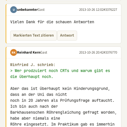
unbekannter
Gast
2013-10-26 12:02
#3376227
U
Vielen Dank für die schauen Antworten
Markierten Text zitieren
Antwort
Reinhard Kern
Gast
2013-10-26 20:42
#3376770
RK
Winfried J. schrieb:
> Wer prodzuiert noch CRTs und warum gibt es 
die überhaupt noch.
Aber das ist überhaupt kein Hinderungsgrund, 
dass an der Uni das nicht 

noch in 20 Jahren als Prüfungsfrage auftaucht. 
Ich bin auch nach der 

Barkhausenschen Röhrengleichung gefragt worden, 
habe aber niemals eine 

Röhre eingesetzt. Im Praktikum gab es immerhin 