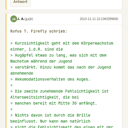
Antwort
J. A.
(gajk)
2013-11-11 22:13
#3399600
JA
Rufus Τ. Firefly schrieb:
> Kurzsichtigkeit geht mit dem Körperwachstum 
einher, i.d.R. sind die
> Augäpfel etwas zu lang, was sich mit dem 
Wachstum während der Jugend
> verstärkt. Hinzu kommt das nach der Jugend 
abnehmende
> Akkomodationsverhalten des Auges.
>
> Die zweite zunehmende Fehlsichtigkeit ist 
Altersweitsichtigkeit, die bei
> manchen bereit mit Mitte 30 anfängt.
>
> Nichts davon ist durch die Brille 
beeinflusst. Nur kann man natürlich
> nicht die Fehlsichtigkeit des einen mit der 