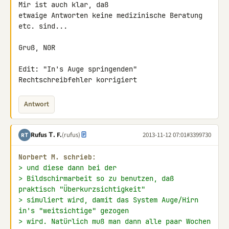
Mir ist auch klar, daß 

etwaige Antworten keine medizinische Beratung 
etc. sind...

Gruß, N0R

Edit: "In's Auge springenden" 
Rechtschreibfehler korrigiert
Antwort
Rufus Τ. F.
(rufus)
2013-11-12 07:01
#3399730
RΤ
Norbert M. schrieb:
> und diese dann bei der
> Bildschirmarbeit so zu benutzen, daß 
praktisch "Überkurzsichtigkeit"
> simuliert wird, damit das System Auge/Hirn 
in's "weitsichtige" gezogen
> wird. Natürlich muß man dann alle paar Wochen 