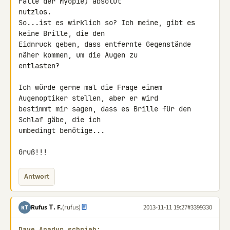
Falle der Myopie) absolut 

nutzlos.

So...ist es wirklich so? Ich meine, gibt es 
keine Brille, die den 

Eidnruck geben, dass entfernte Gegenstände 
näher kommen, um die Augen zu 

entlasten?

Ich würde gerne mal die Frage einem 
Augenoptiker stellen, aber er wird 

bestimmt mir sagen, dass es Brille für den 
Schlaf gäbe, die ich 

umbedingt benötige...

Gruß!!!
Antwort
Rufus Τ. F.
(rufus)
2013-11-11 19:27
#3399330
RΤ
Dave Anadyr schrieb: