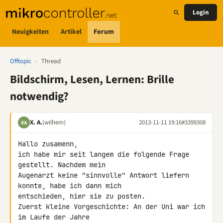
Login
Neuigkeiten
Artikel
Forum
Offtopic
›
Thread
Bildschirm, Lesen, Lernen: Brille
notwendig?
X. A.
(wilhem)
2013-11-11 19:16
#3399308
XA
Hallo zusamenn,

ich habe mir seit langem die folgende Frage 
gestellt. Nachdem mein 

Augenarzt keine "sinnvolle" Antwort liefern 
konnte, habe ich dann mich 

entschieden, hier sie zu posten.

Zuerst kleine Vorgeschichte: An der Uni war ich 
im Laufe der Jahre 
