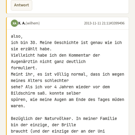
Antwort
X. A.
(wilhem)
2013-11-11 21:11
#3399496
XA
also,

ich bin 30. Meine Geschichte ist genau wie ich 
sie erzählt habe. 

Vielleicht habe ich den Kommentar der 
Augenärztin nicht ganz deutlich 

formuliert.

Meint ihr, es ist völlig normal, dass ich wegen 
meines Alters schlechter 

sehe? Als ich vor 4 Jahren wieder vor dem 
Bildschirm saß. konnte selber 

spüren, wie meine Augen am Ende des Tages müden 
waren.

Bezüglich der Naturvölker. In meiner Familie 
bin der einzige, der Brille 

braucht (und der einzige der an der Uni 