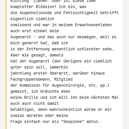
Richtung "ziehen" oder ist diese Idee 
kompletter Blödsinn? Ich bin, was 

die Augenheilkunde und Fehlsichtigkeit betrifft 
eigentlich ziemlich 

unwissend und war in meinem Erwachsenenleben 
auch erst einmal beim 

Augenarzt - und das auch nur deswegen, weil es 
mich genervt hat, daß ich 

in der Entfernung wesentlich schlechter sehe. 
Aber wie gesagt, damals 

hat der Augenarzt (der übrigens ein ziemlich 
guter sein soll, immerhin 

jahrelang erster Oberarzt, darüber hinaus 
Fachgruppenobmann, Mitglied 

der Kommisson für Augenchirurgie, etc. pp.) 
gemeint, ich bräuchte eben 

keine Brille und ich will ihn beim nächsten Mal 
auch auch nicht damit 

belästigen, denn wahrscheinlich würde er mir 
sowiso abraten oder meine 

Frage einfach nur als "Gespinne" abtun.
