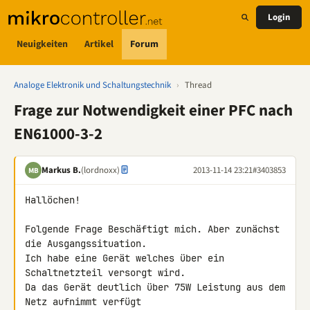
Login
Neuigkeiten
Artikel
Forum
Analoge Elektronik und Schaltungstechnik
›
Thread
Frage zur Notwendigkeit einer PFC nach
EN61000-3-2
Markus B.
(lordnoxx)
2013-11-14 23:21
#3403853
MB
Hallöchen!

Folgende Frage Beschäftigt mich. Aber zunächst 
die Ausgangssituation.

Ich habe eine Gerät welches über ein 
Schaltnetzteil versorgt wird.

Da das Gerät deutlich über 75W Leistung aus dem 
Netz aufnimmt verfügt 
