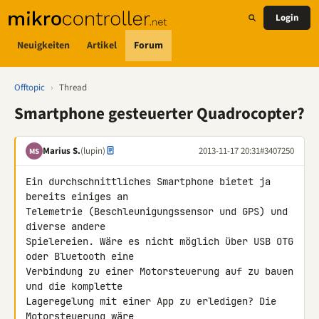
Login
Neuigkeiten
Artikel
Forum
Offtopic
›
Thread
Smartphone gesteuerter Quadrocopter?
Marius S.
(lupin)
2013-11-17 20:31
#3407250
MS
Ein durchschnittliches Smartphone bietet ja 
bereits einiges an 

Telemetrie (Beschleunigungssensor und GPS) und 
diverse andere 

Spielereien. Wäre es nicht möglich über USB OTG 
oder Bluetooth eine 

Verbindung zu einer Motorsteuerung auf zu bauen 
und die komplette 

Lageregelung mit einer App zu erledigen? Die 
Motorsteuerung wäre 
