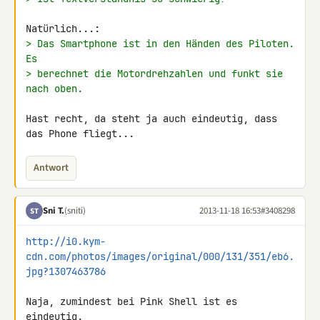
> Das Smartphone ist in den Händen des Piloten. 
Es
> berechnet die Motordrehzahlen und funkt sie 
nach oben.
Hast recht, da steht ja auch eindeutig, dass 
das Phone fliegt...
Antwort
Sni T.
(sniti)
2013-11-18 16:53
#3408298
ST
http://i0.kym-
cdn.com/photos/images/original/000/131/351/eb6.
jpg?1307463786
Naja, zumindest bei Pink Shell ist es 
eindeutig.
