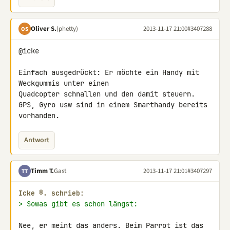
Oliver S.
(phetty)
2013-11-17 21:00
#3407288
OS
@icke

Einfach ausgedrückt: Er möchte ein Handy mit 
Weckgummis unter einen 

Quadcopter schnallen und den damit steuern.

GPS, Gyro usw sind in einem Smarthandy bereits 
vorhanden.
Antwort
Timm T.
Gast
2013-11-17 21:01
#3407297
TT
Icke ®. schrieb:
> Sowas gibt es schon längst:
Nee, er meint das anders. Beim Parrot ist das 