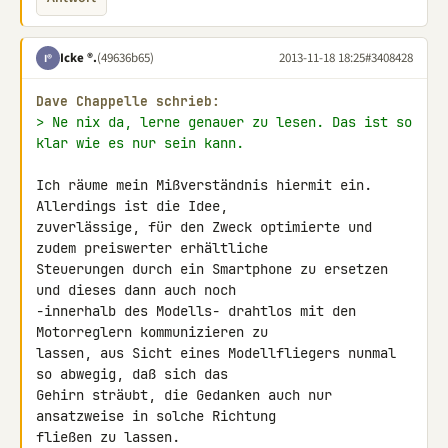
Icke ®.
(49636b65)
2013-11-18 18:25
#3408428
I®
Dave Chappelle schrieb:
> Ne nix da, lerne genauer zu lesen. Das ist so 
klar wie es nur sein kann.
Ich räume mein Mißverständnis hiermit ein. 
Allerdings ist die Idee, 

zuverlässige, für den Zweck optimierte und 
zudem preiswerter erhältliche 

Steuerungen durch ein Smartphone zu ersetzen 
und dieses dann auch noch 

-innerhalb des Modells- drahtlos mit den 
Motorreglern kommunizieren zu 

lassen, aus Sicht eines Modellfliegers nunmal 
so abwegig, daß sich das 

Gehirn sträubt, die Gedanken auch nur 
ansatzweise in solche Richtung 

fließen zu lassen.