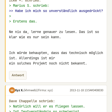
Icke ®. schrieb:
> Marius S. schrieb:
>> Habe ich mich so unverständlich ausgedrückt?
>
> Erstens das.
Ne nix da, lerne genauer zu lesen. Das ist so 
klar wie es nur sein kann.

Ich würde behaupten, dass das technisch möglich 
ist. Allerdings ist mir 

ein solches Projekt noch nicht bekannt.
Antwort
Xyz X.
(khmweb)
(Firma: xyz)
2013-11-18 13:54
#3408030
XX
Dave Chappelle schrieb:
> Natürlich will er es fliegen lassen.
> Ist Textverständnis so schwierig?