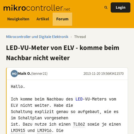
Login
Neuigkeiten
Artikel
Forum
Mikrocontroller und Digitale Elektronik
›
Thread
LED-VU-Meter von ELV - komme beim
Nachbar nicht weiter
Maik O.
(tenner21)
2013-11-20 19:56
#3411570
MO
Hallo.

Ich komme beim Nachbau des 
LED
-VU-Meters vom 
ELV nicht weiter. Habe die 

Schaltung explizit genau so aufgebaut, wie es 
im Schaltplan vorgesehen 

ist. Dazu nutze ich einen 
TL062
 sowie je einen 
LM3915
 und 
LM3916
. Die 
