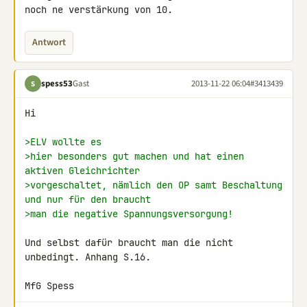
noch ne verstärkung von 10.
Antwort
spess53
Gast
2013-11-22 06:04
#3413439
S
Hi

>ELV wollte es
>hier besonders gut machen und hat einen 
aktiven Gleichrichter
>vorgeschaltet, nämlich den OP samt Beschaltung 
und nur für den braucht
>man die negative Spannungsversorgung!
Und selbst dafür braucht man die nicht 
unbedingt. Anhang S.16.

MfG Spess