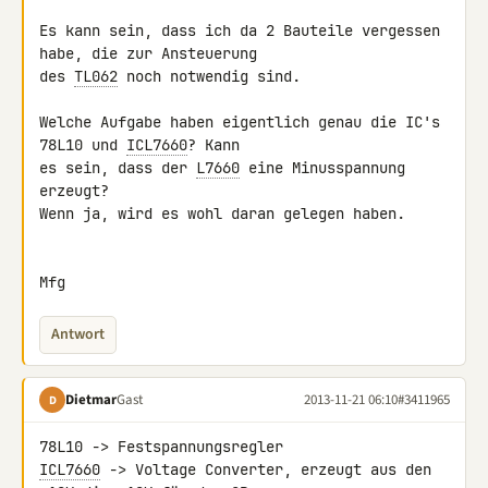
Es kann sein, dass ich da 2 Bauteile vergessen 
habe, die zur Ansteuerung 

des 
TL062
 noch notwendig sind.

Welche Aufgabe haben eigentlich genau die IC's 
78L10 und 
ICL7660
? Kann 

es sein, dass der 
L7660
 eine Minusspannung 
erzeugt?

Wenn ja, wird es wohl daran gelegen haben.

Mfg
Antwort
Dietmar
Gast
2013-11-21 06:10
#3411965
D
ICL7660
 -> Voltage Converter, erzeugt aus den 