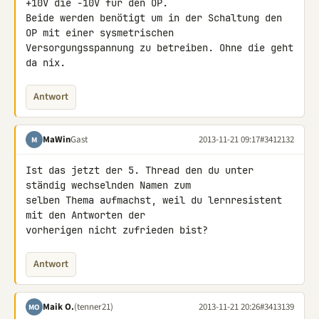
+10V die -10V für den OP.

Beide werden benötigt um in der Schaltung den 
OP mit einer sysmetrischen 

Versorgungsspannung zu betreiben. Ohne die geht 
da nix.
Antwort
MaWin
Gast
2013-11-21 09:17
#3412132
M
Ist das jetzt der 5. Thread den du unter 
ständig wechselnden Namen zum 

selben Thema aufmachst, weil du lernresistent 
mit den Antworten der 

vorherigen nicht zufrieden bist?
Antwort
Maik O.
(tenner21)
2013-11-21 20:26
#3413139
MO