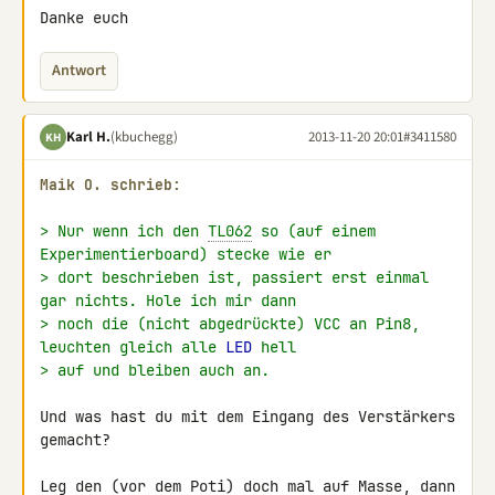
Danke euch
Antwort
Karl H.
(kbuchegg)
2013-11-20 20:01
#3411580
KH
Maik O. schrieb:
> Nur wenn ich den 
TL062
 so (auf einem 
Experimentierboard) stecke wie er
> dort beschrieben ist, passiert erst einmal 
gar nichts. Hole ich mir dann
> noch die (nicht abgedrückte) VCC an Pin8, 
leuchten gleich alle 
LED
 hell
> auf und bleiben auch an.
Und was hast du mit dem Eingang des Verstärkers 
gemacht?

Leg den (vor dem Poti) doch mal auf Masse, dann 