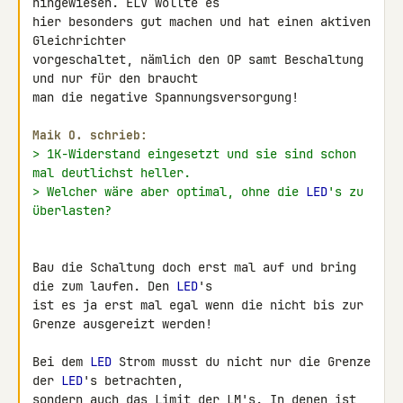
hingewiesen. ELV wollte es 

hier besonders gut machen und hat einen aktiven 
Gleichrichter 

vorgeschaltet, nämlich den OP samt Beschaltung 
und nur für den braucht 

man die negative Spannungsversorgung!

Maik O. schrieb:
> 1K-Widerstand eingesetzt und sie sind schon 
mal deutlichst heller.
> Welcher wäre aber optimal, ohne die 
LED
's zu 
überlasten?
Bau die Schaltung doch erst mal auf und bring 
die zum laufen. Den 
LED
's 

ist es ja erst mal egal wenn die nicht bis zur 
Grenze ausgereizt werden!

Bei dem 
LED
 Strom musst du nicht nur die Grenze 
der 
LED
's betrachten, 

sondern auch das Limit der LM's. In denen ist 