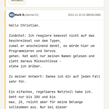
Antwort
Maik O.
(tenner21)
2013-11-22 01:38
#3413406
MO
Hallo Christian.

Zunächst: Ich reagiere bewusst nicht auf das 
Geschreibsel von dem Typen, 

zumal er anscheinend denkt, es würde hier um 
Programmieren und Servos 

gehen. Hat wohl nur meinen Namen gelesen und 
zieht daraus Rückschlüsse - 

stehe ich drüber.

Zu deiner Antwort: Danke ich dir auf jeden Fall 
sehr für.

Ein eifaches, regelbares Netzteil habe ich. 
Geht nur bis 18V und bis 

max. 2A, reicht aber für meine Belange 
vollkommen aus. Nur bei dieser 
