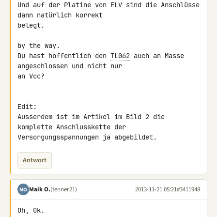
Und auf der Platine von ELV sind die Anschlüsse 
dann natürlich korrekt 

belegt.

by the way.

Du hast hoffentlich den 
TL062
 auch an Masse 
angeschlossen und nicht nur 

an Vcc?

Edit:

Ausserdem ist im Artikel im Bild 2 die 
komplette Anschlusskette der 

Versorgungsspannungen ja abgebildet.
Antwort
Maik O.
(tenner21)
2013-11-21 05:21
#3411948
MO
Oh, Ok.
