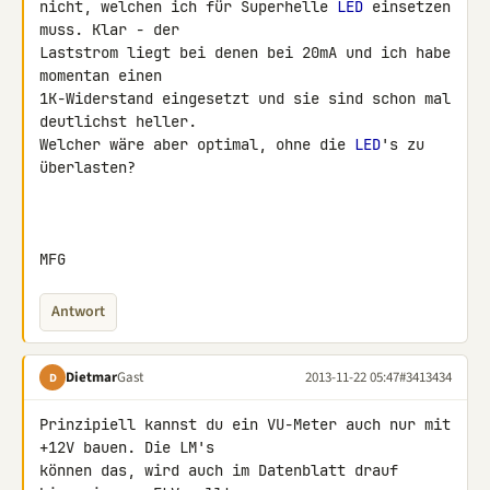
nicht, welchen ich für Superhelle 
LED
 einsetzen 
muss. Klar - der 

Laststrom liegt bei denen bei 20mA und ich habe 
momentan einen 

1K-Widerstand eingesetzt und sie sind schon mal 
deutlichst heller. 

Welcher wäre aber optimal, ohne die 
LED
's zu 
überlasten?

MFG
Antwort
Dietmar
Gast
2013-11-22 05:47
#3413434
D
Prinzipiell kannst du ein VU-Meter auch nur mit 
+12V bauen. Die LM's 

können das, wird auch im Datenblatt drauf 