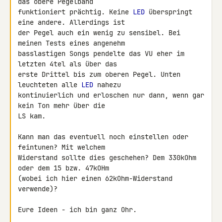
das obere Pegelband 

funktioniert prächtig. Keine 
LED
 überspringt 
eine andere. Allerdings ist 

der Pegel auch ein wenig zu sensibel. Bei 
meinen Tests eines angenehm 

basslastigen Songs pendelte das VU eher im 
letzten 4tel als über das 

erste Drittel bis zum oberen Pegel. Unten 
leuchteten alle 
LED
 nahezu 

kontinuierlich und erloschen nur dann, wenn gar 
kein Ton mehr über die 

LS kam.

Kann man das eventuell noch einstellen oder 
feintunen? Mit welchem 

Widerstand sollte dies geschehen? Dem 330kOhm 
oder dem 15 bzw. 47kOHm 

(wobei ich hier einen 62kOhm-Widerstand 
verwende)?

Eure Ideen - ich bin ganz Ohr.
