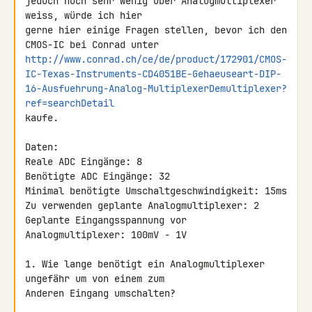
jedoch noch sehr wenig über Analogmultiplexer 
weiss, würde ich hier 

gerne hier einige Fragen stellen, bevor ich den 
http://www.conrad.ch/ce/de/product/172901/CMOS-
IC-Texas-Instruments-CD4051BE-Gehaeuseart-DIP-
16-Ausfuehrung-Analog-MultiplexerDemultiplexer?
ref=searchDetail
kaufe.

Daten:

Reale ADC Eingänge: 8

Benötigte ADC Eingänge: 32

Minimal benötigte Umschaltgeschwindigkeit: 15ms

Zu verwenden geplante Analogmultiplexer: 2

Geplante Eingangsspannung vor 
Analogmultiplexer: 100mV - 1V

1. Wie lange benötigt ein Analogmultiplexer 
ungefähr um von einem zum 

Anderen Eingang umschalten?
