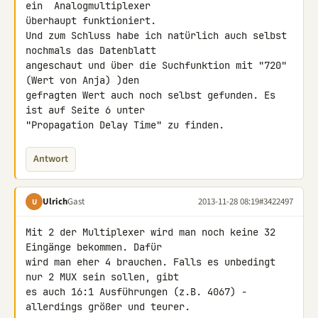
ein  Analogmultiplexer 

überhaupt funktioniert.

Und zum Schluss habe ich natürlich auch selbst 
nochmals das Datenblatt 

angeschaut und über die Suchfunktion mit "720" 
(Wert von Anja) )den 

gefragten Wert auch noch selbst gefunden. Es 
ist auf Seite 6 unter 

"Propagation Delay Time" zu finden.
Antwort
Ulrich
Gast
2013-11-28 08:19
#3422497
U
Mit 2 der Multiplexer wird man noch keine 32 
Eingänge bekommen. Dafür 

wird man eher 4 brauchen. Falls es unbedingt 
nur 2 MUX sein sollen, gibt 

es auch 16:1 Ausführungen (z.B. 4067) - 
allerdings größer und teurer.
