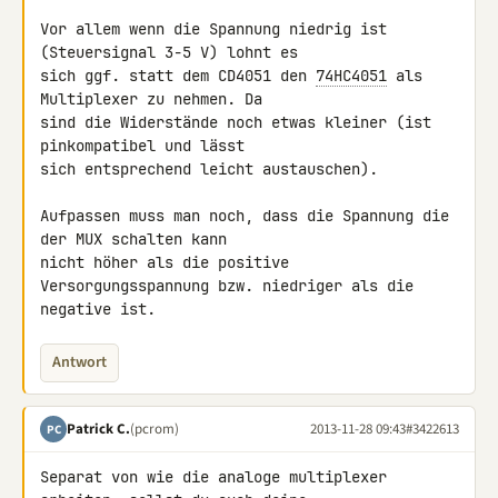
Vor allem wenn die Spannung niedrig ist 
(Steuersignal 3-5 V) lohnt es 

sich ggf. statt dem CD4051 den 
74HC4051
 als 
Multiplexer zu nehmen. Da 

sind die Widerstände noch etwas kleiner (ist 
pinkompatibel und lässt 

sich entsprechend leicht austauschen).

Aufpassen muss man noch, dass die Spannung die 
der MUX schalten kann 

nicht höher als die positive 
Versorgungsspannung bzw. niedriger als die 

negative ist.
Antwort
Patrick C.
(pcrom)
2013-11-28 09:43
#3422613
PC
Separat von wie die analoge multiplexer 