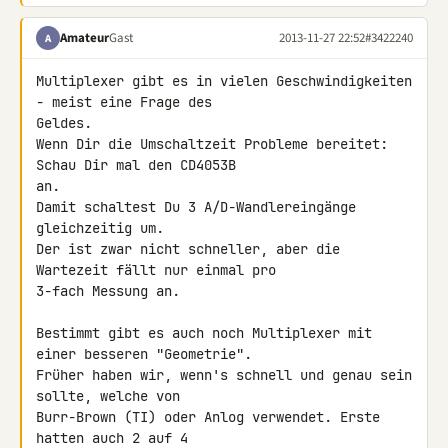
Amateur
Gast
2013-11-27 22:52
#3422240
A
Multiplexer gibt es in vielen Geschwindigkeiten 
- meist eine Frage des 

Geldes.

Wenn Dir die Umschaltzeit Probleme bereitet: 
Schau Dir mal den CD4053B 

an.

Damit schaltest Du 3 A/D-Wandlereingänge 
gleichzeitig um.

Der ist zwar nicht schneller, aber die 
Wartezeit fällt nur einmal pro 

3-fach Messung an.

Bestimmt gibt es auch noch Multiplexer mit 
einer besseren "Geometrie". 

Früher haben wir, wenn's schnell und genau sein 
sollte, welche von 

Burr-Brown (TI) oder Anlog verwendet. Erste 
hatten auch 2 auf 4 
