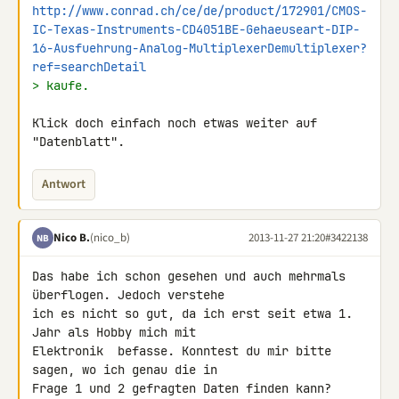
http://www.conrad.ch/ce/de/product/172901/CMOS-
IC-Texas-Instruments-CD4051BE-Gehaeuseart-DIP-
16-Ausfuehrung-Analog-MultiplexerDemultiplexer?
ref=searchDetail
> kaufe.
Klick doch einfach noch etwas weiter auf 
"Datenblatt".
Antwort
Nico B.
(nico_b)
2013-11-27 21:20
#3422138
NB
Das habe ich schon gesehen und auch mehrmals 
überflogen. Jedoch verstehe 

ich es nicht so gut, da ich erst seit etwa 1. 
Jahr als Hobby mich mit 

Elektronik  befasse. Konntest du mir bitte 
sagen, wo ich genau die in 

Frage 1 und 2 gefragten Daten finden kann?