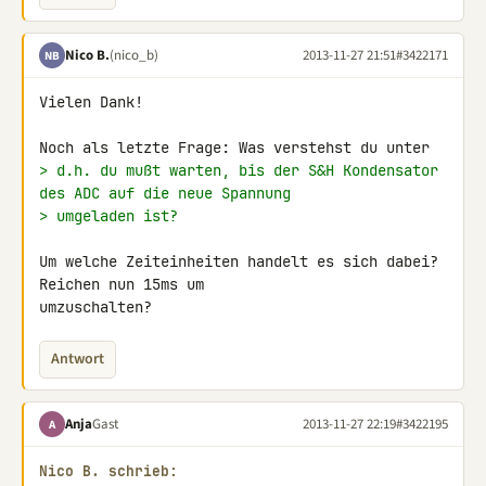
Nico B.
(nico_b)
2013-11-27 21:51
#3422171
NB
Vielen Dank!

> d.h. du mußt warten, bis der S&H Kondensator 
des ADC auf die neue Spannung
> umgeladen ist?
Um welche Zeiteinheiten handelt es sich dabei? 
Reichen nun 15ms um 

umzuschalten?
Antwort
Anja
Gast
2013-11-27 22:19
#3422195
A
Nico B. schrieb: