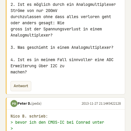
2. Ist es möglich durch ein Analogmultiplexer 
Ströme von nur 200mV 

durchzulassen ohne dass alles verloren geht 
oder anders gesagt: Wie 

gross ist der Spannungsverlust in einem 
Analogmultiplexer?

3. Was geschieht in einem Analogmultiplexer?

4. Ist es in meinem Fall sinnvoller eine ADC 
Erweiterung über I2C zu 

machen?
Antwort
Peter D.
(peda)
2013-11-27 21:14
#3422128
PD
Nico B. schrieb:
> bevor ich den CMOS-IC bei Conrad unter
> 