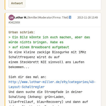
Antwort
Lothar M.
(lkmiller)
Moderator
(Firma: Titel)
2013-11-28 13:49
LM
#3422959
Urban schrieb:
> Ein Bild könnte ich euch machen, aber das 
würde nichts bringen. Habe es
> auf einem Breadboard aufgebaut
So eine kleine zackige Bissgurke mit 1MHz 
Schaltfrequenz wirst du auf 

einem Steckbrett NIE sinnvoll ans Laufen 
bekommen...

http://www.lothar-miller.de/s9y/categories/40-
Layout-Schaltregler
Und dann suche die Strompfade in deiner 
Schaltung (Anhang: grün=Laden, 

lila=Freilauf, blau=Recovery) und dann auf 