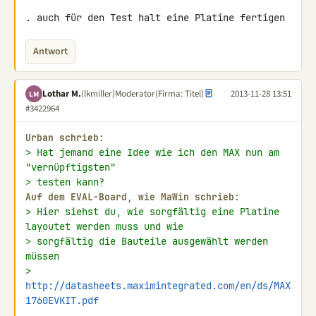
. auch für den Test halt eine Platine fertigen
Antwort
Lothar M.
(lkmiller)
Moderator
(Firma: Titel)
2013-11-28 13:51
LM
#3422964
Urban schrieb:
> Hat jemand eine Idee wie ich den MAX nun am 
"vernüpftigsten"
> testen kann?
Auf dem EVAL-Board, wie MaWin schrieb:
> Hier siehst du, wie sorgfältig eine Platine 
layoutet werden muss und wie
> sorgfältig die Bauteile ausgewählt werden 
müssen
> 
http://datasheets.maximintegrated.com/en/ds/MAX
1760EVKIT.pdf