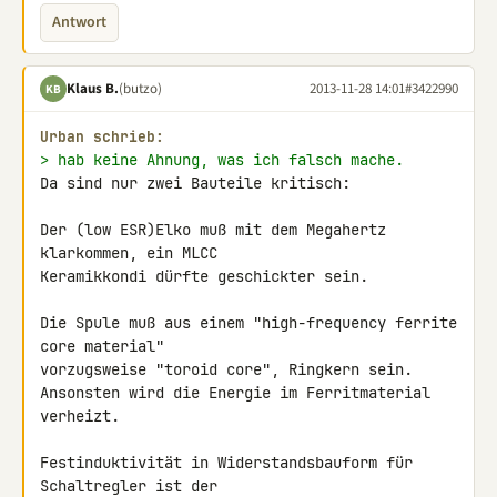
Antwort
Klaus B.
(butzo)
2013-11-28 14:01
#3422990
KB
Urban schrieb:
> hab keine Ahnung, was ich falsch mache.
Da sind nur zwei Bauteile kritisch:

Der (low ESR)Elko muß mit dem Megahertz 
klarkommen, ein MLCC 

Keramikkondi dürfte geschickter sein.

Die Spule muß aus einem "high-frequency ferrite 
core material" 

vorzugsweise "toroid core", Ringkern sein.

Ansonsten wird die Energie im Ferritmaterial 
verheizt.

Festinduktivität in Widerstandsbauform für 
Schaltregler ist der 
