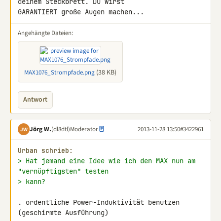
deinem Steckbrett. Du wirst 

GARANTIERT große Augen machen...
Angehängte Dateien:
(38 KB)
MAX1076_Strompfade.png
Antwort
Jörg W.
(dl8dtl)
Moderator
2013-11-28 13:50
#3422961
JW
Urban schrieb:
> Hat jemand eine Idee wie ich den MAX nun am 
"vernüpftigsten" testen
> kann?
. ordentliche Power-Induktivität benutzen 
(geschirmte Ausführung)
