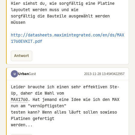
Hier siehst du, wie sorgfältig eine Platine 
layoutet werden muss und wie 

sorgfältig die Bauteile ausgewählt werden 
müssen

http://datasheets.maximintegrated.com/en/ds/MAX
1760EVKIT.pdf
Antwort
Urban
Gast
2013-11-28 13:45
#3422957
U
Leider brauche ich einen sehr effektiven Ste-
MAX1760
. Hat jemand eine Idee wie ich den MAX 
nun am "vernüpftigsten" 

testen kann? Wenn alles läuft sollen sowieso 
Platinen gefertigt 

werden...