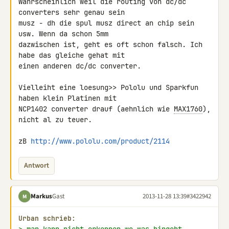
Wahrscheinlich weil die routing von dc/dc 
converters sehr genau sein 

musz - dh die spul musz direct an chip sein 
usw. Wenn da schon 5mm 

dazwischen ist, geht es oft schon falsch. Ich 
habe das gleiche gehat mit 

einen anderen dc/dc converter.

Vielleiht eine loesung>> Pololu und Sparkfun 
haben klein Platinen mit 

NCP1402 converter drauf (aehnlich wie 
MAX1760
), 
nicht al zu teuer.

zB 
http://www.pololu.com/product/2114
Antwort
Markus
Gast
2013-11-28 13:39
#3422942
M
Urban schrieb: