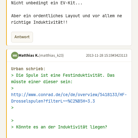
Nicht unbedingt ein EV-Kit...

Aber ein ordentliches Layout und vor allem ne 
richtige Induktivität!!
Antwort
Matthias K.
(matthias_k23)
2013-11-28 15:19
#3423113
MK
Urban schrieb:
> Die Spule ist eine Festinduktivität. Das 
müsste einer dieser sein:
> 
http://www.conrad.de/ce/de/overview/5418133/HF-
Drosselspulen?filterL~~%C2%B5H=3.3
>
>
> Könnte es an der Induktivität liegen?