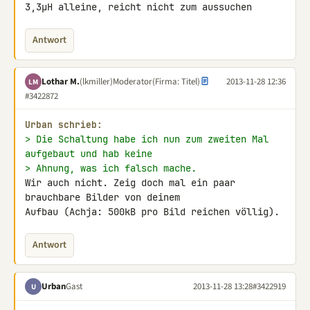
3,3µH alleine, reicht nicht zum aussuchen
Antwort
Lothar M.
(lkmiller)
Moderator
(Firma: Titel)
2013-11-28 12:36
LM
#3422872
Urban schrieb:
> Die Schaltung habe ich nun zum zweiten Mal 
aufgebaut und hab keine
> Ahnung, was ich falsch mache.
Wir auch nicht. Zeig doch mal ein paar 
brauchbare Bilder von deinem 

Aufbau (Achja: 500kB pro Bild reichen völlig).
Antwort
Urban
Gast
2013-11-28 13:28
#3422919
U