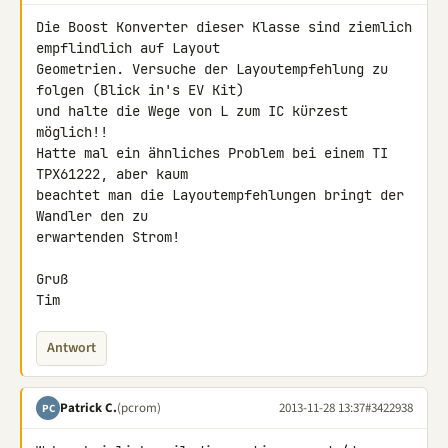
Die Boost Konverter dieser Klasse sind ziemlich 
empflindlich auf Layout 

Geometrien. Versuche der Layoutempfehlung zu 
folgen (Blick in's EV Kit) 

und halte die Wege von L zum IC kürzest 
möglich!!

Hatte mal ein ähnliches Problem bei einem TI 
TPX61222, aber kaum 

beachtet man die Layoutempfehlungen bringt der 
Wandler den zu 

erwartenden Strom!

Gruß

Tim
Antwort
Patrick C.
(pcrom)
2013-11-28 13:37
#3422938
PC