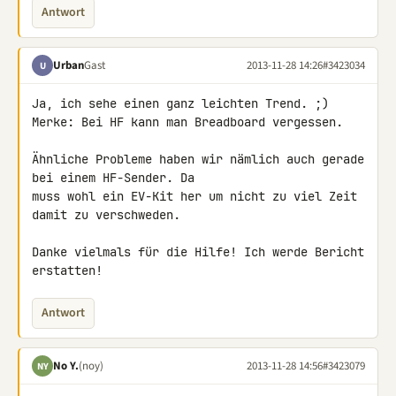
Antwort
Urban
Gast
2013-11-28 14:26
#3423034
U
Ja, ich sehe einen ganz leichten Trend. ;)

Merke: Bei HF kann man Breadboard vergessen.

Ähnliche Probleme haben wir nämlich auch gerade 
bei einem HF-Sender. Da 

muss wohl ein EV-Kit her um nicht zu viel Zeit 
damit zu verschweden.

Danke vielmals für die Hilfe! Ich werde Bericht 
erstatten!
Antwort
No Y.
(noy)
2013-11-28 14:56
#3423079
NY