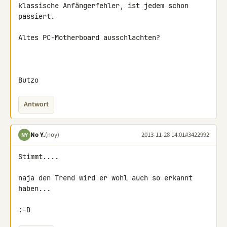
klassische Anfängerfehler, ist jedem schon 
passiert.

Altes PC-Motherboard ausschlachten?

Butzo
Antwort
No Y.
(noy)
2013-11-28 14:01
#3422992
NY
Stimmt....

naja den Trend wird er wohl auch so erkannt 
haben...

:-D