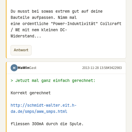
Du musst bei sowas extrem gut auf deine 
Bauteile aufpassen. Nimm mal 

eine ordentliche "Power-Induktivität" Coilcraft 
/ WE mit nem kleinen DC- 

Widerstand...
Antwort
MaWin
Gast
2013-11-28 13:58
#3422983
M
> Jetuzt mal ganz einfach gerechnet:
Korrekt gerechnet

http://schmidt-walter.eit.h-
da.de/smps/aww_smps.html
fliessen 300mA durch die Spule.