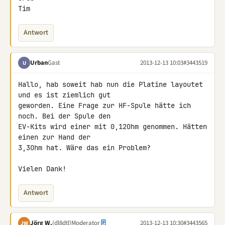
Tim
Antwort
Urban
Gast
2013-12-13 10:03
#3443519
U
Hallo, hab soweit hab nun die Platine layoutet 
und es ist ziemlich gut 

geworden. Eine Frage zur HF-Spule hätte ich 
noch. Bei der Spule den 

EV-Kits wird einer mit 0,12Ohm genommen. Hätten 
einen zur Hand der 

3,3Ohm hat. Wäre das ein Problem?

Vielen Dank!
Antwort
Jörg W.
(dl8dtl)
Moderator
2013-12-13 10:30
#3443565
JW