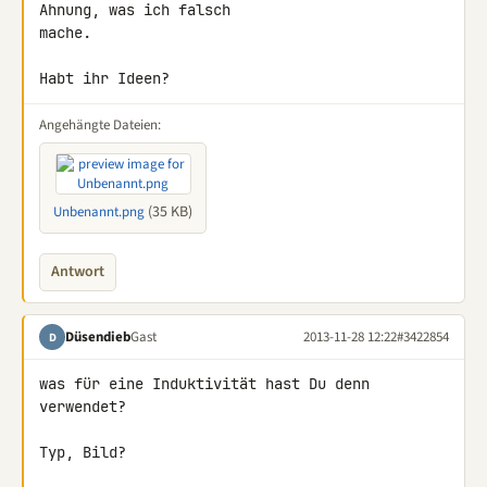
Ahnung, was ich falsch 

mache.

Habt ihr Ideen?
Angehängte Dateien:
(35 KB)
Unbenannt.png
Antwort
Düsendieb
Gast
2013-11-28 12:22
#3422854
D
was für eine Induktivität hast Du denn 
verwendet?

Typ, Bild?
