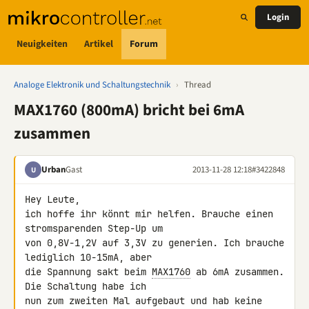
Login
Neuigkeiten
Artikel
Forum
Analoge Elektronik und Schaltungstechnik
›
Thread
MAX1760 (800mA) bricht bei 6mA
zusammen
Urban
Gast
2013-11-28 12:18
#3422848
U
Hey Leute,

ich hoffe ihr könnt mir helfen. Brauche einen 
stromsparenden Step-Up um 

von 0,8V-1,2V auf 3,3V zu generien. Ich brauche 
lediglich 10-15mA, aber 

die Spannung sakt beim 
MAX1760
 ab 6mA zusammen. 
Die Schaltung habe ich 

nun zum zweiten Mal aufgebaut und hab keine 