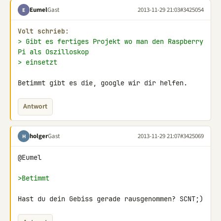
Eumel
Gast
2013-11-29 21:03
#3425054
E
Volt schrieb:
> Gibt es fertiges Projekt wo man den Raspberry 
Pi als Oszilloskop
> einsetzt
Betimmt gibt es die, google wir dir helfen.
Antwort
holger
Gast
2013-11-29 21:07
#3425069
H
@Eumel

>Betimmt
Hast du dein Gebiss gerade rausgenommen? SCNT;)