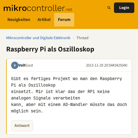
Login
Neuigkeiten
Artikel
Forum
Mikrocontroller und Digitale Elektronik
›
Thread
Raspberry Pi als Oszilloskop
Volt
Gast
2013-11-29 20:54
#3425040
V
Gibt es fertiges Projekt wo man den Raspberry 
Pi als Oszilloskop

einsetzt. Mir ist klar das der RPi keine 
analogen Signale verarbeiten 

kann, aber mit einem AD-Wandler müsste das doch 
möglich sein.
Antwort