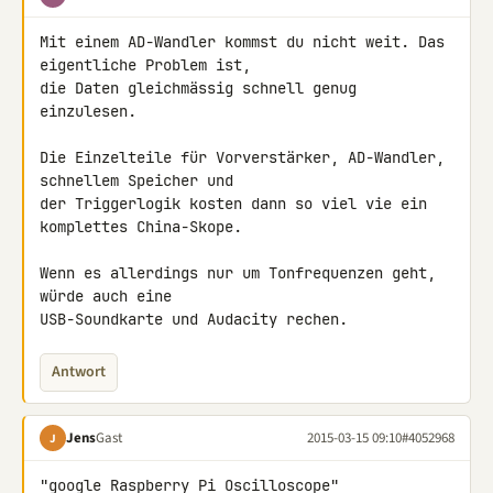
Mit einem AD-Wandler kommst du nicht weit. Das 
eigentliche Problem ist, 

die Daten gleichmässig schnell genug 
einzulesen.

Die Einzelteile für Vorverstärker, AD-Wandler, 
schnellem Speicher und 

der Triggerlogik kosten dann so viel vie ein 
komplettes China-Skope.

Wenn es allerdings nur um Tonfrequenzen geht, 
würde auch eine 

USB-Soundkarte und Audacity rechen.
Antwort
Jens
Gast
2015-03-15 09:10
#4052968
J
"google Raspberry Pi Oscilloscope"
