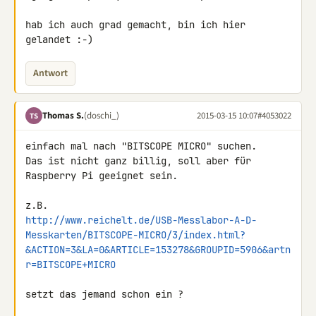
hab ich auch grad gemacht, bin ich hier 
gelandet :-)
Antwort
Thomas S.
(doschi_)
2015-03-15 10:07
#4053022
TS
einfach mal nach "BITSCOPE MICRO" suchen.

Das ist nicht ganz billig, soll aber für 
Raspberry Pi geeignet sein.

http://www.reichelt.de/USB-Messlabor-A-D-
Messkarten/BITSCOPE-MICRO/3/index.html?
&ACTION=3&LA=0&ARTICLE=153278&GROUPID=5906&artn
r=BITSCOPE+MICRO
setzt das jemand schon ein ?