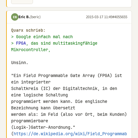
Eric B.
(beric)
2015-03-17 11:49
#4055655
EB
Quarx schrieb:
> Google einfach mal nach
> 
FPGA
, das sind multitaskingfähige 
Mikrocontroller,
Unsinn.

"Ein Field Programmable Gate Array (FPGA) ist 
ein integrierter 

Schaltkreis (IC) der Digitaltechnik, in den 
eine logische Schaltung 

programmiert werden kann. Die englische 
Bezeichnung kann übersetzt 

werden als: im Feld (also vor Ort, beim Kunden) 
programmierbare 

(Logik-)Gatter-Anordnung." 

(
https://de.wikipedia.org/wiki/Field_Programmab