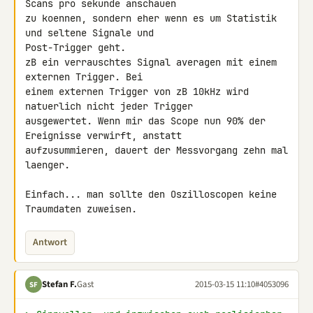
Scans pro sekunde anschauen 

zu koennen, sondern eher wenn es um Statistik 
und seltene Signale und 

Post-Trigger geht.

zB ein verrauschtes Signal averagen mit einem 
externen Trigger. Bei 

einem externen Trigger von zB 10kHz wird 
natuerlich nicht jeder Trigger 

ausgewertet. Wenn mir das Scope nun 90% der 
Ereignisse verwirft, anstatt 

aufzusummieren, dauert der Messvorgang zehn mal 
laenger.

Einfach... man sollte den Oszilloscopen keine 
Traumdaten zuweisen.
Antwort
Stefan F.
Gast
2015-03-15 11:10
#4053096
SF