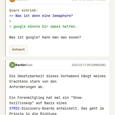
Quarx schrieb:
>> Was ist denn eine Semaphore?
>
> google könnte Dir dabei helfen.
Was ist google? Kann man das essen?
Antwort
Bastler
Gast
2015-03-17 09:52
#4055461
B
Die Umsetzbarkeit dieses Vorhabens hängt meines 
Erachtens stark von den 

Anforderungen ab.

Ein Forenmitglieg hat mal ein "Show-
STM32
-Discovery-Boards entwickelt. Das geht im 
Prinzip in die Richtung 
