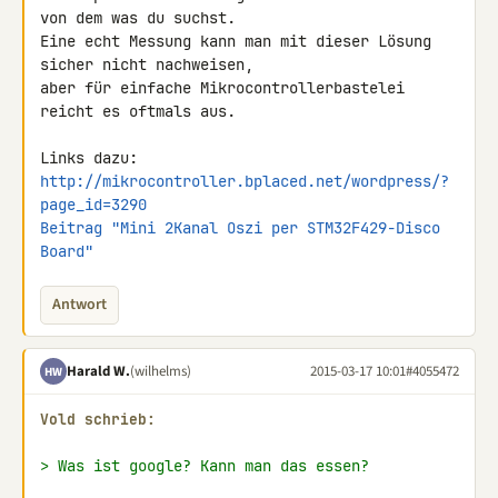
von dem was du suchst.

Eine echt Messung kann man mit dieser Lösung 
sicher nicht nachweisen, 

aber für einfache Mikrocontrollerbastelei 
reicht es oftmals aus.

http://mikrocontroller.bplaced.net/wordpress/?
page_id=3290
Beitrag "Mini 2Kanal Oszi per STM32F429-Disco 
Board"
Antwort
Harald W.
(wilhelms)
2015-03-17 10:01
#4055472
HW
Vold schrieb:
> Was ist google? Kann man das essen?