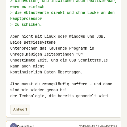
> Sinnvoller, und inzwischen auch realisierbar, 
wäre es einfach
> die Abtastwerte direkt und ohne Lücke an den 
Hauptprozessor
> zu schicken.
Aber nicht mit Linux oder Windows und USB. 
Beide Betriessysteme 

unterbrechen das laufende Programm in 
unregelmäßigen Zeitabständen für 

unbestimmte Zeit. Und die USB Schnittstelle 
kann auch nicht 

kontinuierlich Daten übertragen.

Also musst du zwangsläufig puffern - und dann 
sind wir wieder genau bei 

der Technologie, die bereits gehandelt wird.
Antwort
Quarx
Gast
2015-03-15 13:49
#4053298
Q