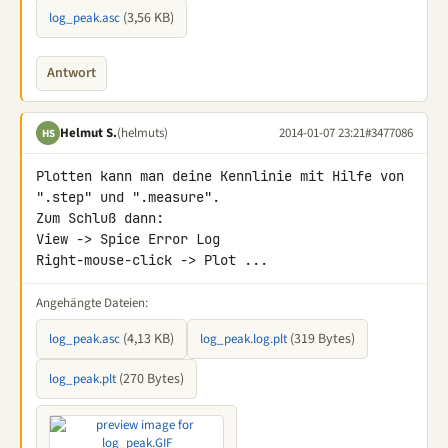
(3,56 KB)
log_peak.asc
Antwort
Helmut S.
(helmuts)
2014-01-07 23:21
#3477086
HS
Plotten kann man deine Kennlinie mit Hilfe von 
".step" und ".measure". 

Zum Schluß dann:

View -> Spice Error Log

Right-mouse-click -> Plot ...
Angehängte Dateien:
(4,13 KB)
(319 Bytes)
log_peak.asc
log_peak.log.plt
(270 Bytes)
log_peak.plt