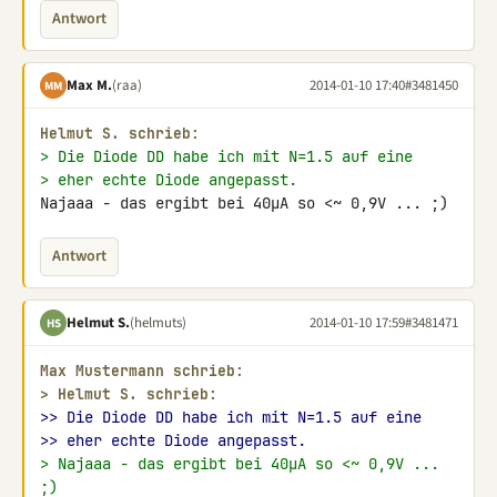
Antwort
Max M.
(raa)
2014-01-10 17:40
#3481450
MM
Helmut S. schrieb:
> Die Diode DD habe ich mit N=1.5 auf eine
> eher echte Diode angepasst.
Najaaa - das ergibt bei 40µA so <~ 0,9V ... ;)
Antwort
Helmut S.
(helmuts)
2014-01-10 17:59
#3481471
HS
Max Mustermann schrieb:
> 
Helmut S. schrieb:
>> Die Diode DD habe ich mit N=1.5 auf eine
>> eher echte Diode angepasst.
> Najaaa - das ergibt bei 40µA so <~ 0,9V ... 
;)