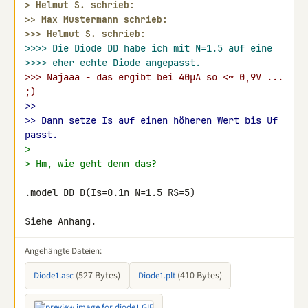
> 
Helmut S. schrieb:
>> 
Max Mustermann schrieb:
>>> 
Helmut S. schrieb:
>>>> Die Diode DD habe ich mit N=1.5 auf eine
>>>> eher echte Diode angepasst.
>>> Najaaa - das ergibt bei 40µA so <~ 0,9V ... 
;)
>>
>> Dann setze Is auf einen höheren Wert bis Uf 
passt.
>
> Hm, wie geht denn das?
.model DD D(Is=0.1n N=1.5 RS=5)

Siehe Anhang.
Angehängte Dateien:
(527 Bytes)
(410 Bytes)
Diode1.asc
Diode1.plt