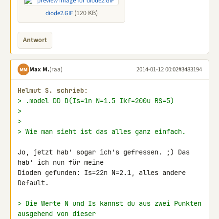
(120 KB)
diode2.GIF
Antwort
Max M.
(raa)
2014-01-12 00:02
#3483194
MM
Helmut S. schrieb:
> .model DD D(Is=1n N=1.5 Ikf=200u RS=5)
>
>
> Wie man sieht ist das alles ganz einfach.
Jo, jetzt hab' sogar ich's gefressen. ;) Das 
hab' ich nun für meine 

Dioden gefunden: Is=22n N=2.1, alles andere 
Default.

> Die Werte N und Is kannst du aus zwei Punkten 
ausgehend von dieser