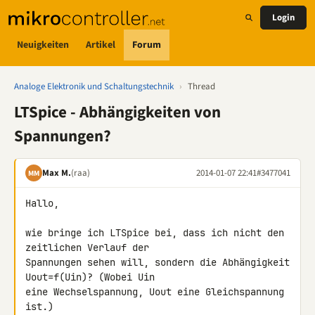
Login
Neuigkeiten
Artikel
Forum
Analoge Elektronik und Schaltungstechnik
›
Thread
LTSpice - Abhängigkeiten von
Spannungen?
Max M.
(raa)
2014-01-07 22:41
#3477041
MM
Hallo,

wie bringe ich LTSpice bei, dass ich nicht den 
zeitlichen Verlauf der 

Spannungen sehen will, sondern die Abhängigkeit 
Uout=f(Uin)? (Wobei Uin 

eine Wechselspannung, Uout eine Gleichspannung 
ist.)
