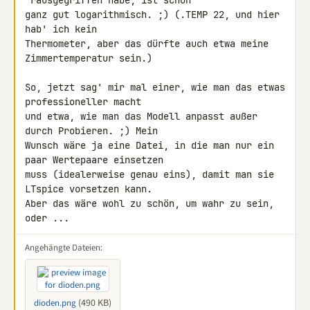
'rausgegriffen habe, ist schon 

ganz gut logarithmisch. ;) (.TEMP 22, und hier 
hab' ich kein 

Thermometer, aber das dürfte auch etwa meine 
Zimmertemperatur sein.)

So, jetzt sag' mir mal einer, wie man das etwas 
professioneller macht 

und etwa, wie man das Modell anpasst außer 
durch Probieren. ;) Mein 

Wunsch wäre ja eine Datei, in die man nur ein 
paar Wertepaare einsetzen 

muss (idealerweise genau eins), damit man sie 
LTspice vorsetzen kann. 

Aber das wäre wohl zu schön, um wahr zu sein, 
oder ...
Angehängte Dateien:
(490 KB)
dioden.png