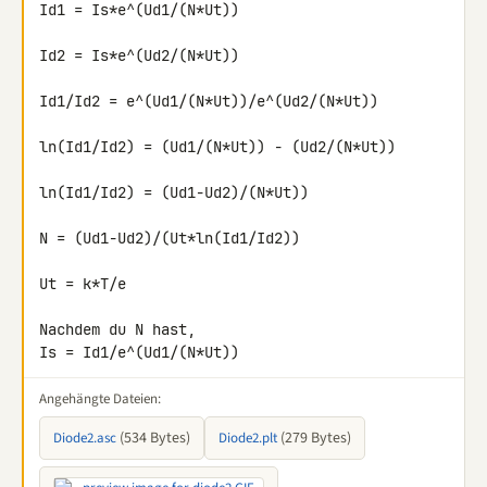
Id1 = Is*e^(Ud1/(N*Ut))

Id2 = Is*e^(Ud2/(N*Ut))

Id1/Id2 = e^(Ud1/(N*Ut))/e^(Ud2/(N*Ut))

ln(Id1/Id2) = (Ud1/(N*Ut)) - (Ud2/(N*Ut))

ln(Id1/Id2) = (Ud1-Ud2)/(N*Ut))

N = (Ud1-Ud2)/(Ut*ln(Id1/Id2))

Ut = k*T/e

Nachdem du N hast,

Is = Id1/e^(Ud1/(N*Ut))
Angehängte Dateien:
(534 Bytes)
(279 Bytes)
Diode2.asc
Diode2.plt