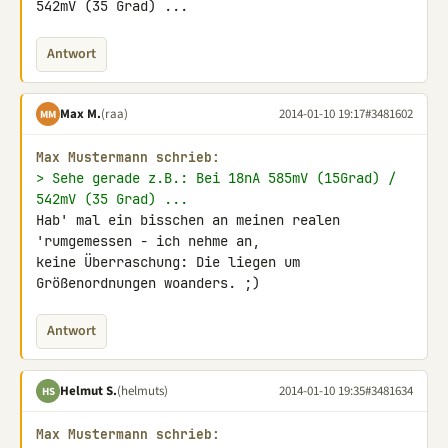
542mV (35 Grad) ...
Antwort
Max M.
(raa)
2014-01-10 19:17
#3481602
MM
Max Mustermann schrieb:
> Sehe gerade z.B.: Bei 18nA 585mV (15Grad) / 
542mV (35 Grad) ...
Hab' mal ein bisschen an meinen realen 
'rumgemessen - ich nehme an, 

keine Überraschung: Die liegen um 
Größenordnungen woanders. ;)
Antwort
Helmut S.
(helmuts)
2014-01-10 19:35
#3481634
HS
Max Mustermann schrieb: