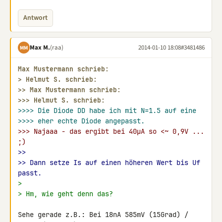
Antwort
Max M.
(raa)
2014-01-10 18:08
#3481486
MM
Max Mustermann schrieb:
> 
Helmut S. schrieb:
>> 
Max Mustermann schrieb:
>>> 
Helmut S. schrieb:
>>>> Die Diode DD habe ich mit N=1.5 auf eine
>>>> eher echte Diode angepasst.
>>> Najaaa - das ergibt bei 40µA so <~ 0,9V ... 
;)
>>
>> Dann setze Is auf einen höheren Wert bis Uf 
passt.
>
> Hm, wie geht denn das?
Sehe gerade z.B.: Bei 18nA 585mV (15Grad) / 