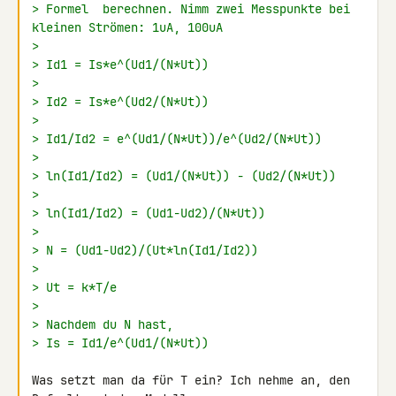
> Formel  berechnen. Nimm zwei Messpunkte bei 
kleinen Strömen: 1uA, 100uA
>
> Id1 = Is*e^(Ud1/(N*Ut))
>
> Id2 = Is*e^(Ud2/(N*Ut))
>
> Id1/Id2 = e^(Ud1/(N*Ut))/e^(Ud2/(N*Ut))
>
> ln(Id1/Id2) = (Ud1/(N*Ut)) - (Ud2/(N*Ut))
>
> ln(Id1/Id2) = (Ud1-Ud2)/(N*Ut))
>
> N = (Ud1-Ud2)/(Ut*ln(Id1/Id2))
>
> Ut = k*T/e
>
> Nachdem du N hast,
> Is = Id1/e^(Ud1/(N*Ut))
Was setzt man da für T ein? Ich nehme an, den 