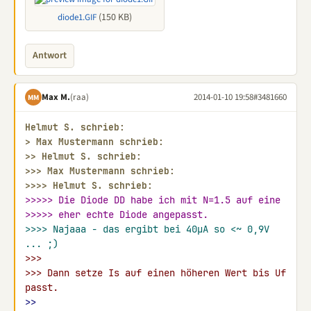
(150 KB)
diode1.GIF
Antwort
Max M.
(raa)
2014-01-10 19:58
#3481660
MM
Helmut S. schrieb:
> 
Max Mustermann schrieb:
>> 
Helmut S. schrieb:
>>> 
Max Mustermann schrieb:
>>>> 
Helmut S. schrieb:
>>>>> Die Diode DD habe ich mit N=1.5 auf eine
>>>>> eher echte Diode angepasst.
>>>> Najaaa - das ergibt bei 40µA so <~ 0,9V 
... ;)
>>>
>>> Dann setze Is auf einen höheren Wert bis Uf 
passt.
>>