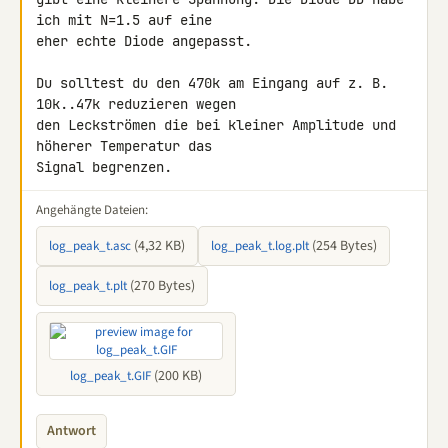
ich mit N=1.5 auf eine 

eher echte Diode angepasst.

Du solltest du den 470k am Eingang auf z. B. 
10k..47k reduzieren wegen 

den Leckströmen die bei kleiner Amplitude und 
höherer Temperatur das 

Signal begrenzen.
Angehängte Dateien:
(4,32 KB)
(254 Bytes)
log_peak_t.asc
log_peak_t.log.plt
(270 Bytes)
log_peak_t.plt
(200 KB)
log_peak_t.GIF
Antwort