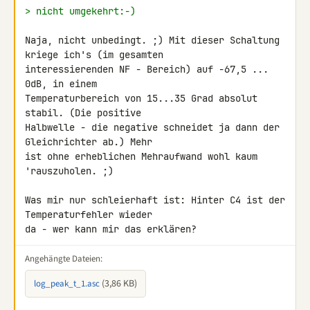
> nicht umgekehrt:-)
Naja, nicht unbedingt. ;) Mit dieser Schaltung 
kriege ich's (im gesamten 

interessierenden NF - Bereich) auf -67,5 ... 
0dB, in einem 

Temperaturbereich von 15...35 Grad absolut 
stabil. (Die positive 

Halbwelle - die negative schneidet ja dann der 
Gleichrichter ab.) Mehr 

ist ohne erheblichen Mehraufwand wohl kaum 
'rauszuholen. ;)

Was mir nur schleierhaft ist: Hinter C4 ist der 
Temperaturfehler wieder 

da - wer kann mir das erklären?
Angehängte Dateien:
(3,86 KB)
log_peak_t_1.asc