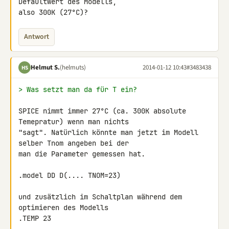
Defaultwert des Modells, 

also 300K (27°C)?
Antwort
Helmut S.
(helmuts)
2014-01-12 10:43
#3483438
HS
> Was setzt man da für T ein?
SPICE nimmt immer 27°C (ca. 300K absolute 
Temepratur) wenn man nichts 

"sagt". Natürlich könnte man jetzt im Modell 
selber Tnom angeben bei der 

man die Parameter gemessen hat.

.model DD D(.... TNOM=23)

und zusätzlich im Schaltplan während dem 
optimieren des Modells

.TEMP 23
