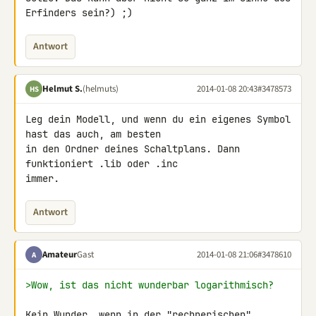
Erfinders sein?) ;)
Antwort
Helmut S.
(helmuts)
2014-01-08 20:43
#3478573
HS
Leg dein Modell, und wenn du ein eigenes Symbol 
hast das auch, am besten 

in den Ordner deines Schaltplans. Dann 
funktioniert .lib oder .inc 

immer.
Antwort
Amateur
Gast
2014-01-08 21:06
#3478610
A
>Wow, ist das nicht wunderbar logarithmisch?
Kein Wunder, wenn in der "rechnerischen" 