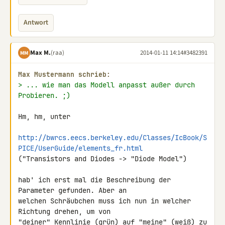
Antwort
Max M.
(raa)
2014-01-11 14:14
#3482391
MM
Max Mustermann schrieb:
> ... wie man das Modell anpasst außer durch 
Probieren. ;)
Hm, hm, unter

http://bwrcs.eecs.berkeley.edu/Classes/IcBook/S
PICE/UserGuide/elements_fr.html
("Transistors and Diodes -> "Diode Model")

hab' ich erst mal die Beschreibung der 
Parameter gefunden. Aber an 

welchen Schräubchen muss ich nun in welcher 
Richtung drehen, um von 

"deiner" Kennlinie (grün) auf "meine" (weiß) zu 