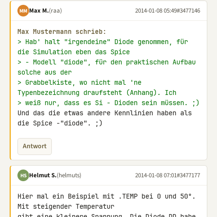
Max M.
(raa)
2014-01-08 05:49
#3477146
MM
Max Mustermann schrieb:
> Hab' halt "irgendeine" Diode genommen, für 
die Simulation eben das Spice
> - Modell "diode", für den praktischen Aufbau 
solche aus der
> Grabbelkiste, wo nicht mal 'ne 
Typenbezeichnung draufsteht (Anhang). Ich
> weiß nur, dass es Si - Dioden sein müssen. ;)
Und das die etwas andere Kennlinien haben als 
die Spice -"diode". ;)
Antwort
Helmut S.
(helmuts)
2014-01-08 07:01
#3477177
HS
Hier mal ein Beispiel mit .TEMP bei 0 und 50°. 
Mit steigender Temperatur 

gibt eine kleinere Spannung. Die Diode DD habe 