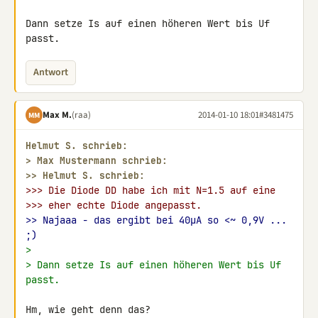
Dann setze Is auf einen höheren Wert bis Uf 
passt.
Antwort
Max M.
(raa)
2014-01-10 18:01
#3481475
MM
Helmut S. schrieb:
> 
Max Mustermann schrieb:
>> 
Helmut S. schrieb:
>>> Die Diode DD habe ich mit N=1.5 auf eine
>>> eher echte Diode angepasst.
>> Najaaa - das ergibt bei 40µA so <~ 0,9V ... 
;)
>
> Dann setze Is auf einen höheren Wert bis Uf 
passt.
Hm, wie geht denn das?