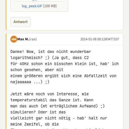
(100 KB)
log_peak.GIF
Antwort
Max M.
(raa)
2014-01-08 00:12
#3477107
MM
Danke! Wow, ist das nicht wunderbar 
logarithmisch? ;) (Ja gut, dass C2 

für 40Hz schon ein bisschen klein ist, hab' ich 
schon gesehen, aber mit 

einem größeren ergibt sich eine Abfallzeit von 
najaaaaaa ...) ;)

Jetzt wäre noch von Interesse, wie 
temperaturstabil das Ganze ist. Kann 

man das auch (mt erträglichem Aufwand) ;) 
simulieren? Oder ist das 

vielleicht gar nicht nötig - hab' halt nur 
meine Zweifel, ob die 
