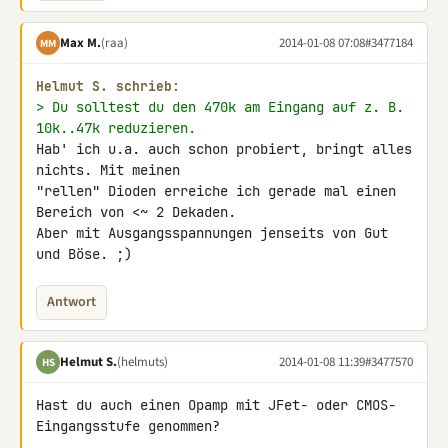
Max M.
(raa)
2014-01-08 07:08
#3477184
MM
Helmut S. schrieb:
> Du solltest du den 470k am Eingang auf z. B. 
10k..47k reduzieren.
Hab' ich u.a. auch schon probiert, bringt alles 
nichts. Mit meinen 

"rellen" Dioden erreiche ich gerade mal einen 
Bereich von <~ 2 Dekaden. 

Aber mit Ausgangsspannungen jenseits von Gut 
und Böse. ;)
Antwort
Helmut S.
(helmuts)
2014-01-08 11:39
#3477570
HS
Hast du auch einen Opamp mit JFet- oder CMOS-
Eingangsstufe genommen?
