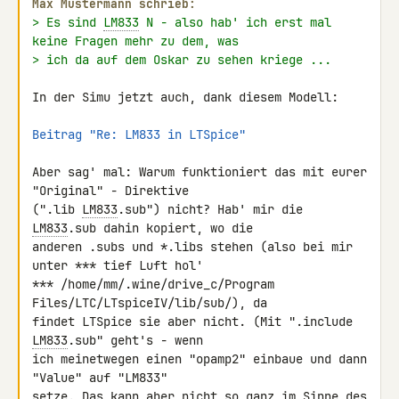
Max Mustermann schrieb:
> Es sind 
LM833
 N - also hab' ich erst mal 
keine Fragen mehr zu dem, was
> ich da auf dem Oskar zu sehen kriege ...
In der Simu jetzt auch, dank diesem Modell:

Beitrag "Re: LM833 in LTSpice"
Aber sag' mal: Warum funktioniert das mit eurer 
"Original" - Direktive 

(".lib 
LM833
.sub") nicht? Hab' mir die 
LM833
.sub dahin kopiert, wo die 

anderen .subs und *.libs stehen (also bei mir 
unter *** tief Luft hol' 

*** /home/mm/.wine/drive_c/Program 
Files/LTC/LTspiceIV/lib/sub/), da 

findet LTSpice sie aber nicht. (Mit ".include 
LM833
.sub" geht's - wenn 

ich meinetwegen einen "opamp2" einbaue und dann 
"Value" auf "LM833" 

setze. Das kann aber nicht so ganz im Sinne des 