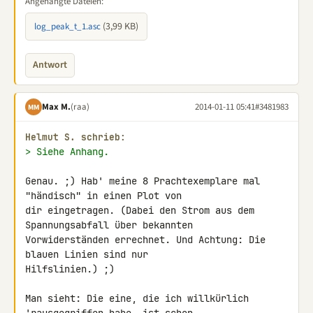
Angehängte Dateien:
(3,99 KB)
log_peak_t_1.asc
Antwort
Max M.
(raa)
2014-01-11 05:41
#3481983
MM
Helmut S. schrieb:
> Siehe Anhang.
Genau. ;) Hab' meine 8 Prachtexemplare mal 
"händisch" in einen Plot von 

dir eingetragen. (Dabei den Strom aus dem 
Spannungsabfall über bekannten 

Vorwiderständen errechnet. Und Achtung: Die 
blauen Linien sind nur 

Hilfslinien.) ;)

Man sieht: Die eine, die ich willkürlich 