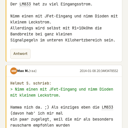
Der 
LM833
 hat zu viel Eingangsstrom.

Nimm einen mit JFet-Eingang und nimm Dioden mit 
kleinem Leckstrom.

Allerdings wird selbst mit R1=10kOhm die 
Bandbreite bei ganz kleinen 

Signalpegeln im unteren Kilohertzbereich sein.
Antwort
Max M.
(raa)
2014-01-08 20:34
#3478552
MM
Helmut S. schrieb:
> Nimm einen mit JFet-Eingang und nimm Dioden 
mit kleinem Leckstrom.
Hamwa nich da. ;) Als einziges eben die 
LM833
(davon hab' ich mir mal 

ein paar zugelegt, weil die mir als besonders 
rauscharm empfohlen wurden 
