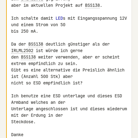
aber im aktuellen Projekt auf 
BSS138
.

Ich schalte damit 
LED
s mit Eingangsspannung 12V 
und einem Strom von 50 

bis 250 mA.

Da der 
BSS138
 deutlich günstiger als der 
IRLML2502
 ist würde ich gerne 

den 
BSS138
 weiter verwenden, aber er scheint 
extrem empfindlich zu sein. 

Gibt es eine alternative die Preislich ähnlich 
ist (Anzahl 500 Stk) aber 

nicht so ESD empfindlich ist?

Ich benutze eine ESD unterlage und dieses ESD 
Armband welches an der 

Unterlage angeschlossen ist und dieses wiederum 
mit der Erdung in der 

Steckdose.

Danke