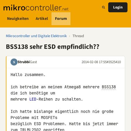
Login
Neuigkeiten
Artikel
Forum
Mikrocontroller und Digitale Elektronik
›
Thread
BSS138 sehr ESD empfindlich??
Strubbi
Gast
2014-02-08 17:55
#3525410
S
Hallo zusammen.

ich betreibe an meinem Atmega8 mehrere 
BSS138
die ich benötige um 

mehrere 
LED
-Reihen zu schalten.

Ich hatte bislange eigentlich noch nie große 
Probleme mit MOSFETs 

bezüglich ESD Problemen. Hatte bis jetzt immer 
zum 
IRLML2502
 gegriffen, 
