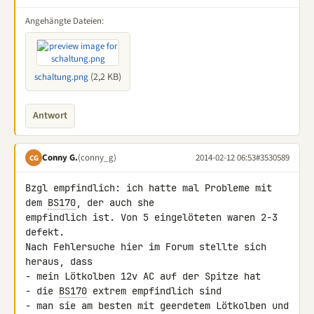
Angehängte Dateien:
(2,2 KB)
schaltung.png
Antwort
Conny G.
(conny_g)
2014-02-12 06:53
#3530589
CG
Bzgl empfindlich: ich hatte mal Probleme mit 
dem 
BS170
, der auch she 

empfindlich ist. Von 5 eingelöteten waren 2-3 
defekt.

Nach Fehlersuche hier im Forum stellte sich 
heraus, dass

- mein Lötkolben 12v AC auf der Spitze hat

- die 
BS170
 extrem empfindlich sind

- man sie am besten mit geerdetem Lötkolben und 