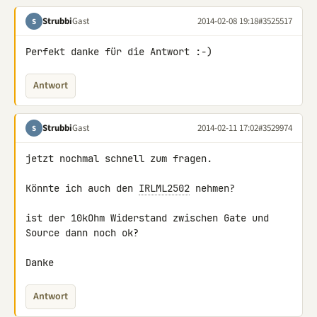
Strubbi
Gast
2014-02-08 19:18
#3525517
S
Perfekt danke für die Antwort :-)
Antwort
Strubbi
Gast
2014-02-11 17:02
#3529974
S
jetzt nochmal schnell zum fragen.

Könnte ich auch den 
IRLML2502
 nehmen?

ist der 10kOhm Widerstand zwischen Gate und 
Source dann noch ok?

Danke
Antwort