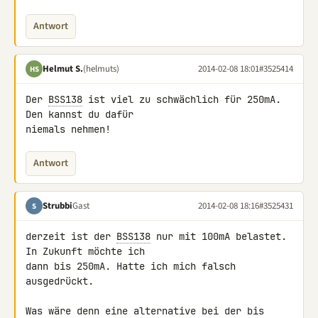
Antwort
Helmut S.
(helmuts)
2014-02-08 18:01
#3525414
HS
Der 
BSS138
 ist viel zu schwächlich für 250mA. 
Den kannst du dafür 

niemals nehmen!
Antwort
Strubbi
Gast
2014-02-08 18:16
#3525431
S
derzeit ist der 
BSS138
 nur mit 100mA belastet. 
In Zukunft möchte ich 

dann bis 250mA. Hatte ich mich falsch 
ausgedrückt.

Was wäre denn eine alternative bei der bis 