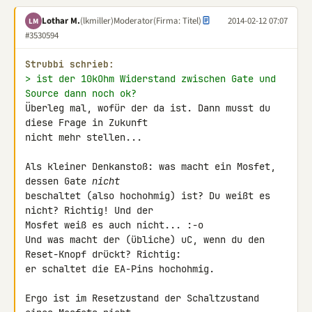
Lothar M.
(lkmiller)
Moderator
(Firma: Titel)
2014-02-12 07:07
LM
#3530594
Strubbi schrieb:
> ist der 10kOhm Widerstand zwischen Gate und 
Source dann noch ok?
Überleg mal, wofür der da ist. Dann musst du 
diese Frage in Zukunft 

nicht mehr stellen...

Als kleiner Denkanstoß: was macht ein Mosfet, 
dessen Gate 
nicht
beschaltet (also hochohmig) ist? Du weißt es 
nicht? Richtig! Und der 

Mosfet weiß es auch nicht... :-o

Und was macht der (übliche) uC, wenn du den 
Reset-Knopf drückt? Richtig: 

er schaltet die EA-Pins hochohmig.

Ergo ist im Resetzustand der Schaltzustand 