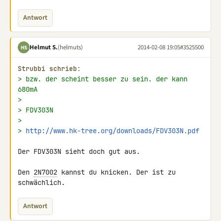
Antwort
Helmut S.
(helmuts)
2014-02-08 19:05
#3525500
HS
Strubbi schrieb:
> bzw. der scheint besser zu sein. der kann 
680mA
>
> FDV303N
>
> 
http://www.hk-tree.org/downloads/FDV303N.pdf
Der FDV303N sieht doch gut aus.

Den 
2N7002
 kannst du knicken. Der ist zu 
schwächlich.
Antwort