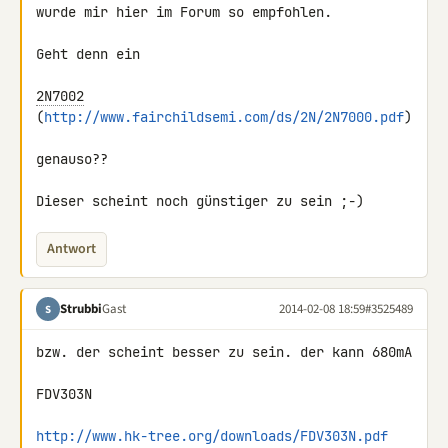
wurde mir hier im Forum so empfohlen.

Geht denn ein

2N7002
(
http://www.fairchildsemi.com/ds/2N/2N7000.pdf
)

genauso??

Dieser scheint noch günstiger zu sein ;-)
Antwort
Strubbi
Gast
2014-02-08 18:59
#3525489
S
bzw. der scheint besser zu sein. der kann 680mA

FDV303N

http://www.hk-tree.org/downloads/FDV303N.pdf