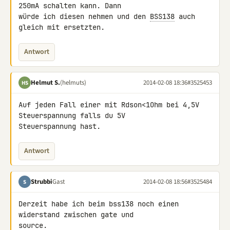
250mA schalten kann. Dann 

würde ich diesen nehmen und den 
BSS138
 auch 
gleich mit ersetzten.
Antwort
Helmut S.
(helmuts)
2014-02-08 18:36
#3525453
HS
Auf jeden Fall einer mit Rdson<1Ohm bei 4,5V 
Steuerspannung falls du 5V 

Steuerspannung hast.
Antwort
Strubbi
Gast
2014-02-08 18:56
#3525484
S
Derzeit habe ich beim bss138 noch einen 
widerstand zwischen gate und 

source.
