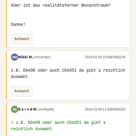
Oder ist das realitätsferner Wunschtraum?

Danke!
Antwort
Mikki M.
(mmerten)
2014-03-04 10:56
#3560154
MM
z.B. DG408 oder auch CD4051 da gibt`s reichlich 
Auswahl
Antwort
B e r n d W.
(smiley46)
2014-03-04 11:02
#3560163
BE
> z.B. DG408 oder auch CD4051 da gibt`s 
reichlich Auswahl