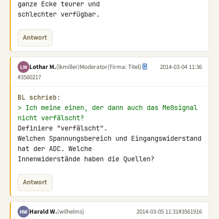
ganze Ecke teurer und 

schlechter verfügbar.
Antwort
Lothar M.
(lkmiller)
Moderator
(Firma: Titel)
2014-03-04 11:36
LM
#3560217
BL schrieb:
> Ich meine einen, der dann auch das Meßsignal 
nicht verfälscht?
Definiere "verfälscht".

Welchen Spannungsbereich und Eingangswiderstand 
hat der ADC. Welche 

Innenwiderstände haben die Quellen?
Antwort
Harald W.
(wilhelms)
2014-03-05 11:31
#3561916
HW