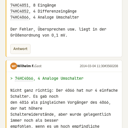
74HC4051
74HC4052
74HC4066
, 4 Analoge Umschalter

Der Fehler, Übersprechen usw. liegt in der 
Größenordnung von 0,1 mV.
Antwort
Wilhelm F.
Gast
2014-03-04 11:30
#3560208
WF
> 
74HC4066
, 4 Analoge Umschalter
Nicht ganz richtig: Der 4066 hat nur 4 einfache 
Schalter. Es gab noch 

den 4016 als pingleichen Vorgänger des 4066, 
der hat höhere 

Schalterwiderstände, aber wurde gelegentlich 
immer noch als besser 

empfohlen, wenn es um hoch empfindliche 