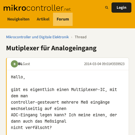
Login
Neuigkeiten
Artikel
Forum
Mikrocontroller und Digitale Elektronik
›
Thread
Mutiplexer für Analogeingang
BL
Gast
2014-03-04 09:01
#3559923
B
Hallo,

gibt es eigentlich einen Multiplexer-IC, mit 
dem man 

controller-gesteuert mehrere Meß eingänge 
wechselseitig auf einen 

ADC-Eingang legen kann? Ich meine einen, der 
dann auch das Meßsignal 

nicht verfälscht?
