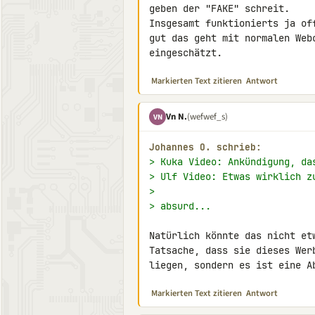
geben der "FAKE" schreit.

Insgesamt funktionierts ja of
gut das geht mit normalen Web
eingeschätzt.
Markierten Text zitieren
Antwort
Vn N.
(wefwef_s)
VN
Johannes O. schrieb:
> Kuka Video: Ankündigung, da
> Ulf Video: Etwas wirklich z
>
> absurd...
Natürlich könnte das nicht et
Tatsache, dass sie dieses Wer
liegen, sondern es ist eine A
Markierten Text zitieren
Antwort