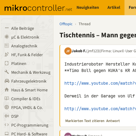
Neuigkeiten
Artikel
Fo
Offtopic
›
Thread
Alle Beiträge
Tischtennis – Mann gege
µC & Elektronik
Analogtechnik
Jakob F.
(jmf123)
(Firma: Linux© User 
JF
HF, Funk & Felder
Platinen
Industrieroboter Hersteller K
**Timo Boll gegen KUKA's KR AG
Mechanik & Werkzeug
Fahrzeugelektronik
http://www.youtube.com/watch?
Haus & Smart Home
Derweil in der Garage von Ulf 
Compiler & IDEs
FPGA, VHDL & Co.
http://www.youtube.com/watch?
DSP
Markierten Text zitieren
Antwort
PC-Programmierung
PC Hard- & Software