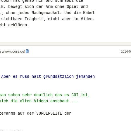
 doch mal genau hin und schraubt die 

.B. bewegt sich der Arm ohne Spiel und 

l, ohne jedes Nachgewackel. Und die Kabel 

 sichtbare Trägheit, nicht aber im Video. 

cht erklären.
ie www.ucore.de)
2014-0
 Aber es muss halt grundsätzlich jemanden
man schon sehr deutlich das es CGI ist,
sich die alten Videos anschaut ...
terarms auf der VORDERSEITE der 
