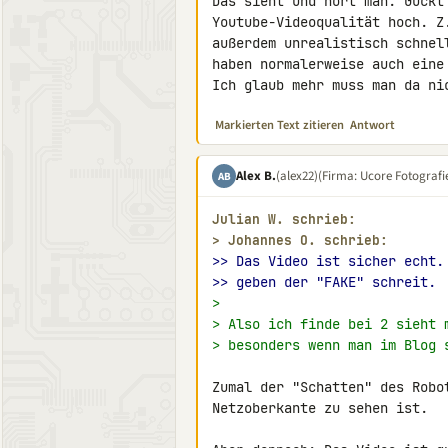
Das sieht und hört man. Guckt
Youtube-Videoqualität hoch. Z
außerdem unrealistisch schnel
haben normalerweise auch eine
Ich glaub mehr muss man da ni
Markierten Text zitieren
Antwort
Alex B.
(alex22)
(Firma: Ucore Fotograf
AB
Julian W. schrieb:
> 
Johannes O. schrieb:
>> Das Video ist sicher echt.
>> geben der "FAKE" schreit.
>
> Also ich finde bei 2 sieht 
> besonders wenn man im Blog 
Zumal der "Schatten" des Robo
Netzoberkante zu sehen ist.
