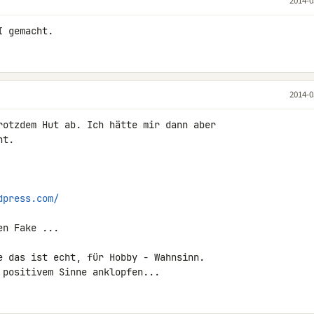
2014-0
I gemacht.
2014-0
rotzdem Hut ab. Ich hätte mir dann aber 

t.

dpress.com/
n Fake ...

e das ist echt, für Hobby - Wahnsinn.

 positivem Sinne anklopfen...