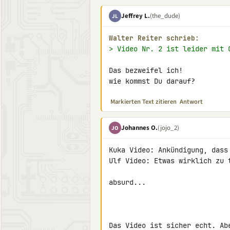
Jeffrey L.
(the_dude)
JL
Walter Reiter schrieb:
> Video Nr. 2 ist leider mit 
Das bezweifel ich!

wie kommst Du darauf?
Markierten Text zitieren
Antwort
Johannes O.
(jojo_2)
JO
Kuka Video: Ankündigung, dass
Ulf Video: Etwas wirklich zu t
absurd...

Das Video ist sicher echt. Ab