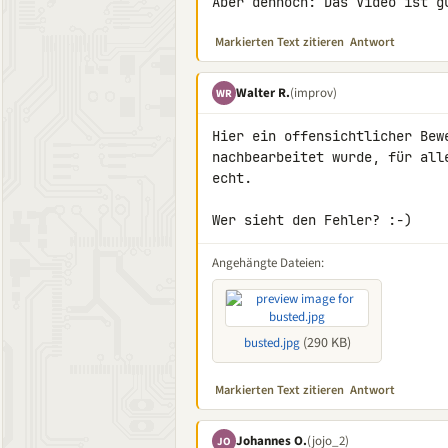
Aber dennoch: Das Video ist g
Markierten Text zitieren
Antwort
Walter R.
(improv)
WR
Hier ein offensichtlicher Bew
nachbearbeitet wurde, für all
echt.

Wer sieht den Fehler? :-)
Angehängte Dateien:
(290 KB)
busted.jpg
Markierten Text zitieren
Antwort
Johannes O.
(jojo_2)
JO