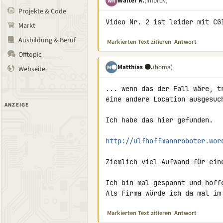
Walter R.
(improv)
WR
Projekte & Code
Video Nr. 2 ist leider mit CG
Markt
Ausbildung & Beruf
Markierten Text zitieren
Antwort
Offtopic
Matthias 🟠.
(homa)
M🟠
Webseite
... wenn das der Fall wäre, t
eine andere Location ausgesuch
ANZEIGE
Ich habe das hier gefunden.

http://ulfhoffmannroboter.wor
Ziemlich viel Aufwand für eine
Ich bin mal gespannt und hoff
Als Firma würde ich da mal im
Markierten Text zitieren
Antwort