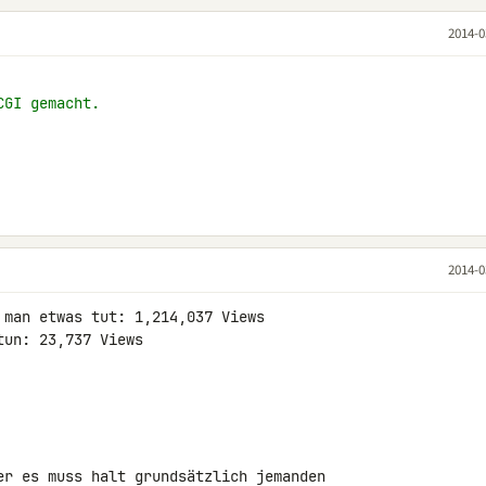
2014-0
CGI gemacht.
2014-0
 man etwas tut: 1,214,037 Views

un: 23,737 Views

er es muss halt grundsätzlich jemanden 
