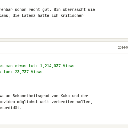
fenbar schon recht gut. Bin überrascht wie 

cams, die Latenz hätte ich kritischer 

2014-0
ss man etwas tut: 1,214,037 Views
u tun: 23,737 Views
wa am Bekanntheitsgrad von Kuka und der 

bevideo möglichst weit verbreiten wollen, 

bsurdidät.