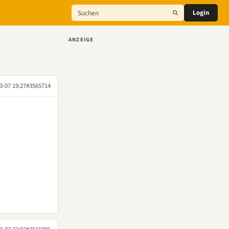
Login
ANZEIGE
3-07 19:27
#3565714