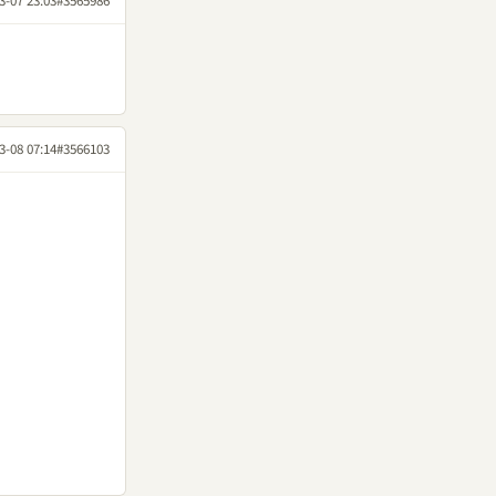
3-07 23:03
#3565986
3-08 07:14
#3566103