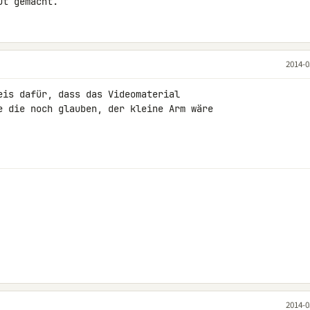
ut gemacht.
2014-0
eis dafür, dass das Videomaterial 

e die noch glauben, der kleine Arm wäre 

2014-0