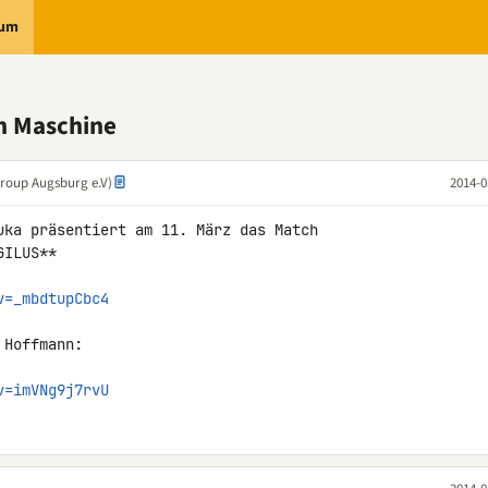
rum
n Maschine
Group Augsburg e.V)
2014-0
uka präsentiert am 11. März das Match 

ILUS**

v=_mbdtupCbc4
Hoffmann:

v=imVNg9j7rvU