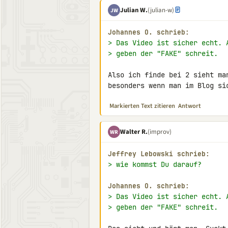
Julian W.
(julian-w)
JW
Johannes O. schrieb:
> Das Video ist sicher echt. 
> geben der "FAKE" schreit.
Also ich finde bei 2 sieht ma
besonders wenn man im Blog si
Markierten Text zitieren
Antwort
Walter R.
(improv)
WR
Jeffrey Lebowski schrieb:
> wie kommst Du darauf?
Johannes O. schrieb:
> Das Video ist sicher echt. 
> geben der "FAKE" schreit.