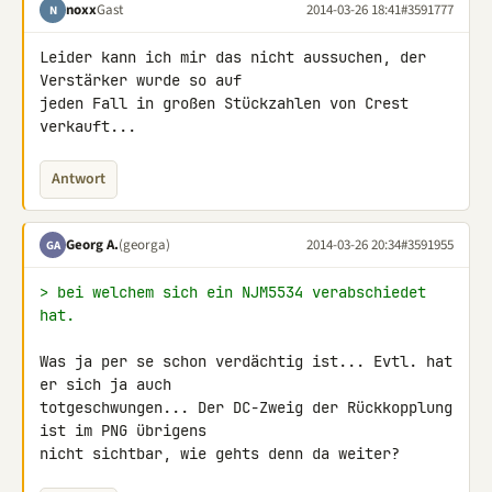
noxx
Gast
2014-03-26 18:41
#3591777
N
Leider kann ich mir das nicht aussuchen, der 
Verstärker wurde so auf 

jeden Fall in großen Stückzahlen von Crest 
verkauft...
Antwort
Georg A.
(georga)
2014-03-26 20:34
#3591955
GA
> bei welchem sich ein NJM5534 verabschiedet 
hat.
Was ja per se schon verdächtig ist... Evtl. hat 
er sich ja auch 

totgeschwungen... Der DC-Zweig der Rückkopplung 
ist im PNG übrigens 

nicht sichtbar, wie gehts denn da weiter?