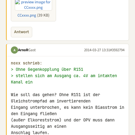
(39 KB)
CCxxxx.png
Antwort
ArnoR
Gast
2014-03-27 13:31
#3592794
A
noxx schrieb:
> Ohne Gegenkopplung über R151
> stellen sich am Ausgang ca. 4V am intakten 
Kanal ein
Wie soll das gehen? Ohne R151 ist der 
Gleichstrompfad am invertierenden 

Eingang unterbrochen, es kann kein Biasstrom in 
den Eingang fließen 

(außer Elkoreststrom) und der OPV muss dann 
Ausgangsseitig an einen 

Anschlag laufen.
