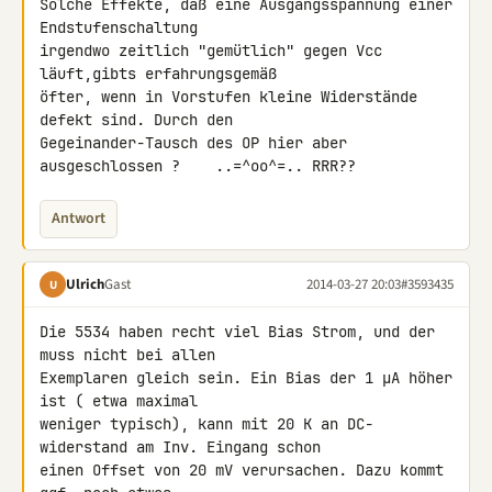
Solche Effekte, daß eine Ausgangsspannung einer 
Endstufenschaltung 

irgendwo zeitlich "gemütlich" gegen Vcc 
läuft,gibts erfahrungsgemäß 

öfter, wenn in Vorstufen kleine Widerstände 
defekt sind. Durch den 

Gegeinander-Tausch des OP hier aber 
ausgeschlossen ?    ..=^oo^=.. RRR??
Antwort
Ulrich
Gast
2014-03-27 20:03
#3593435
U
Die 5534 haben recht viel Bias Strom, und der 
muss nicht bei allen 

Exemplaren gleich sein. Ein Bias der 1 µA höher 
ist ( etwa maximal 

weniger typisch), kann mit 20 K an DC-
widerstand am Inv. Eingang schon 

einen Offset von 20 mV verursachen. Dazu kommt 