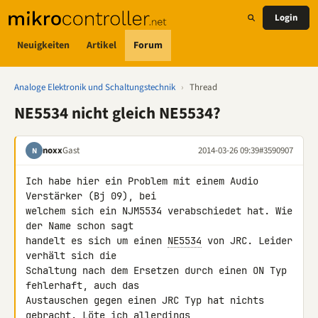
Login
Neuigkeiten
Artikel
Forum
Analoge Elektronik und Schaltungstechnik
›
Thread
NE5534 nicht gleich NE5534?
noxx
Gast
2014-03-26 09:39
#3590907
N
Ich habe hier ein Problem mit einem Audio 
Verstärker (Bj 09), bei 

welchem sich ein NJM5534 verabschiedet hat. Wie 
der Name schon sagt 

handelt es sich um einen 
NE5534
 von JRC. Leider 
verhält sich die 

Schaltung nach dem Ersetzen durch einen ON Typ 
fehlerhaft, auch das 

Austauschen gegen einen JRC Typ hat nichts 
gebracht. Löte ich allerdings 
