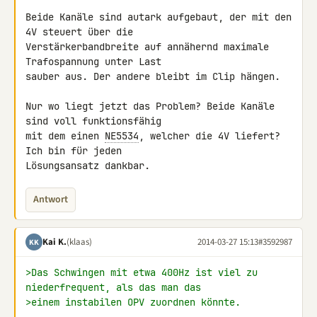
Beide Kanäle sind autark aufgebaut, der mit den 
4V steuert über die 

Verstärkerbandbreite auf annähernd maximale 
Trafospannung unter Last 

sauber aus. Der andere bleibt im Clip hängen.

Nur wo liegt jetzt das Problem? Beide Kanäle 
sind voll funktionsfähig 

mit dem einen 
NE5534
, welcher die 4V liefert? 
Ich bin für jeden 

Lösungsansatz dankbar.
Antwort
Kai K.
(klaas)
2014-03-27 15:13
#3592987
KK
>Das Schwingen mit etwa 400Hz ist viel zu 
niederfrequent, als das man das
>einem instabilen OPV zuordnen könnte.