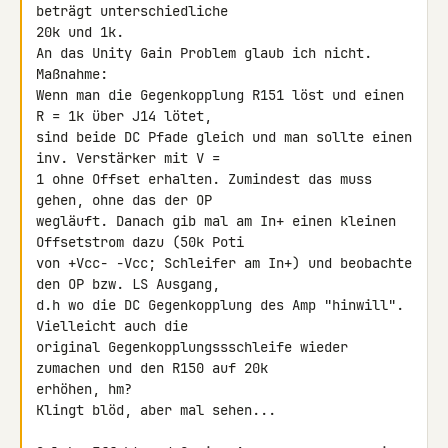
beträgt unterschiedliche 

20k und 1k.

An das Unity Gain Problem glaub ich nicht. 
Maßnahme:

Wenn man die Gegenkopplung R151 löst und einen 
R = 1k über J14 lötet,

sind beide DC Pfade gleich und man sollte einen 
inv. Verstärker mit V = 

1 ohne Offset erhalten. Zumindest das muss 
gehen, ohne das der OP 

wegläuft. Danach gib mal am In+ einen kleinen 
Offsetstrom dazu (50k Poti 

von +Vcc- -Vcc; Schleifer am In+) und beobachte 
den OP bzw. LS Ausgang, 

d.h wo die DC Gegenkopplung des Amp "hinwill". 
Vielleicht auch die 

original Gegenkopplungssschleife wieder 
zumachen und den R150 auf 20k 

erhöhen, hm?

Klingt blöd, aber mal sehen...
