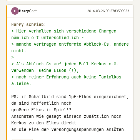
Harry
Gast
2014-03-26 09:57
#3590933
H
Harry schrieb:
> Hier verhalten sich verschiedene Chargen 
nämlich oft unterschiedlich -
> manche vertragen entfernte Abblock-Cs, andere 
nicht.
>
> Als Abblock-Cs auf jeden Fall Kerkos o.ä. 
verwenden, keine Elkos (!),
> nach meiner Erfahrung auch keine Tantalkos 
alleine.
PS: im Schaltbild sind 1µF-Elkos eingezeichnet, 
da sind hoffentlich noch 

größere Elkos im Spiel!?

Ansonsten wie gesagt einfach zusätzlich noch 
Kerkos zu den Elkos direkt 

an die Pine der Versorgungsspannungen anlöten!