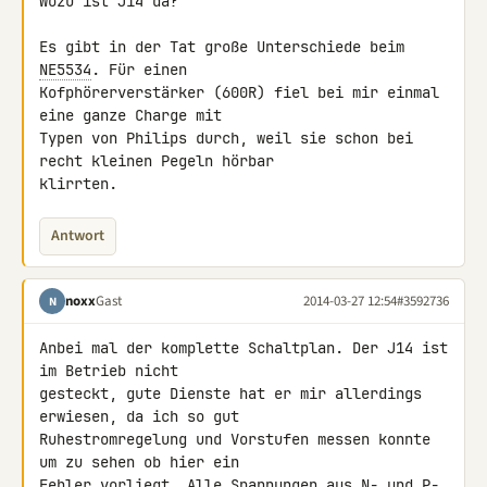
Wozu ist J14 da?

Es gibt in der Tat große Unterschiede beim 
NE5534
. Für einen 

Kofphörerverstärker (600R) fiel bei mir einmal 
eine ganze Charge mit 

Typen von Philips durch, weil sie schon bei 
recht kleinen Pegeln hörbar 

klirrten.
Antwort
noxx
Gast
2014-03-27 12:54
#3592736
N
Anbei mal der komplette Schaltplan. Der J14 ist 
im Betrieb nicht 

gesteckt, gute Dienste hat er mir allerdings 
erwiesen, da ich so gut 

Ruhestromregelung und Vorstufen messen konnte 
um zu sehen ob hier ein 

Fehler vorliegt. Alle Spannungen aus N- und P-