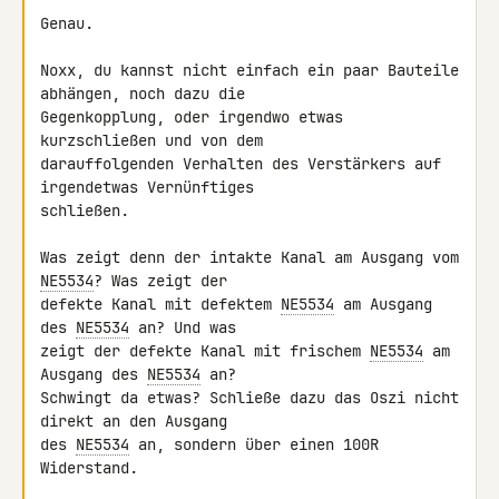
Genau.

Noxx, du kannst nicht einfach ein paar Bauteile 
abhängen, noch dazu die 

Gegenkopplung, oder irgendwo etwas 
kurzschließen und von dem 

darauffolgenden Verhalten des Verstärkers auf 
irgendetwas Vernünftiges 

schließen.

Was zeigt denn der intakte Kanal am Ausgang vom 
NE5534
? Was zeigt der 

defekte Kanal mit defektem 
NE5534
 am Ausgang 
des 
NE5534
 an? Und was 

zeigt der defekte Kanal mit frischem 
NE5534
 am 
Ausgang des 
NE5534
 an? 

Schwingt da etwas? Schließe dazu das Oszi nicht 
direkt an den Ausgang 

des 
NE5534
 an, sondern über einen 100R 
Widerstand.
