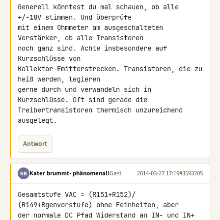
Generell könntest du mal schauen, ob alle 
+/-18V stimmen. Und überprüfe 

mit einem Ohmmeter am ausgeschalteten 
Verstärker, ob alle Transistoren 

noch ganz sind. Achte insbesondere auf 
Kurzschlüsse von 

Kollektor-Emitterstrecken. Transistoren, die zu 
heiß werden, legieren 

gerne durch und verwandeln sich in 
Kurzschlüsse. Oft sind gerade die 

Treibertransistoren thermisch unzureichend 
ausgelegt.
Antwort
Kater brummt- phänomenal!
Gast
2014-03-27 17:19
#3593205
KB
Gesamtstufe VAC = (R151+R152)/ 
(R149+Rgenvorstufe) ohne Feinheiten, aber

der normale DC Pfad Widerstand an IN- und IN+ 