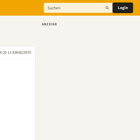
Login
ANZEIGE
4-20 11:43
#3623970