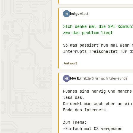
holger
Gast
H
>Ich denke mal die SPI Kommun
>wo das problem liegt
So was passiert nun mal wenn m
Interrupts freischaltet für d
Antwort
Mw E.
(fritzler)
(Firma: fritzler-avr.de)
ME
Pushes sind nervig und manche
lass das.

Da denkt man auch eher an ein
Ende des Internets.

Zum Thema:

-Einfach mal CS vergessen
