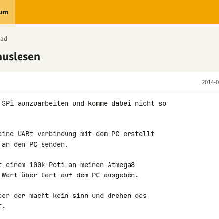
rum
ead
auslesen
2014-0
 SPi aunzuarbeiten und komme dabei nicht so 

eine UARt verbindung mit dem PC erstellt 

an den PC senden.

t einem 100k Poti an meinen Atmega8 

 Wert über Uart auf dem PC ausgeben.

ber der macht kein sinn und drehen des 

.
