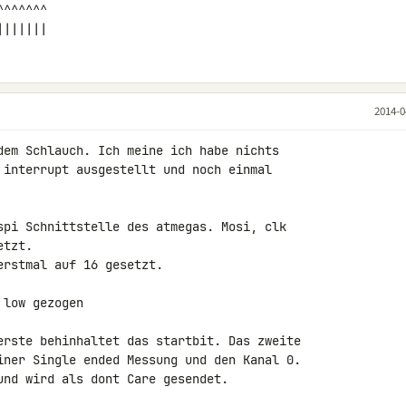
                           |||||||
2014-0
dem Schlauch. Ich meine ich habe nichts 

 interrupt ausgestellt und noch einmal 

spi Schnittstelle des atmegas. Mosi, clk 

tzt.

rstmal auf 16 gesetzt.

low gezogen

erste behinhaltet das startbit. Das zweite 

iner Single ended Messung und den Kanal 0. 

und wird als dont Care gesendet.
