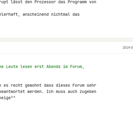
rupt lässt den Prozessor das Programm von 

hlerhaft, anscheinend nichtmal das 

2014-0
he Leute lesen erst Abends im Forum,
n es recht gewohnt dass dieses Forum sehr 

beantwortet werden. Ich muss auch zugeben 

eige^^
