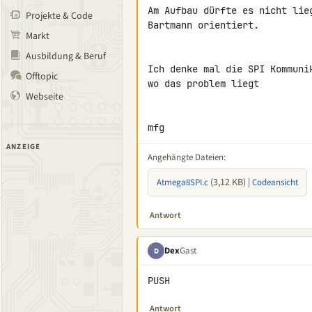
Am Aufbau dürfte es nicht lie
Projekte & Code
Bartmann orientiert.

Markt
Ausbildung & Beruf
Ich denke mal die SPI Kommuni
Offtopic
wo das problem liegt

Webseite
mfg
ANZEIGE
Angehängte Dateien:
(3,12 KB) |
Atmega8SPI.c
Codeansicht
Antwort
Dex
Gast
D
PUSH
Antwort