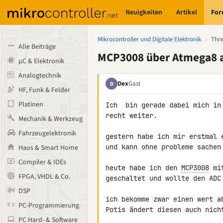
Neuigkeiten
Artikel
Fo
Mikrocontroller und Digitale Elektronik
›
Thr
Alle Beiträge
MCP3008 über Atmega8 
µC & Elektronik
Analogtechnik
Dex
Gast
D
HF, Funk & Felder
Platinen
Ich  bin gerade dabei mich in
recht weiter.

Mechanik & Werkzeug
Fahrzeugelektronik
gestern habe ich mir erstmal 
und kann ohne probleme sachen 
Haus & Smart Home
Compiler & IDEs
heute habe ich den 
MCP3008
 mi
FPGA, VHDL & Co.
geschaltet und wollte den ADC
DSP
ich bekomme zwar einen wert a
PC-Programmierung
Potis ändert diesen auch nicht
PC Hard- & Software