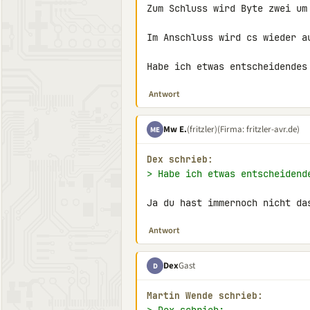
Zum Schluss wird Byte zwei um
Im Anschluss wird cs wieder au
Habe ich etwas entscheidendes
Antwort
Mw E.
(fritzler)
(Firma: fritzler-avr.de)
ME
Dex schrieb:
> Habe ich etwas entscheidend
Ja du hast immernoch nicht da
Antwort
Dex
Gast
D
Martin Wende schrieb: