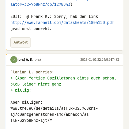
lator-32-768khz/dp/1278043
)

http://www.farnell.com/datasheets/1804150.pdf
grad erst bemerkt.
Antwort
(prx) A. K.
(prx)
2015-01-01 22:24
#3947483
(A
Florian L. schrieb:
> (Aber fertige Oszillatoren gibts auch schon, 
bloß leider nicht ganz
> billig:
Aber billiger: 

www.tme.eu/de/details/asflk-32.768khz-
lj/quarzgeneratoren-smd/abracon/as 

flk-32768khz-ljt/#
