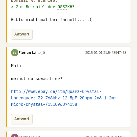
Dominic A. schrieb:
> Zum Beispiel der 
DS32
KHZ.
Gibts nicht mal bei farnell... :(
Antwort
Florian L.
(flo_l)
2015-01-01 21:54
#3947453
FL
Moin,

meinst du sowas hier?

http://www.ebay.de/itm/Quarz-Crystal-
Uhrenquarz-32-768kHz-12-5pF-20ppm-2x6-1-2mm-
Micro-Crystal-/151096074158
Antwort