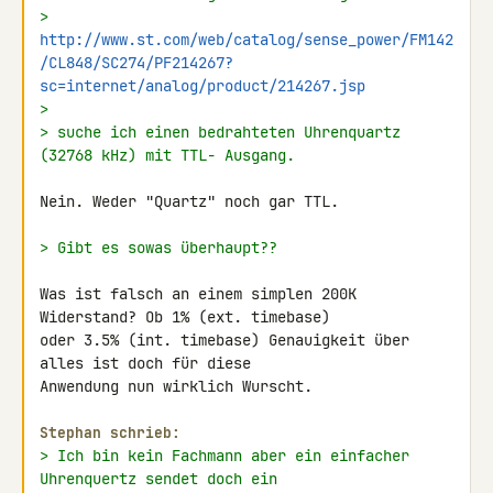
> 
http://www.st.com/web/catalog/sense_power/FM142
/CL848/SC274/PF214267?
sc=internet/analog/product/214267.jsp
>
> suche ich einen bedrahteten Uhrenquartz 
(32768 kHz) mit TTL- Ausgang.
Nein. Weder "Quartz" noch gar TTL.

> Gibt es sowas überhaupt??
Was ist falsch an einem simplen 200K 
Widerstand? Ob 1% (ext. timebase) 

oder 3.5% (int. timebase) Genauigkeit über 
alles ist doch für diese 

Anwendung nun wirklich Wurscht.

Stephan schrieb:
> Ich bin kein Fachmann aber ein einfacher 
Uhrenquertz sendet doch ein