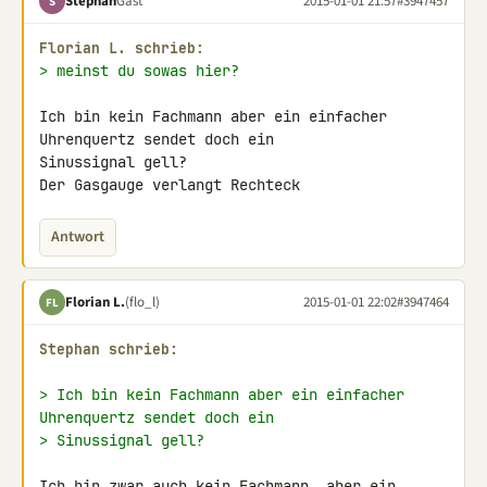
Stephan
Gast
2015-01-01 21:57
#3947457
S
Florian L. schrieb:
> meinst du sowas hier?
Ich bin kein Fachmann aber ein einfacher 
Uhrenquertz sendet doch ein 

Sinussignal gell?

Der Gasgauge verlangt Rechteck
Antwort
Florian L.
(flo_l)
2015-01-01 22:02
#3947464
FL
Stephan schrieb:
> Ich bin kein Fachmann aber ein einfacher 
Uhrenquertz sendet doch ein
> Sinussignal gell?
Ich bin zwar auch kein Fachmann, aber ein 