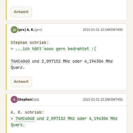
Antwort
(prx) A. K.
(prx)
2015-01-01 22:34
#3947490
(A
Stephan schrieb:
> ...ich hätt´sooo gern bedrahtet :(
74HC4040
 und 2,097152 MHz oder 4,194304 MHz 
Quarz.
Antwort
Stephan
Gast
2015-01-01 22:38
#3947495
S
A. K. schrieb:
> 
74HC4040
 und 2,097152 MHz oder 4,194304 MHz 
Quarz.