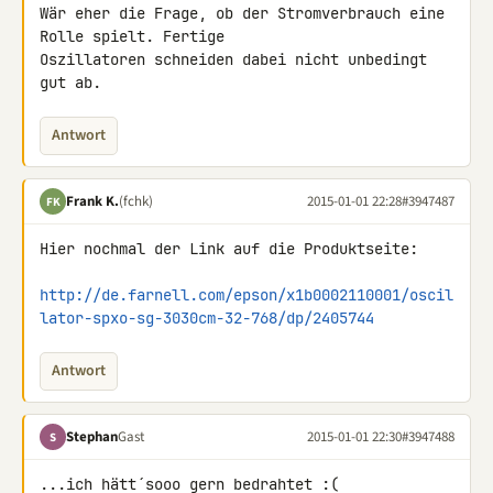
Wär eher die Frage, ob der Stromverbrauch eine 
Rolle spielt. Fertige 

Oszillatoren schneiden dabei nicht unbedingt 
gut ab.
Antwort
Frank K.
(fchk)
2015-01-01 22:28
#3947487
FK
Hier nochmal der Link auf die Produktseite:

http://de.farnell.com/epson/x1b0002110001/oscil
lator-spxo-sg-3030cm-32-768/dp/2405744
Antwort
Stephan
Gast
2015-01-01 22:30
#3947488
S
...ich hätt´sooo gern bedrahtet :(