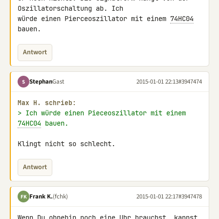
Oszillatorschaltung ab. Ich 

würde einen Pierceoszillator mit einem 
74HC04
bauen.
Antwort
Stephan
Gast
2015-01-01 22:13
#3947474
S
Max H. schrieb:
> Ich würde einen Pieceoszillator mit einem 
74HC04
 bauen.
Klingt nicht so schlecht.
Antwort
Frank K.
(fchk)
2015-01-01 22:17
#3947478
FK
Wenn Du ohnehin noch eine Uhr brauchst, kannst 