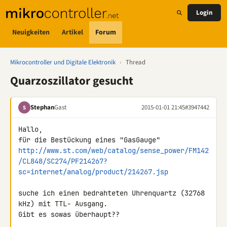
Login
Neuigkeiten
Artikel
Forum
Mikrocontroller und Digitale Elektronik
›
Thread
Quarzoszillator gesucht
Stephan
Gast
2015-01-01 21:45
#3947442
S
Hallo,

http://www.st.com/web/catalog/sense_power/FM142
/CL848/SC274/PF214267?
sc=internet/analog/product/214267.jsp
suche ich einen bedrahteten Uhrenquartz (32768 
kHz) mit TTL- Ausgang. 

Gibt es sowas überhaupt??