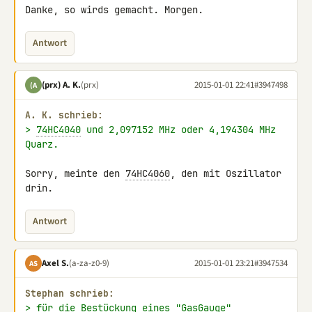
Danke, so wirds gemacht. Morgen.
Antwort
(prx) A. K.
(prx)
2015-01-01 22:41
#3947498
(A
A. K. schrieb:
> 
74HC4040
 und 2,097152 MHz oder 4,194304 MHz 
Quarz.
Sorry, meinte den 
74HC4060
, den mit Oszillator 
drin.
Antwort
Axel S.
(a-za-z0-9)
2015-01-01 23:21
#3947534
AS
Stephan schrieb:
> für die Bestückung eines "GasGauge"