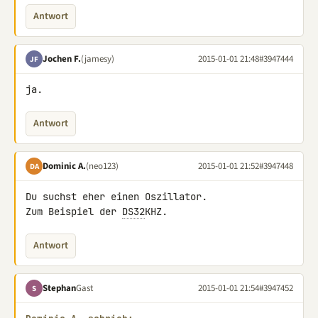
Antwort
Jochen F.
(jamesy)
2015-01-01 21:48
#3947444
JF
ja.
Antwort
Dominic A.
(neo123)
2015-01-01 21:52
#3947448
DA
Du suchst eher einen Oszillator.

Zum Beispiel der 
DS32
KHZ.
Antwort
Stephan
Gast
2015-01-01 21:54
#3947452
S