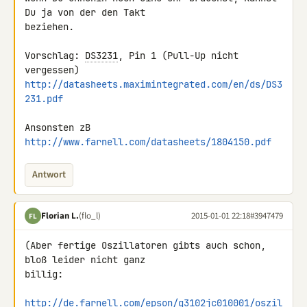
Du ja von der den Takt 

beziehen.

Vorschlag: 
DS3231
, Pin 1 (Pull-Up nicht 
http://datasheets.maximintegrated.com/en/ds/DS3
231.pdf
http://www.farnell.com/datasheets/1804150.pdf
Antwort
Florian L.
(flo_l)
2015-01-01 22:18
#3947479
FL
(Aber fertige Oszillatoren gibts auch schon, 
bloß leider nicht ganz 

billig:

http://de.farnell.com/epson/q3102jc010001/oszil