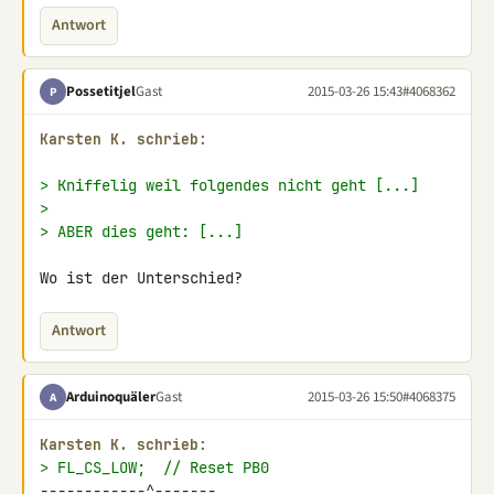
Antwort
Possetitjel
Gast
2015-03-26 15:43
#4068362
P
Karsten K. schrieb:
> Kniffelig weil folgendes nicht geht [...]
>
> ABER dies geht: [...]
Wo ist der Unterschied?
Antwort
Arduinoquäler
Gast
2015-03-26 15:50
#4068375
A
Karsten K. schrieb:
> FL_CS_LOW;  // Reset PB0
------------^-------
