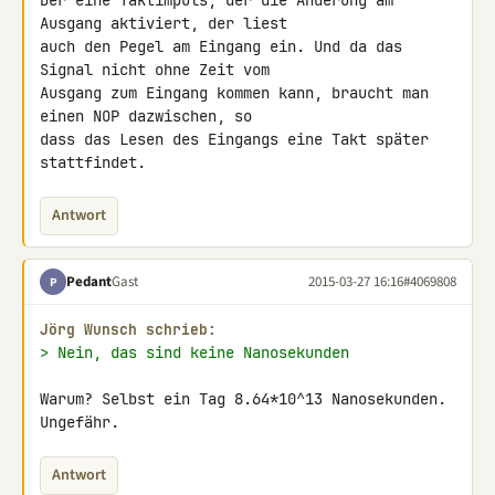
Der eine Taktimpuls, der die Änderung am 
Ausgang aktiviert, der liest 

auch den Pegel am Eingang ein. Und da das 
Signal nicht ohne Zeit vom 

Ausgang zum Eingang kommen kann, braucht man 
einen NOP dazwischen, so 

dass das Lesen des Eingangs eine Takt später 
stattfindet.
Antwort
Pedant
Gast
2015-03-27 16:16
#4069808
P
Jörg Wunsch schrieb:
> Nein, das sind keine Nanosekunden
Warum? Selbst ein Tag 8.64*10^13 Nanosekunden. 
Ungefähr.
Antwort