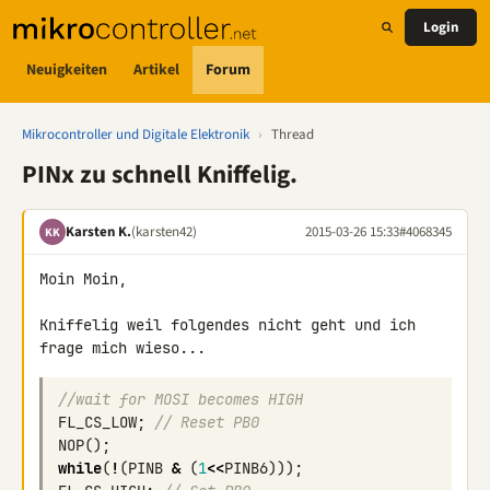
Login
Neuigkeiten
Artikel
Forum
Mikrocontroller und Digitale Elektronik
›
Thread
PINx zu schnell Kniffelig.
Karsten K.
(karsten42)
2015-03-26 15:33
#4068345
KK
Moin Moin,

Kniffelig weil folgendes nicht geht und ich 
frage mich wieso...
//wait for MOSI becomes HIGH
FL_CS_LOW
;
// Reset PB0
NOP
();
while
(
!
(
PINB
&
(
1
<<
PINB6
)));