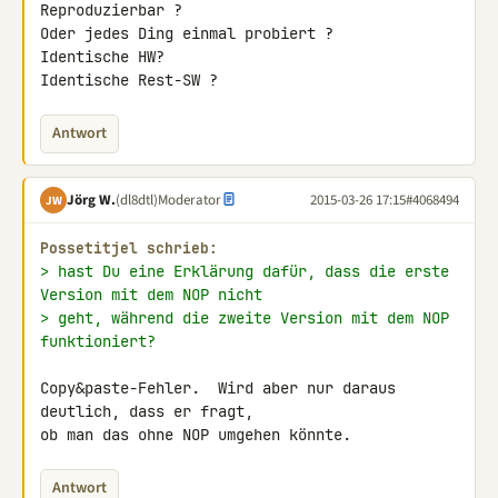
Reproduzierbar ?

Oder jedes Ding einmal probiert ?

Identische HW?

Identische Rest-SW ?
Antwort
Jörg W.
(dl8dtl)
Moderator
2015-03-26 17:15
#4068494
JW
Possetitjel schrieb:
> hast Du eine Erklärung dafür, dass die erste 
Version mit dem NOP nicht
> geht, während die zweite Version mit dem NOP 
funktioniert?
Copy&paste-Fehler.  Wird aber nur daraus 
deutlich, dass er fragt,

ob man das ohne NOP umgehen könnte.
Antwort