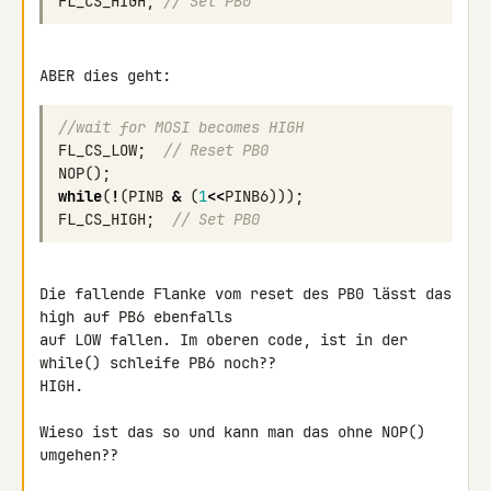
FL_CS_HIGH
;
// Set PB0
//wait for MOSI becomes HIGH
FL_CS_LOW
;
// Reset PB0
NOP
();
while
(
!
(
PINB
&
(
1
<<
PINB6
)));
FL_CS_HIGH
;
// Set PB0
Die fallende Flanke vom reset des PB0 lässt das 
high auf PB6 ebenfalls 

auf LOW fallen. Im oberen code, ist in der 
while() schleife PB6 noch?? 

HIGH.

Wieso ist das so und kann man das ohne NOP() 
umgehen??
