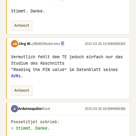
Stimmt. Danke.
Antwort
Jörg W.
(dl8dtl)
Moderator
2015-03-26 15:56
#4068383
JW
Vermutlich fehlt dem TE jedoch einfach nur das 
Studium des Abschnitts

“Reading the PIN value” im Datenblatt seines 
AVR
s.
Antwort
Arduinoquäler
Gast
2015-03-26 16:00
#4068386
A
Possetitjel schrieb:
> Stimmt. Danke.