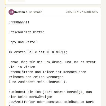
Karsten K.
(karsten42)
2015-03-26 22:12
#4068865
KK
OhhhOhhhh!!

Entschuldigt bitte:

Copy und Paste!

Im ersten Falle ist KEIN NOP();

Danke Jörg für die Erklärung. Und Ja! es steht 
viel in vielen 

Datenblättern und leider ist manches eben 
zwischen den Zeilen verborgen 

( so zumindest mein Eindruck ).

Zumindest bin ich jetzt schwer beruhigt, das 
hier keine merkwürdigen 

Laufzeitfehler oder sonstwas ominöses am Werk 