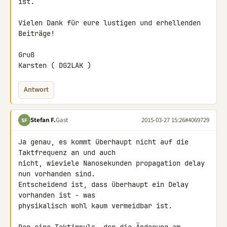
ist.

Vielen Dank für eure lustigen und erhellenden 
Beiträge!

Gruß

Karsten ( DG2LAK )
Antwort
Stefan F.
Gast
2015-03-27 15:26
#4069729
SF
Ja genau, es kommt überhaupt nicht auf die 
Taktfrequenz an und auch 

nicht, wieviele Nanosekunden propagation delay 
nun vorhanden sind. 

Entscheidend ist, dass überhaupt ein Delay 
vorhanden ist - was 

physikalisch wohl kaum vermeidbar ist.
