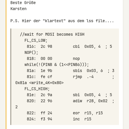
Beste Grüße

Karsten

P.S. Hier der "klartext" aus dem lss file....
     81c:  fe cf         rjmp  .-4        ; 
     820:  22 96         adiw  r28, 0x02  ; 