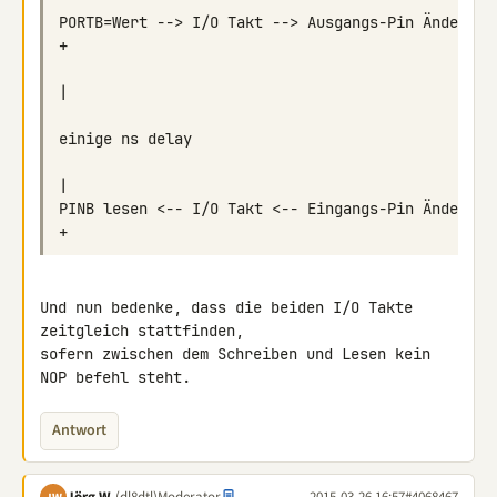
PORTB=Wert --> I/O Takt --> Ausgangs-Pin Ändert s
PINB lesen <-- I/O Takt <-- Eingangs-Pin Ändert s
Und nun bedenke, dass die beiden I/O Takte 
zeitgleich stattfinden, 

sofern zwischen dem Schreiben und Lesen kein 
NOP befehl steht.
Antwort
Jörg W.
(dl8dtl)
Moderator
2015-03-26 16:57
#4068467