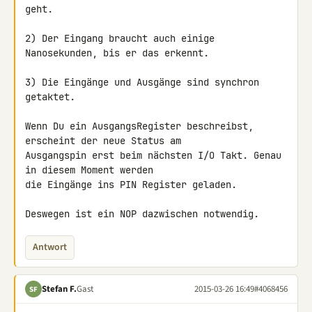
geht.

2) Der Eingang braucht auch einige 
Nanosekunden, bis er das erkennt.

3) Die Eingänge und Ausgänge sind synchron 
getaktet.

Wenn Du ein AusgangsRegister beschreibst, 
erscheint der neue Status am 

Ausgangspin erst beim nächsten I/O Takt. Genau 
in diesem Moment werden 

die Eingänge ins PIN Register geladen.

Deswegen ist ein NOP dazwischen notwendig.
Antwort
Stefan F.
Gast
2015-03-26 16:49
#4068456
SF