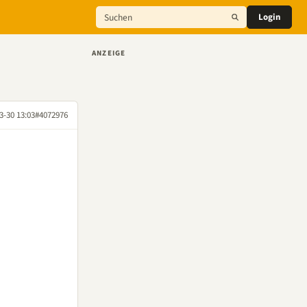
Login
ANZEIGE
3-30 13:03
#4072976