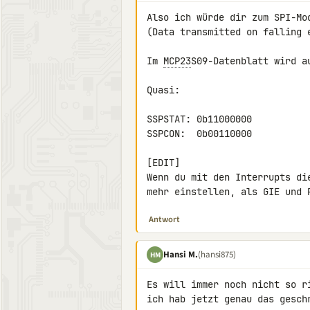
Also ich würde dir zum SPI-Mod
(Data transmitted on falling 
Im 
MCP23
S09-Datenblatt wird a
Quasi:

SSPSTAT: 0b11000000

SSPCON:  0b00110000

[EDIT]

Wenn du mit den Interrupts di
mehr einstellen, als GIE und 
Antwort
Hansi M.
(hansi875)
HM
Es will immer noch nicht so ri
ich hab jetzt genau das geschr