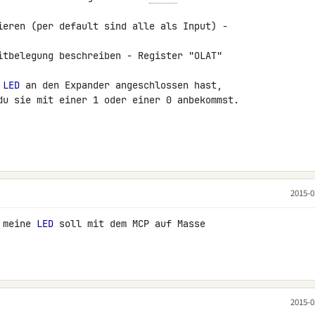
ieren (per default sind alle als Input) - 

itbelegung beschreiben - Register "OLAT"

 
LED
 an den Expander angeschlossen hast, 

du sie mit einer 1 oder einer 0 anbekommst.

2015-0
 meine 
LED
 soll mit dem MCP auf Masse 

2015-0