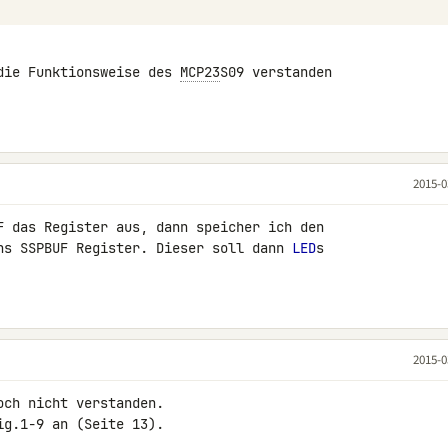
die Funktionsweise des 
MCP23
S09 verstanden 

2015-0
F das Register aus, dann speicher ich den 

ns SSPBUF Register. Dieser soll dann 
LED
s 

2015-0
och nicht verstanden.

g.1-9 an (Seite 13).
