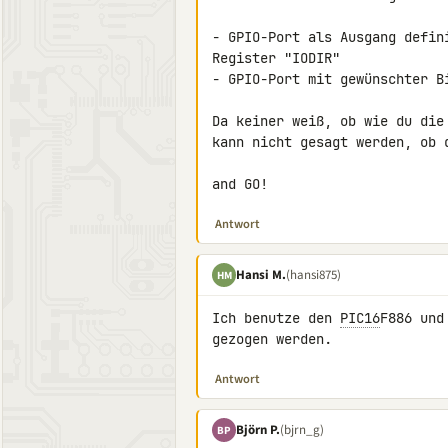
- GPIO-Port als Ausgang defin
Register "IODIR"

- GPIO-Port mit gewünschter B
Da keiner weiß, ob wie du die
kann nicht gesagt werden, ob 
and GO!
Antwort
Hansi M.
(hansi875)
HM
Ich benutze den 
PIC16
F886 und
gezogen werden.
Antwort
Björn P.
(bjrn_g)
BP