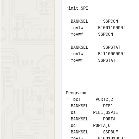
;init_SPI

  BANKSEL      SSPCON

  movlw      B'00110000'

  movwf      SSPCON

  BANKSEL      SSPSTAT

  movlw      B'11000000'

  movwf      SSPSTAT

Programm

;  bcf      PORTC,2

  BANKSEL      PIE1

  bsf      PIE1,SSPIE

  BANKSEL      PORTA

  bcf      PORTA,0

  BANKSEL      SSPBUF

  movlw      B'00101000'
