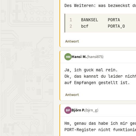
1
2
Antwort
Hansi M.
(hansi875)
HM
Ja, ich guck mal rein.

Ok, das kannst du leider nich
auf Empfangen gestellt ist.
Antwort
Björn P.
(bjrn_g)
BP
Hm, genau das habe ich mir ge
PORT-Register nicht funktionie