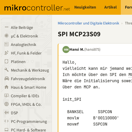
Neuigkeiten
Artikel
Fo
Mikrocontroller und Digitale Elektronik
›
Thr
Alle Beiträge
SPI MCP23S09
µC & Elektronik
Analogtechnik
Hansi M.
(hansi875)
HM
HF, Funk & Felder
Platinen
Hallo,

vielleicht kann mir jemand wei
Mechanik & Werkzeug
Ich möchte über den SPI den 
M
Fahrzeugelektronik
Wäre die Initialisierung sowe
über den MCP an.

Haus & Smart Home
Compiler & IDEs
init_SPI

FPGA, VHDL & Co.
  BANKSEL      SSPCON

DSP
  movlw      B'00110000'

PC-Programmierung
  movwf      SSPCON

PC Hard- & Software