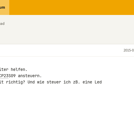
rum
ead
2015-0
ter helfen.

CP23
S09 ansteuern.

it richtig? Und wie steuer ich zB. eine Led 
