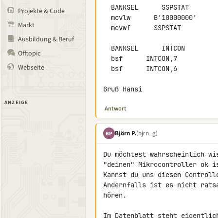
  BANKSEL      SSPSTAT

Projekte & Code
  movlw      B'10000000'

Markt
  movwf      SSPSTAT

Ausbildung & Beruf
  BANKSEL      INTCON

Offtopic
  bsf      INTCON,7

Webseite
  bsf      INTCON,6

Gruß Hansi
ANZEIGE
Antwort
Björn P.
(bjrn_g)
BP
Du möchtest wahrscheinlich wi
"deinen" Mikrocontroller ok is
Kannst du uns diesen Controlle
Andernfalls ist es nicht rats
hören.

Im Datenblatt steht eigentlic