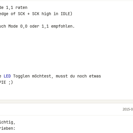
e 1,1 raten

edge of SCK + SCK high in IDLE)

uch Mode 0,0 oder 1,1 empfohlen.

e 
LED
 Togglen möchtest, musst du noch etwas 

PIE ;)
2015-0
chtig,

ieben:
