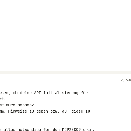
2015-0
ssen, ob deine SPI-Initialisierung für 

t.

r auch nennen?

am, Hinweise zu geben bzw. auf diese zu 

h alles notwendige für den 
MCP23
S09 drin.
