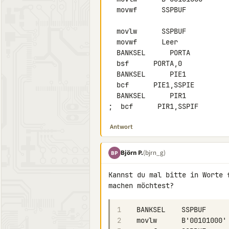
  movwf      SSPBUF

  movlw      SSPBUF

  movwf      Leer

  BANKSEL      PORTA

  bsf      PORTA,0

  BANKSEL      PIE1

  bcf      PIE1,SSPIE

  BANKSEL      PIR1

;  bcf      PIR1,SSPIF
Antwort
Björn P.
(bjrn_g)
BP
Kannst du mal bitte in Worte 
1
2