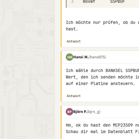
3
Ich möchte nur prüfen, ob du 
hast.
Antwort
Hansi M.
(hansi875)
HM
Ich wähle durch BANKSEL SSPBU
Wert, den ich senden möchte i
auf einer Platine ansteuern.
Antwort
Björn P.
(bjrn_g)
BP
Hm, ok du hast den 
MCP23
S09 n
Schau dir mal im Datenblatt Fi