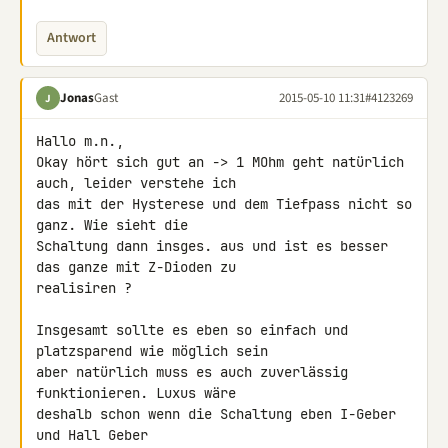
Antwort
Jonas
Gast
2015-05-10 11:31
#4123269
J
Hallo m.n.,

Okay hört sich gut an -> 1 MOhm geht natürlich 
auch, leider verstehe ich 

das mit der Hysterese und dem Tiefpass nicht so 
ganz. Wie sieht die 

Schaltung dann insges. aus und ist es besser 
das ganze mit Z-Dioden zu 

realisiren ?

Insgesamt sollte es eben so einfach und 
platzsparend wie möglich sein 

aber natürlich muss es auch zuverlässig 
funktionieren. Luxus wäre 

deshalb schon wenn die Schaltung eben I-Geber 
und Hall Geber 
