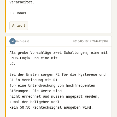
verarbeitet.

LG Jonas
Antwort
m.n.
Gast
2015-05-10 12:24
#4123346
M
Als grobe Vorschläge zwei Schaltungen; eine mit 
CMOS-Logik und eine mit 

µC.

Bei der Ersten sorgen R2 für die Hysterese und 
C1 in Verbindung mit R1 

für eine Unterdrückung von hochfrequenten 
Störungen. Die Werte sind 

nicht errechnet und müssen angepaßt werden, 
zumal der Hallgeber wohl 

kein 50:50 Rechtecksignal ausgeben wird.
