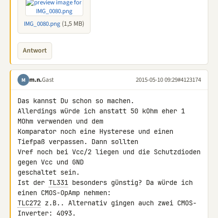
(1,5 MB)
IMG_0080.png
Antwort
m.n.
Gast
2015-05-10 09:29
#4123174
M
Das kannst Du schon so machen.

Allerdings würde ich anstatt 50 kOhm eher 1 
MOhm verwenden und dem 

Komparator noch eine Hysterese und einen 
Tiefpaß verpassen. Dann sollten 

Vref noch bei Vcc/2 liegen und die Schutzdioden 
gegen Vcc und GND 

geschaltet sein.

Ist der 
TL331
 besonders günstig? Da würde ich 
TLC272
 z.B.. Alternativ gingen auch zwei CMOS-
Inverter: 4093.