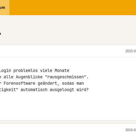
rum
?
2015-0
ogin problemlos viele Monate

h alle Augenblicke "rausgeschmissen".

r Forensoftware geändert, sodas man

tigkeit" automatisch ausgeloogt wird?

2015-0