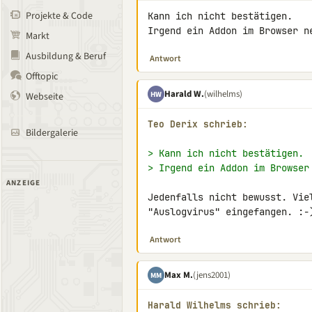
Projekte & Code
Kann ich nicht bestätigen.

Irgend ein Addon im Browser n
Markt
Ausbildung & Beruf
Antwort
Offtopic
Harald W.
(wilhelms)
HW
Webseite
Teo Derix schrieb:
Bildergalerie
> Kann ich nicht bestätigen.
> Irgend ein Addon im Browser
ANZEIGE
Jedenfalls nicht bewusst. Viel
"Auslogvirus" eingefangen. :-
Antwort
Max M.
(jens2001)
MM
Harald Wilhelms schrieb: