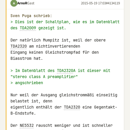
ArnoR
Gast
2015-05-19 17:03
#4134119
A
Sven Puga schrieb:
> Dies ist der Schaltplan, wie es im Datenblatt 
des 
TDA2009
 gezeigt ist.
Der natürlich Mumpitz ist, weil der obere 
TDA2320
 am nichtinvertierenden 

Eingang keinen Gleichstrompfad für den 
Biasstrom hat.

> Im Datenblatt des 
TDA2320
A ist dieser mit 
"stereo class A preamplifier"
> angschrieben
Nur weil der Ausgang gleichstrommäßi einseitig 
belastet ist, denn 

eigentlich enthält der 
TDA2320
 eine Gegentakt-
B-Endstufe.

Der 
NE5532
 rauscht weniger und ist schneller 