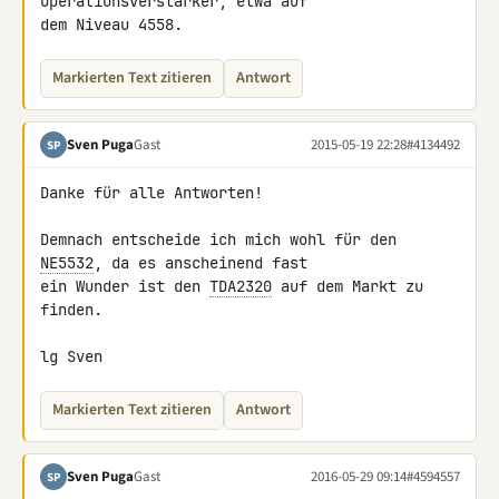
Operationsverstärker, etwa auf 

dem Niveau 4558.
Markierten Text zitieren
Antwort
Sven Puga
Gast
2015-05-19 22:28
#4134492
SP
Danke für alle Antworten!

Demnach entscheide ich mich wohl für den 
NE5532
, da es anscheinend fast 

ein Wunder ist den 
TDA2320
 auf dem Markt zu 
finden.

lg Sven
Markierten Text zitieren
Antwort
Sven Puga
Gast
2016-05-29 09:14
#4594557
SP