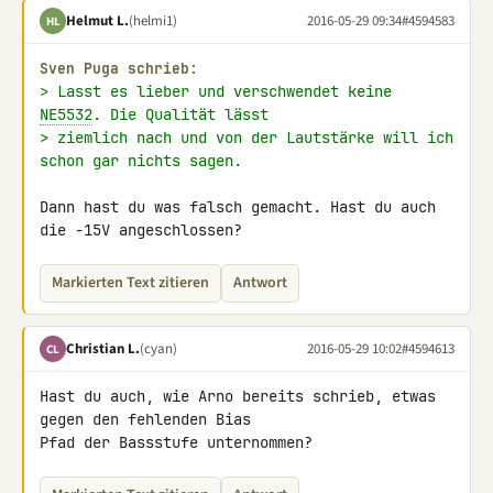
Helmut L.
(helmi1)
2016-05-29 09:34
#4594583
HL
Sven Puga schrieb:
> Lasst es lieber und verschwendet keine 
NE5532
. Die Qualität lässt
> ziemlich nach und von der Lautstärke will ich 
schon gar nichts sagen.
Dann hast du was falsch gemacht. Hast du auch 
die -15V angeschlossen?
Markierten Text zitieren
Antwort
Christian L.
(cyan)
2016-05-29 10:02
#4594613
CL
Hast du auch, wie Arno bereits schrieb, etwas 
gegen den fehlenden Bias 

Pfad der Bassstufe unternommen?