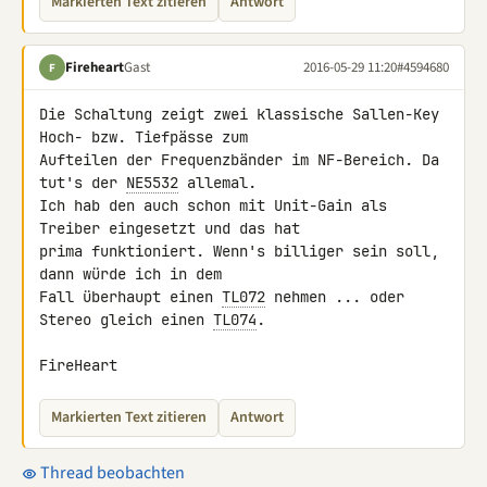
Markierten Text zitieren
Antwort
Fireheart
Gast
2016-05-29 11:20
#4594680
F
Die Schaltung zeigt zwei klassische Sallen-Key 
Hoch- bzw. Tiefpässe zum 

Aufteilen der Frequenzbänder im NF-Bereich. Da 
tut's der 
NE5532
 allemal. 

Ich hab den auch schon mit Unit-Gain als 
Treiber eingesetzt und das hat 

prima funktioniert. Wenn's billiger sein soll, 
dann würde ich in dem 

Fall überhaupt einen 
TL072
 nehmen ... oder 
Stereo gleich einen 
TL074
.

FireHeart
Markierten Text zitieren
Antwort
Thread beobachten