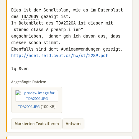
Dies ist der Schaltplan, wie es im Datenblatt 
des 
TDA2009
 gezeigt ist.

Im Datenblatt des 
TDA2320
A ist dieser mit 
"stereo class A preamplifier" 

angschrieben,  daher geh ich davon aus, dass 
dieser schon stimmt. 

http://noel.feld.cvut.cz/hw/st/2289.pdf
lg Sven
Angehängte Dateien:
(100 KB)
TDA2009.JPG
Markierten Text zitieren
Antwort