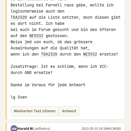
Bestellung bei Farnell raus gebe, wollte ich 
TDA2320
 auf die Liste setzten, doch diesen gibt 
es dort nicht. Ich habe 

bei euch im Forum gesucht und bin des öfteren 
auf den 
NE5532
 gestossen.

Weiss jmd von euch, ob das grössere 
Auswirkungen auf die Qualität hat, 

wenn ich den 
TDA2320
 durch den 
NE5532
 ersetze?

Zusatzfrage: Ist es schlimm, wenn ich VCC- 
durch GND ersetze?

Danke im Voraus für jede Antwort

lg Sven
Markierten Text zitieren
Antwort
Harald W.
(wilhelms)
2015-05-19 16:30
#4134080
HW