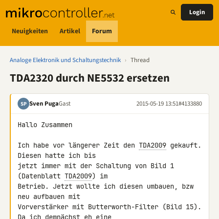
Login
Neuigkeiten
Artikel
Forum
Analoge Elektronik und Schaltungstechnik
›
Thread
TDA2320 durch NE5532 ersetzen
Sven Puga
Gast
2015-05-19 13:51
#4133880
SP
Hallo Zusammen

Ich habe vor längerer Zeit den 
TDA2009
 gekauft. 
Diesen hatte ich bis 

jetzt immer mit der Schaltung von Bild 1 
(Datenblatt 
TDA2009
) im 

Betrieb. Jetzt wollte ich diesen umbauen, bzw 
neu aufbauen mit 

Vorverstärker mit Butterworth-Filter (Bild 15). 
Da ich demnächst eh eine 
