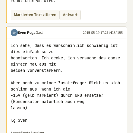
funktionieren wird.
Markierten Text zitieren
Antwort
Sven Puga
Gast
2015-05-19 17:27
#4134155
SP
Ich sehe, dass es warscheinlich schwierig ist 
dies einfach so zu 

beantworten. Ich denke, ich versuche das ganze 
einfach mal aus mit 

beiden Vorverstärkern.

Aber noch zu meiner Zusatzfrage: Wirkt es sich 
schlimm aus, wenn ich die 

-15V (gelb markiert) durch GND ersetze? 
(Kondensator natürlich auch weg 

lassen)

lg Sven