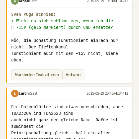
ArnoR
Gast
2015-05-19 19:01
#4134272
A
Sven Puga schrieb:
> Wirkt es sich schlimm aus, wenn ich die
> -15V (gelb markiert) durch GND ersetze?
Nöö, die Schaltung funktioniert einfach nur 
nicht. Der Tieftonkanal 

funktioniert auch mit den -15V nicht, siehe 
oben.
Markierten Text zitieren
Antwort
Lurchi
Gast
2015-05-19 20:45
#4134412
L
Die Datenblätter sind etwas verschieden, aber 
TDA2320
A ind 
TDA2320
 sind 

auch nicht ganz der gleiche Name. Dafür ist 
zumindest die 

Prinzipschaltung gleich - halt ein alter 