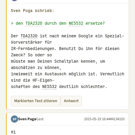
Sven Puga schrieb:
> den 
TDA2320
 durch den 
NE5532
 ersetze?
Der 
TDA2320
 ist nach meinem Google ein Spezial-
Vorverstärker für

IR-Fernbedienungen. Benutzt Du ihn für diesen 
Zweck? So oder so

müsste man Deinen Schaltplan kennen, um 
abschätzen zu können,

inwieweit ein Austausch möglich ist. Vermutlich 
sind die HF-Eigen-

schaften des 
NE5532
 deutlich schlechter.
Markierten Text zitieren
Antwort
Sven Puga
Gast
2015-05-19 16:44
#4134103
SP
Hi
