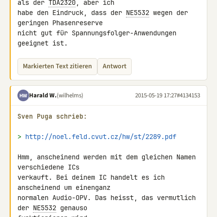
als der 
TDA2320
, aber ich 

habe den Eindruck, dass der 
NE5532
 wegen der 
geringen Phasenreserve 

nicht gut für Spannungsfolger-Anwendungen 
geeignet ist.
Markierten Text zitieren
Antwort
Harald W.
(wilhelms)
2015-05-19 17:27
#4134153
HW
Sven Puga schrieb:
> 
http://noel.feld.cvut.cz/hw/st/2289.pdf
Hmm, anscheinend werden mit dem gleichen Namen 
verschiedene ICs

verkauft. Bei deinem IC handelt es ich 
anscheinend um einenganz

normalen Audio-OPV. Das heisst, das vermutlich 
der 
NE5532
 genauso
