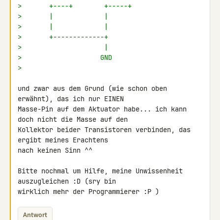
>       +----+        +-----+
>       |             |
>       |             |
>       +-------------+
>                     |
>                    GND
>
und zwar aus dem Grund (wie schon oben 
erwähnt), das ich nur EINEN 

Masse-Pin auf dem Aktuator habe... ich kann 
doch nicht die Masse auf den 

Kollektor beider Transistoren verbinden, das 
ergibt meines Erachtens 

nach keinen Sinn ^^

Bitte nochmal um Hilfe, meine Unwissenheit 
auszugleichen :D (sry bin 

wirklich mehr der Programmierer :P )
Antwort