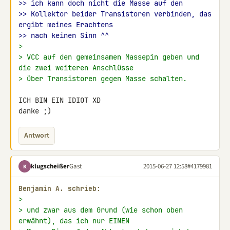
>> ich kann doch nicht die Masse auf den
>> Kollektor beider Transistoren verbinden, das 
ergibt meines Erachtens
>> nach keinen Sinn ^^
>
> VCC auf den gemeinsamen Massepin geben und 
die zwei weiteren Anschlüsse
> über Transistoren gegen Masse schalten.
ICH BIN EIN IDIOT XD

danke ;)
Antwort
klugscheißer
Gast
2015-06-27 12:58
#4179981
K
Benjamin A. schrieb:
>
> und zwar aus dem Grund (wie schon oben 
erwähnt), das ich nur EINEN