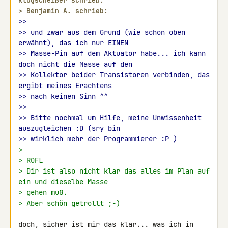
klugscheißer schrieb:
> 
Benjamin A. schrieb:
>>
>> und zwar aus dem Grund (wie schon oben 
erwähnt), das ich nur EINEN
>> Masse-Pin auf dem Aktuator habe... ich kann 
doch nicht die Masse auf den
>> Kollektor beider Transistoren verbinden, das 
ergibt meines Erachtens
>> nach keinen Sinn ^^
>>
>> Bitte nochmal um Hilfe, meine Unwissenheit 
auszugleichen :D (sry bin
>> wirklich mehr der Programmierer :P )
>
> ROFL
> Dir ist also nicht klar das alles im Plan auf 
ein und dieselbe Masse
> gehen muß.
> Aber schön getrollt ;-)
doch, sicher ist mir das klar... was ich in 