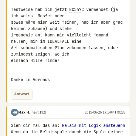
Testweise hab ich jetzt 
BC547
C verwendet (ja 
ich weiss, Mosfet oder 

sowas wäre hier weit feiner, hab ich aber grad 
keinen zuhause) und stehe 

irgendwie an. Kann mir vielleicht jemand 
helfen, mir im IDEALFALL eine 

Art schematischen Plan zukommen lassen, oder 
zumindest zeigen, wo ich 

einfach Hilfe finde?

Danke im Vorraus!
Antwort
Max H.
(hartl192)
2015-06-26 17:14
#4179283
MH
Sieh dir mal das an: 
Relais mit Logik ansteuern
Wenn du die Relaisspule durch die Spule deiner 