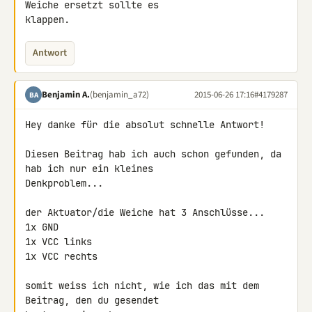
Weiche ersetzt sollte es 

klappen.
Antwort
Benjamin A.
(benjamin_a72)
2015-06-26 17:16
#4179287
BA
Hey danke für die absolut schnelle Antwort!

Diesen Beitrag hab ich auch schon gefunden, da 
hab ich nur ein kleines 

Denkproblem...

der Aktuator/die Weiche hat 3 Anschlüsse...

1x GND

1x VCC links

1x VCC rechts

somit weiss ich nicht, wie ich das mit dem 
Beitrag, den du gesendet 
