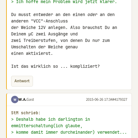
> Ich hoffe mein Problem wird jetzt klarer.
Du musst 
entweder
 an den einen 
oder
 an den 
anderen "VCC"-Anschluss 

der Weiche 12V anlegen. Also brauchst Du an 
Deinem µC zwei Ausgänge und 

zwei Treiberstufen, von denen Du nur zum 
Umschalten der Weiche genau 

einen aktivierst.

Ist das wirklich so ... kompliziert?
Antwort
W.A.
Gast
2015-06-26 17:34
#4179327
W
StM schrieb:
> Deshalb habe ich darlington in 
emmitterschaltung(ich glaube,
> komme damit immer durcheinander) verwendet...