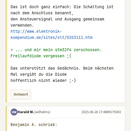
Das ist doch ganz einfach: Die Schaltung ist 
nach dem Anschluss benannt, 

den Ansteuersignal und Ausgang gemeinsam 
http://www.elektronik-
kompendium.de/sites/slt/0203111.htm
> ... und mir mein stm32f4 zerschossen. 
Freilaufdiode vergessen ;(
Das unterstützt das Gedächnis. Beim nächsten 
Mal vergißt du die Diode 

hoffentlich nicht wieder ;-)
Antwort
Harald W.
(wilhelms)
2015-06-26 17:48
#4179343
HW
Benjamin A. schrieb: