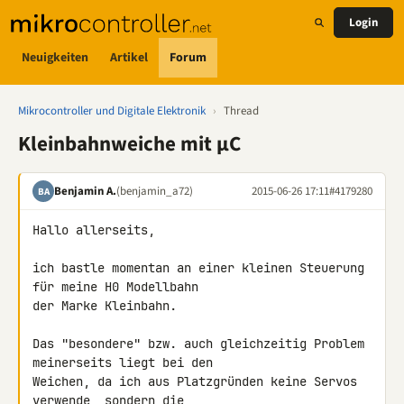
Login
Neuigkeiten
Artikel
Forum
Mikrocontroller und Digitale Elektronik
›
Thread
Kleinbahnweiche mit µC
Benjamin A.
(benjamin_a72)
2015-06-26 17:11
#4179280
BA
Hallo allerseits,

ich bastle momentan an einer kleinen Steuerung 
für meine H0 Modellbahn 

der Marke Kleinbahn.

Das "besondere" bzw. auch gleichzeitig Problem 
meinerseits liegt bei den 

Weichen, da ich aus Platzgründen keine Servos 
verwende, sondern die 
