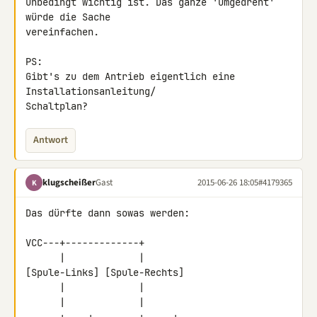
unbedingt wichtig ist. Das ganze 'umgedreht' 
würde die Sache 

vereinfachen.

PS:

Gibt's zu dem Antrieb eigentlich eine 
Installationsanleitung/ 

Schaltplan?
Antwort
klugscheißer
Gast
2015-06-26 18:05
#4179365
K
Das dürfte dann sowas werden:

VCC---+-------------+

      |             |

[Spule-Links] [Spule-Rechts]

      |             |

      |             |
