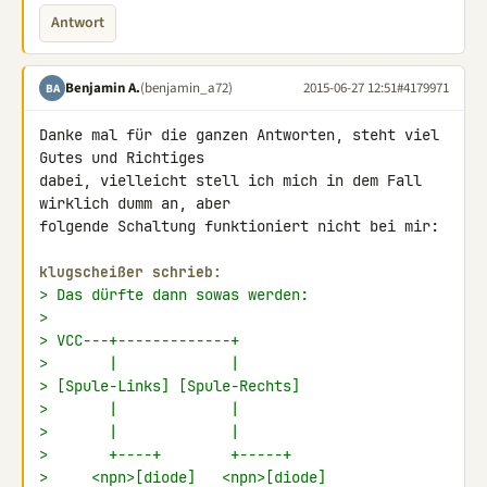
Antwort
Benjamin A.
(benjamin_a72)
2015-06-27 12:51
#4179971
BA
Danke mal für die ganzen Antworten, steht viel 
Gutes und Richtiges 

dabei, vielleicht stell ich mich in dem Fall 
wirklich dumm an, aber 

folgende Schaltung funktioniert nicht bei mir:

klugscheißer schrieb:
> Das dürfte dann sowas werden:
>
> VCC---+-------------+
>       |             |
> [Spule-Links] [Spule-Rechts]
>       |             |
>       |             |
>       +----+        +-----+
>     <npn>[diode]   <npn>[diode]