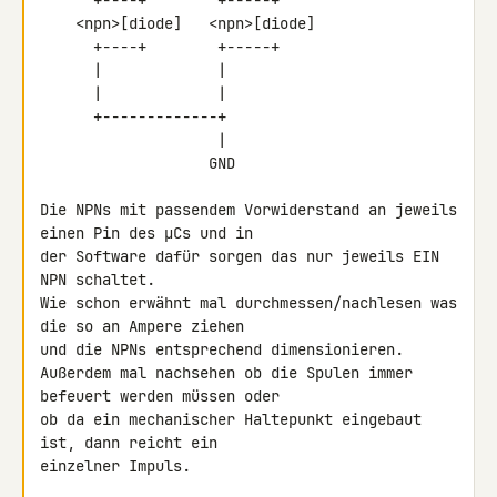
      +----+        +-----+

    <npn>[diode]   <npn>[diode]

      +----+        +-----+

      |             |

      |             |

      +-------------+

                    |

                   GND

Die NPNs mit passendem Vorwiderstand an jeweils 
einen Pin des µCs und in 

der Software dafür sorgen das nur jeweils EIN 
NPN schaltet.

Wie schon erwähnt mal durchmessen/nachlesen was 
die so an Ampere ziehen 

und die NPNs entsprechend dimensionieren.

Außerdem mal nachsehen ob die Spulen immer 
befeuert werden müssen oder 

ob da ein mechanischer Haltepunkt eingebaut 
ist, dann reicht ein 

einzelner Impuls.