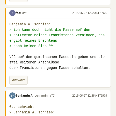
foo
Gast
2015-06-27 12:55
#4179976
F
Benjamin A. schrieb:
> ich kann doch nicht die Masse auf den
> Kollektor beider Transistoren verbinden, das 
ergibt meines Erachtens
> nach keinen Sinn ^^
VCC auf den gemeinsamen Massepin geben und die 
zwei weiteren Anschlüsse 

über Transistoren gegen Masse schalten.
Antwort
Benjamin A.
(benjamin_a72)
2015-06-27 12:56
#4179979
BA
foo schrieb:
> 
Benjamin A. schrieb: