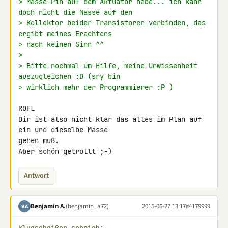
> Masse-Pin auf dem Aktuator habe... ich kann 
doch nicht die Masse auf den
> Kollektor beider Transistoren verbinden, das 
ergibt meines Erachtens
> nach keinen Sinn ^^
>
> Bitte nochmal um Hilfe, meine Unwissenheit 
auszugleichen :D (sry bin
> wirklich mehr der Programmierer :P )
ROFL

Dir ist also nicht klar das alles im Plan auf 
ein und dieselbe Masse 

gehen muß.

Aber schön getrollt ;-)
Antwort
Benjamin A.
(benjamin_a72)
2015-06-27 13:17
#4179999
BA