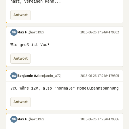
hast, vereinen kann...
Antwort
Max H.
(hartl192)
2015-06-26 17:24
#4179302
MH
Wie groß ist Vcc?
Antwort
Benjamin A.
(benjamin_a72)
2015-06-26 17:24
#4179305
BA
VCC wäre 12V, also "normale" Modellbahnspannung
Antwort
Max H.
(hartl192)
2015-06-26 17:25
#4179306
MH