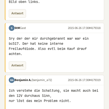
Bild oben links.
Antwort
StM
Gast
2015-06-26 17:30
#4179318
S
Sry der der mir durchgebrannt war war ein 
bc517. Der hat keine interne 

Freilaufdiode. Also evtl beim Kauf drauf 
achten.
Antwort
Benjamin A.
(benjamin_a72)
2015-06-26 17:30
#4179319
BA
Ich verstehe die Schaltung, sie macht auch bei 
den 12V durchaus Sinn, 

nur löst das mein Problem nicht.
