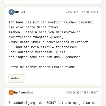
StM
Gast
2015-06-26 17:28
#4179313
S
Ich habe das mit den märklin weichen gemacht, 
die eine ganze Menge Strom 

ziehen. Deshalb habe ich darlington in 
emmitterschaltung(ich glaube, 

komme damit immer durcheinander) verwendet...

... und mir mein stm32f4 zerschossen. 
Freilaufdiode vergessen ;( als 

darlington habe ich den Bd679 genommen.

Hoffe du machst diesen Fehler nicht...
Antwort
hp-freund
Gast
2015-06-26 17:29
#4179317
H
Entschuldigung, der 
BC547
 ist ein npn, also das 