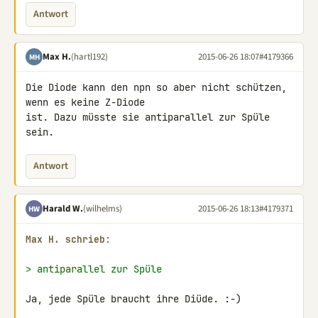
Antwort
Max H.
(hartl192)
2015-06-26 18:07
#4179366
MH
Die Diode kann den npn so aber nicht schützen, 
wenn es keine Z-Diode 

ist. Dazu müsste sie antiparallel zur Spüle 
sein.
Antwort
Harald W.
(wilhelms)
2015-06-26 18:13
#4179371
HW
Max H. schrieb:
> antiparallel zur Spüle
Ja, jede Spüle braucht ihre Diüde. :-)