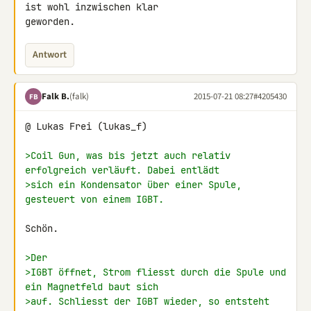
ist wohl inzwischen klar 

geworden.
Antwort
Falk B.
(falk)
2015-07-21 08:27
#4205430
FB
@ Lukas Frei (lukas_f)

>Coil Gun, was bis jetzt auch relativ 
erfolgreich verläuft. Dabei entlädt
>sich ein Kondensator über einer Spule, 
gesteuert von einem IGBT.
Schön.

>Der
>IGBT öffnet, Strom fliesst durch die Spule und 
ein Magnetfeld baut sich
>auf. Schliesst der IGBT wieder, so entsteht 