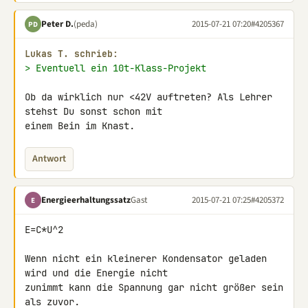
Peter D.
(peda)
2015-07-21 07:20
#4205367
PD
Lukas T. schrieb:
> Eventuell ein 10t-Klass-Projekt
Ob da wirklich nur <42V auftreten? Als Lehrer 
stehst Du sonst schon mit 

einem Bein im Knast.
Antwort
Energieerhaltungssatz
Gast
2015-07-21 07:25
#4205372
E
E=C*U^2

Wenn nicht ein kleinerer Kondensator geladen 
wird und die Energie nicht 

zunimmt kann die Spannung gar nicht größer sein 
als zuvor.