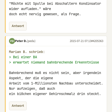
"Möchte mit Spulle bei Abschaltern Kondinsator 
wider aufladen." wäre 

doch echt nervig gewesen, als Frage.
Antwort
Peter D.
(peda)
2015-07-21 07:13
#4205363
PD
Marian B. schrieb:
> Bei einer BA
> erwartet niemand bahnbrechende Erkenntnisse
Bahnbrechend muß es nicht sein, aber irgendein 
Aspekt, der die eigene 

Arbeit vom 1-Millionsten Nachbau unterscheidet. 
Nur aufzeigen, daß auch 

ein bißchen eigener Gehirnschmalz drin steckt.
Antwort