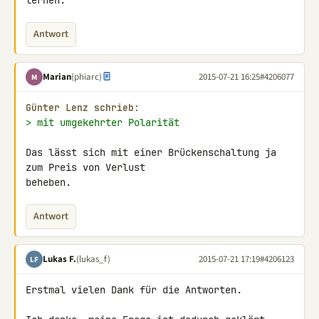
lernen.
Antwort
Marian
(phiarc)
2015-07-21 16:25
#4206077
M
Günter Lenz schrieb:
> mit umgekehrter Polarität
Das lässt sich mit einer Brückenschaltung ja 
zum Preis von Verlust 

beheben.
Antwort
Lukas F.
(lukas_f)
2015-07-21 17:19
#4206123
LF
Erstmal vielen Dank für die Antworten.
