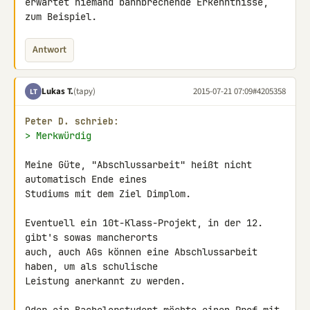
erwartet niemand bahnbrechende Erkenntnisse, 
zum Beispiel.
Antwort
Lukas T.
(tapy)
2015-07-21 07:09
#4205358
LT
Peter D. schrieb:
> Merkwürdig
Meine Güte, "Abschlussarbeit" heißt nicht 
automatisch Ende eines 

Studiums mit dem Ziel Dimplom.

Eventuell ein 10t-Klass-Projekt, in der 12. 
gibt's sowas mancherorts 

auch, auch AGs können eine Abschlussarbeit 
haben, um als schulische 

Leistung anerkannt zu werden.
