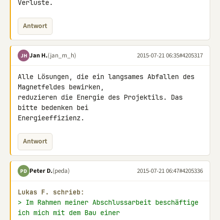
Verluste.
Antwort
Jan H.
(jan_m_h)
2015-07-21 06:35
#4205317
JH
Alle Lösungen, die ein langsames Abfallen des 
Magnetfeldes bewirken, 

reduzieren die Energie des Projektils. Das 
bitte bedenken bei 

Energieeffizienz.
Antwort
Peter D.
(peda)
2015-07-21 06:47
#4205336
PD
Lukas F. schrieb:
> Im Rahmen meiner Abschlussarbeit beschäftige 
ich mich mit dem Bau einer