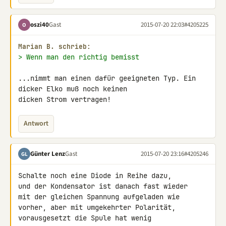
oszi40
Gast
2015-07-20 22:03
#4205225
O
Marian B. schrieb:
> Wenn man den richtig bemisst
...nimmt man einen dafür geeigneten Typ. Ein 
dicker Elko muß noch keinen 

dicken Strom vertragen!
Antwort
Günter Lenz
Gast
2015-07-20 23:16
#4205246
GL
Schalte noch eine Diode in Reihe dazu,

und der Kondensator ist danach fast wieder

mit der gleichen Spannung aufgeladen wie

vorher, aber mit umgekehrter Polarität,

vorausgesetzt die Spule hat wenig
