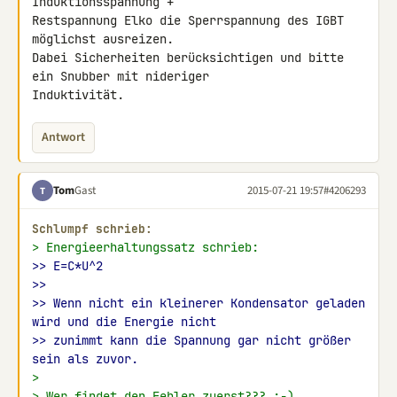
Induktionsspannung + 

Restspannung Elko die Sperrspannung des IGBT 
möglichst ausreizen.

Dabei Sicherheiten berücksichtigen und bitte 
ein Snubber mit nideriger 

Induktivität.
Antwort
Tom
Gast
2015-07-21 19:57
#4206293
T
Schlumpf schrieb:
> Energieerhaltungssatz schrieb:
>> E=C*U^2
>>
>> Wenn nicht ein kleinerer Kondensator geladen 
wird und die Energie nicht
>> zunimmt kann die Spannung gar nicht größer 
sein als zuvor.
>
> Wer findet den Fehler zuerst??? :-)