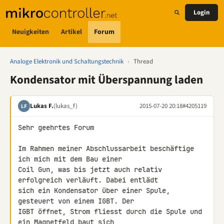
Login
Neuigkeiten
Artikel
Forum
Analoge Elektronik und Schaltungstechnik
›
Thread
Kondensator mit Überspannung laden
Lukas F.
(lukas_f)
2015-07-20 20:18
#4205119
LF
Sehr geehrtes Forum

Im Rahmen meiner Abschlussarbeit beschäftige 
ich mich mit dem Bau einer 

Coil Gun, was bis jetzt auch relativ 
erfolgreich verläuft. Dabei entlädt 

sich ein Kondensator über einer Spule, 
gesteuert von einem IGBT. Der 

IGBT öffnet, Strom fliesst durch die Spule und 
ein Magnetfeld baut sich 
