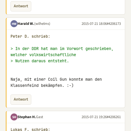
Antwort
Harald W.
(wilhelms)
2015-07-21 18:06
#4206173
HW
Peter D. schrieb:
> In der DDR hat man im Vorwort geschrieben, 
welcher volkswirtschaftliche
> Nutzen daraus entsteht.
Naja, mit einer Coil Gun konnte man den 
Klassenfeind bekämpfen. :-)
Antwort
Stephan H.
Gast
2015-07-21 19:26
#4206261
SH
Lukas F. schrieb: