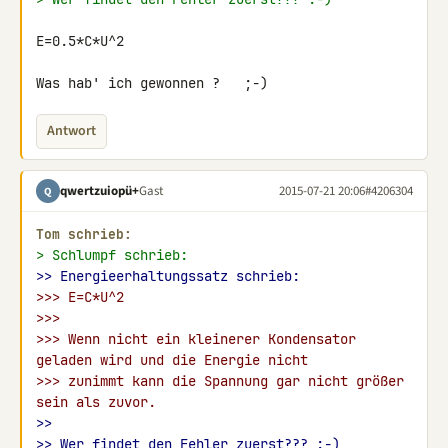
E=0.5*C*U^2

Was hab' ich gewonnen ?   ;-)
Antwort
qwertzuiopü+
Gast
2015-07-21 20:06
#4206304
Q
Tom schrieb:
> Schlumpf schrieb:
>> Energieerhaltungssatz schrieb:
>>> E=C*U^2
>>>
>>> Wenn nicht ein kleinerer Kondensator 
geladen wird und die Energie nicht
>>> zunimmt kann die Spannung gar nicht größer 
sein als zuvor.
>>
>> Wer findet den Fehler zuerst??? :-)