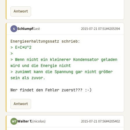
Antwort
Schlumpf
Gast
2015-07-21 07:51
#4205394
S
Energieerhaltungssatz schrieb:
> E=C*U^2
>
> Wenn nicht ein kleinerer Kondensator geladen 
wird und die Energie nicht
> zunimmt kann die Spannung gar nicht größer 
sein als zuvor.
Wer findet den Fehler zuerst??? :-)
Antwort
Walter T.
(nicolas)
2015-07-21 07:56
#4205402
WT