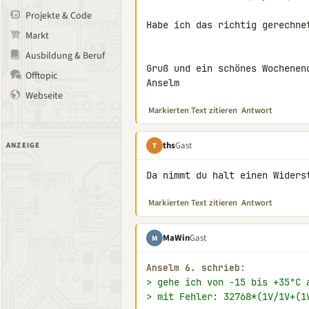
Projekte & Code
Habe ich das richtig gerechne
Markt
Ausbildung & Beruf
Gruß und ein schönes Wochenend
Offtopic
Anselm
Webseite
Markierten Text zitieren
Antwort
ths
Gast
ANZEIGE
T
Da nimmt du halt einen Widers
Markierten Text zitieren
Antwort
MaWin
Gast
M
Anselm 6. schrieb:
> gehe ich von -15 bis +35°C 
> mit Fehler: 32768*(1V/1V+(1