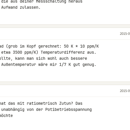
 die aus deiner Messschaltung heraus 

 Aufwand zulassen.
2015-0
ad (grob im Kopf gerechnet: 50 K * 10 ppm/K 

 etwa 3500 ppm/K) Temperaturdifferenz aus. 

ollte, kann man sich wohl auch bessere 

 Außentemperatur wäre mir 1/7 K gut genug.
2015-0
hat das mit ratiometrisch Zutun? Das 

 unabhängig von der Potibetriebsspannung 

möchte