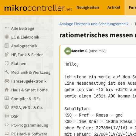
Neuigkeiten
Artikel
Fo
Analoge Elektronik und Schaltungstechnik
›
Alle Beiträge
ratiometrisches messen 
µC & Elektronik
Analogtechnik
Anselm 6.
(anselm68)
A6
HF, Funk & Felder
Platinen
Hallo,

Mechanik & Werkzeug
ich stehe ein wenig auf dem Sc
Fahrzeugelektronik
Eine Messchaltung ist den Auss
gehe ich von -15 bis +35°C au
Haus & Smart Home
sowie einen 16Bit ADC komme i
Compiler & IDEs
FPGA, VHDL & Co.
Schaltplan:

KSQ - Rref - Rmess - gnd

DSP
KSQ = 1mA Rref = 1kOhm Rmess 
PC-Programmierung
ohne Fehler: 32768*(1V/1V) = 3
PC Hard- & Software
mit Fehler: 32768*(1V/1V+(1Vx