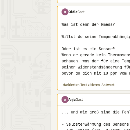
Oldie
Gast
O
Was ist denn der Rmess?

Willst du seine Temperabhängi
Oder ist es ein Sensor?

Wenn er gerade kein Thermosens
schauen, was der für eine Temp
seiner Widerstandsänderung fü
bevor du dich mit 10 ppm vom 
Markierten Text zitieren
Antwort
Anja
Gast
A
... und wie groß sind die Fehl
- Selbsterwärmung des Sensors 