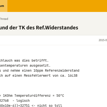
rum
Thread
und der TK des Ref.Widerstandes
2015-0
hlauch was dies betrifft.

entemperaturen ausgesetzt.

s und nehme einen 10ppm Referenzwiderstand 

ch auf einen Messfehlerwert von ca. 16LSB

= 1KOhm Temperaturdifferenz = 50°C

2768  - logisch

50x10e-6))=32751 <- nicht so toll
