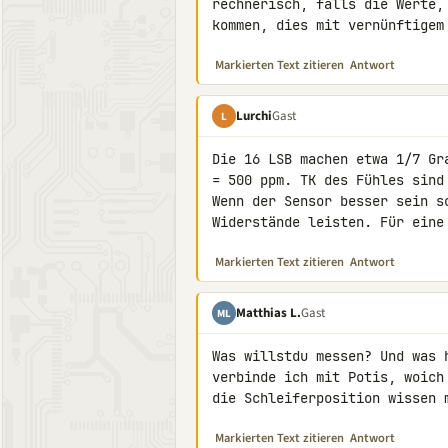
rechnerisch, falls die Werte,
kommen, dies mit vernünftigem
Markierten Text zitieren
Antwort
Lurchi
Gast
L
Die 16 LSB machen etwa 1/7 Gr
= 500 ppm. TK des Fühles sind
Wenn der Sensor besser sein s
Widerstände leisten. Für eine
Markierten Text zitieren
Antwort
Matthias L.
Gast
ML
Was willstdu messen? Und was 
verbinde ich mit Potis, woich
die Schleiferposition wissen 
Markierten Text zitieren
Antwort