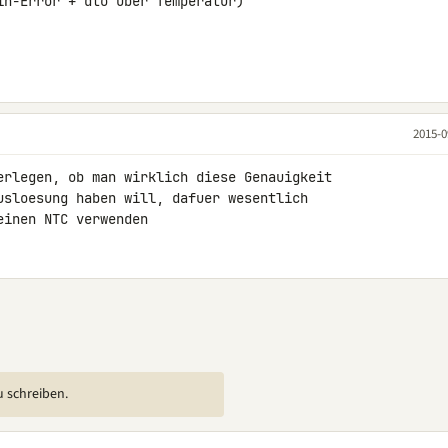
in-Error + dto über Temperatur)

2015-0
erlegen, ob man wirklich diese Genauigkeit 

usloesung haben will, dafuer wesentlich 

einen NTC verwenden
u schreiben.