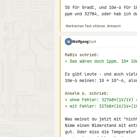
50 für GradC, und 10e-6 für 1
ppm und 32784, oder hab ich d
Markierten Text zitieren
Antwort
Wolfgang
Gast
W
MaWin schrieb:
> Das wären doch 1ppm. 10* 10
Es gibt Leute - und auch viel
10e-6 meinen: 10 * 10^-6, also
Anselm 6. schrieb:
> ohne Fehler: 32768*(1V/1V) 
> mit Fehler: 32768*(1V/1V+(1
Was meinst du jetzt mit "nich
Nimm einen Widerstand mit ent
gut. Oder miss die Temperatur