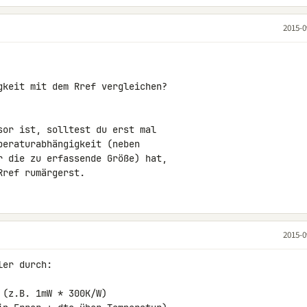
2015-0
gkeit mit dem Rref vergleichen?

or ist, solltest du erst mal

eraturabhängigkeit (neben

r die zu erfassende Größe) hat,

Rref rumärgerst.
2015-0
er durch:

(z.B. 1mW * 300K/W)
