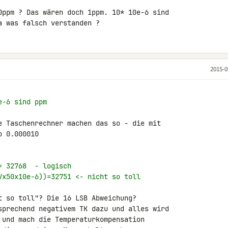
0ppm ? Das wären doch 1ppm. 10* 10e-6 sind 

a was falsch verstanden ?
2015-0
e-6 sind ppm
e Taschenrechner machen das so - die mit 

 0.000010

= 32768  - logisch
Vx50x10e-6))=32751 <- nicht so toll
t so toll"? Die 16 LSB Abweichung?

sprechend negativem TK dazu und alles wird 

 und mach die Temperaturkompensation 
