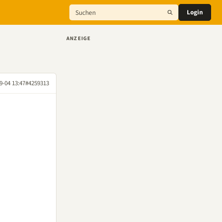
Login
ANZEIGE
9-04 13:47
#4259313