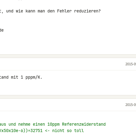
t, und wie kann man den Fehler reduzieren?

e

2015-0
tand mit 1 pppm/K.
2015-0
aus und nehme einen 10ppm Referenzwiderstand
Vx50x10e-6))=32751 <- nicht so toll