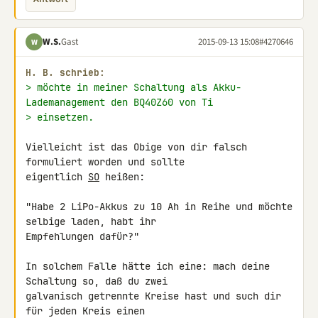
W.S.
Gast
2015-09-13 15:08
#4270646
W
H. B. schrieb:
> möchte in meiner Schaltung als Akku-
Lademanagement den BQ40Z60 von Ti
> einsetzen.
Vielleicht ist das Obige von dir falsch 
formuliert worden und sollte 

eigentlich 
SO
 heißen:

"Habe 2 LiPo-Akkus zu 10 Ah in Reihe und möchte 
selbige laden, habt ihr 

Empfehlungen dafür?"

In solchem Falle hätte ich eine: mach deine 
Schaltung so, daß du zwei 

galvanisch getrennte Kreise hast und such dir 
für jeden Kreis einen 
