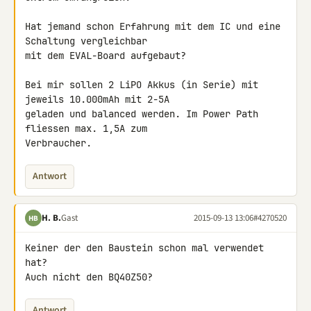
Hat jemand schon Erfahrung mit dem IC und eine 
Schaltung vergleichbar 

mit dem EVAL-Board aufgebaut?

Bei mir sollen 2 LiPO Akkus (in Serie) mit 
jeweils 10.000mAh mit 2-5A 

geladen und balanced werden. Im Power Path 
fliessen max. 1,5A zum 

Verbraucher.
Antwort
H. B.
Gast
2015-09-13 13:06
#4270520
HB
Keiner der den Baustein schon mal verwendet 
hat?

Auch nicht den BQ40Z50?
Antwort