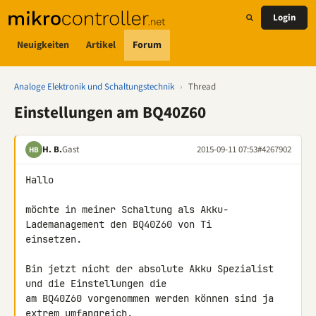
Login
Neuigkeiten
Artikel
Forum
Analoge Elektronik und Schaltungstechnik
›
Thread
Einstellungen am BQ40Z60
H. B.
Gast
2015-09-11 07:53
#4267902
HB
Hallo

möchte in meiner Schaltung als Akku-
Lademanagement den BQ40Z60 von Ti 

einsetzen.

Bin jetzt nicht der absolute Akku Spezialist 
und die Einstellungen die 

am BQ40Z60 vorgenommen werden können sind ja 
extrem umfangreich.
