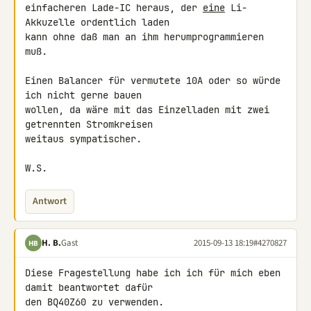
einfacheren Lade-IC heraus, der 
eine
 Li-
Akkuzelle ordentlich laden 

kann ohne daß man an ihm herumprogrammieren 
muß.

Einen Balancer für vermutete 10A oder so würde 
ich nicht gerne bauen 

wollen, da wäre mit das Einzelladen mit zwei 
getrennten Stromkreisen 

weitaus sympatischer.

W.S.
Antwort
H. B.
Gast
2015-09-13 18:19
#4270827
HB
Diese Fragestellung habe ich ich für mich eben 
damit beantwortet dafür 

den BQ40Z60 zu verwenden.
