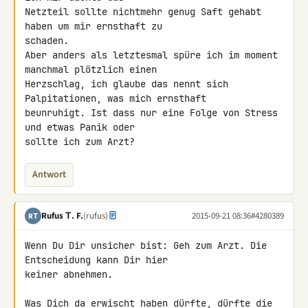
Netzteil sollte nichtmehr genug Saft gehabt 
haben um mir ernsthaft zu 

schaden.

Aber anders als letztesmal spüre ich im moment 
manchmal plötzlich einen 

Herzschlag, ich glaube das nennt sich 
Palpitationen, was mich ernsthaft 

beunruhigt. Ist dass nur eine Folge von Stress 
und etwas Panik oder 

sollte ich zum Arzt?
Antwort
Rufus Τ. F.
(rufus)
2015-09-21 08:36
#4280389
RΤ
Wenn Du Dir unsicher bist: Geh zum Arzt. Die 
Entscheidung kann Dir hier 

keiner abnehmen.

Was Dich da erwischt haben dürfte, dürfte die 