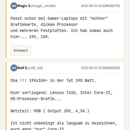
Magic S.
(magic_smoke)
2015-09-22 16:23
#4282759
MS
Passt schon bei Gamer-Laptops mit "echter" 
Grafikkarte, dickem Prozessor 

und mehreren Festplatten. Ich hab sowas auch 
hier... 19V, 10A.
Antwort
Rolf S.
(rolf_s16)
2015-09-22 16:59
#4282819
RS
Oha !!! 19Vx10A= in der Tat 190 Watt.

Hier vorliegend: Lenovo T410, Intel Core-I5, 
HD-Prozessor-Grafik...

Netzteil: 90W ( Output 20V, 4,5A )

Ist nicht unbedingt als langsam zu bezeichnen, 
auch wenn "nur" Core-I5 
