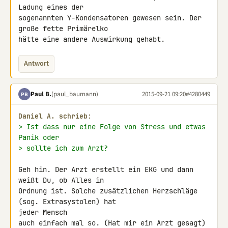
Ladung eines der 

sogenannten Y-Kondensatoren gewesen sein. Der 
große fette Primärelko 

hätte eine andere Auswirkung gehabt.
Antwort
Paul B.
(paul_baumann)
2015-09-21 09:20
#4280449
PB
Daniel A. schrieb:
> Ist dass nur eine Folge von Stress und etwas 
Panik oder
> sollte ich zum Arzt?
Geh hin. Der Arzt erstellt ein EKG und dann 
weißt Du, ob Alles in 

Ordnung ist. Solche zusätzlichen Herzschläge 
(sog. Extrasystolen) hat 

jeder Mensch

auch einfach mal so. (Hat mir ein Arzt gesagt)
