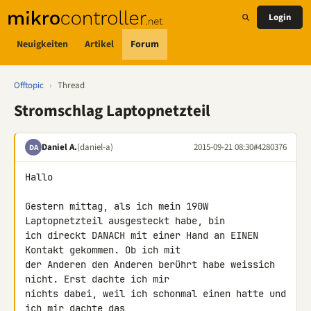
Login
Neuigkeiten
Artikel
Forum
Offtopic
›
Thread
Stromschlag Laptopnetzteil
Daniel A.
(daniel-a)
2015-09-21 08:30
#4280376
DA
Hallo

Gestern mittag, als ich mein 190W 
Laptopnetzteil ausgesteckt habe, bin 

ich direckt DANACH mit einer Hand an EINEN 
Kontakt gekommen. Ob ich mit 

der Anderen den Anderen berührt habe weissich 
nicht. Erst dachte ich mir 

nichts dabei, weil ich schonmal einen hatte und 
ich mir dachte das 
