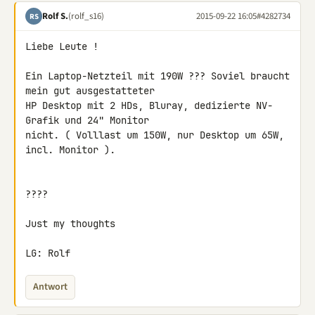
Rolf S.
(rolf_s16)
2015-09-22 16:05
#4282734
RS
Liebe Leute !

Ein Laptop-Netzteil mit 190W ??? Soviel braucht 
mein gut ausgestatteter 

HP Desktop mit 2 HDs, Bluray, dedizierte NV-
Grafik und 24" Monitor 

nicht. ( Volllast um 150W, nur Desktop um 65W, 
incl. Monitor ).

????

Just my thoughts

LG: Rolf
Antwort