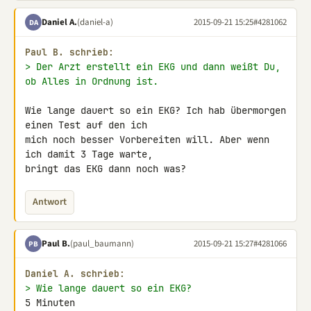
Daniel A.
(daniel-a)
2015-09-21 15:25
#4281062
DA
Paul B. schrieb:
> Der Arzt erstellt ein EKG und dann weißt Du, 
ob Alles in Ordnung ist.
Wie lange dauert so ein EKG? Ich hab übermorgen 
einen Test auf den ich 

mich noch besser Vorbereiten will. Aber wenn 
ich damit 3 Tage warte, 

bringt das EKG dann noch was?
Antwort
Paul B.
(paul_baumann)
2015-09-21 15:27
#4281066
PB
Daniel A. schrieb:
> Wie lange dauert so ein EKG?