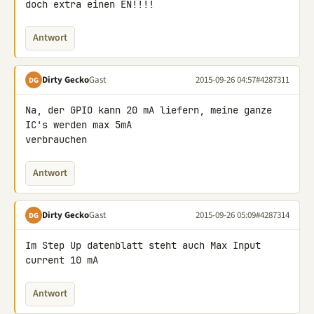
doch extra einen EN!!!!
Antwort
Dirty Gecko
Gast
2015-09-26 04:57
#4287311
DG
Na, der GPIO kann 20 mA liefern, meine ganze 
IC's werden max 5mA 

verbrauchen
Antwort
Dirty Gecko
Gast
2015-09-26 05:09
#4287314
DG
Im Step Up datenblatt steht auch Max Input 
current 10 mA
Antwort