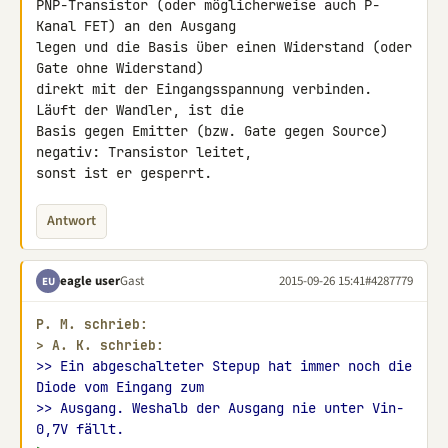
PNP-Transistor (oder möglicherweise auch P-
Kanal FET) an den Ausgang 

legen und die Basis über einen Widerstand (oder 
Gate ohne Widerstand) 

direkt mit der Eingangsspannung verbinden. 
Läuft der Wandler, ist die 

Basis gegen Emitter (bzw. Gate gegen Source) 
negativ: Transistor leitet, 

sonst ist er gesperrt.
Antwort
eagle user
Gast
2015-09-26 15:41
#4287779
EU
P. M. schrieb:
> 
A. K. schrieb:
>> Ein abgeschalteter Stepup hat immer noch die 
Diode vom Eingang zum
>> Ausgang. Weshalb der Ausgang nie unter Vin-
0,7V fällt.