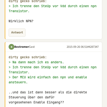
dirty gecko schrieb:
> Ich trenne den SteUp vor Vdd durch einen npn 
Transistor.
Wirklich NPN?
Antwort
Bestromer
Gast
2015-09-26 06:51
#4287347
B
dirty gecko schrieb:
> Na dann mach ich es anders.
> Ich trenne den SteUp vor Vdd durch einen npn 
Transistor.
> Der MCU wird einfach den npn und enable 
ansteuern.
..und das ist dann besser als die direkte 
Steuerung über den dafür 

vorgesehenen Enable Eingang??