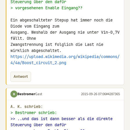
Steuerung über den dafür
> vorgesehenen Enable Eingang??
Ein abgeschalteter Stepup hat immer noch die 
Diode vom Eingang zum 

Ausgang. Weshalb der Ausgang nie unter Vin-0,7V 
fällt. Ohne 

Zwangstrennung ist folglich die Last nie 
https://upload.wikimedia.org/wikipedia/commons/
4/4a/Boost_circuit_2.png
Antwort
Bestromer
Gast
2015-09-26 07:06
#4287365
B
A. K. schrieb:
> Bestromer schrieb:
>> ..und das ist dann besser als die direkte 
Steuerung über den dafür