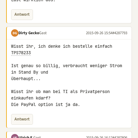
Antwort
Dirty Gecko
Gast
2015-09-26 15:54
#4287793
DG
TPS78233
Ist genau so billig, verbraucht weniger Strom 
in Stand By und 

überhaupt...

Wisst ihr ob man bei TI als Privatperson 
einkaufen kdarf?

Die PayPal option ist ja da.
Antwort
Ulrich F.
Gast
2015-09-26 16:12
#4287806
UF