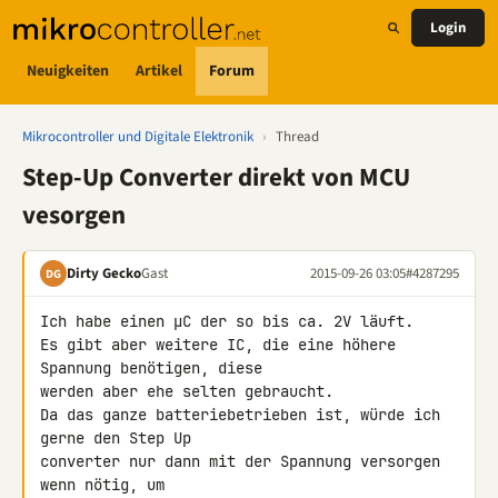
Login
Neuigkeiten
Artikel
Forum
Mikrocontroller und Digitale Elektronik
›
Thread
Step-Up Converter direkt von MCU
vesorgen
Dirty Gecko
Gast
2015-09-26 03:05
#4287295
DG
Ich habe einen µC der so bis ca. 2V läuft.

Es gibt aber weitere IC, die eine höhere 
Spannung benötigen, diese 

werden aber ehe selten gebraucht.

Da das ganze batteriebetrieben ist, würde ich 
gerne den Step Up 

converter nur dann mit der Spannung versorgen 
wenn nötig, um 
