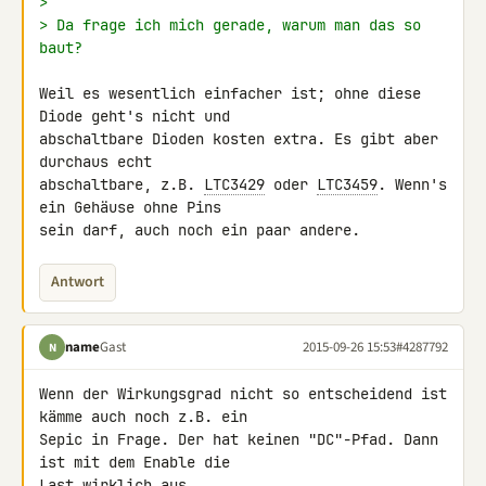
>
> Da frage ich mich gerade, warum man das so 
baut?
Weil es wesentlich einfacher ist; ohne diese 
Diode geht's nicht und 

abschaltbare Dioden kosten extra. Es gibt aber 
durchaus echt 

abschaltbare, z.B. 
LTC3429
 oder 
LTC3459
. Wenn's 
ein Gehäuse ohne Pins 

sein darf, auch noch ein paar andere.
Antwort
name
Gast
2015-09-26 15:53
#4287792
N
Wenn der Wirkungsgrad nicht so entscheidend ist 
kämme auch noch z.B. ein 

Sepic in Frage. Der hat keinen "DC"-Pfad. Dann 
ist mit dem Enable die 

Last wirklich aus.