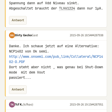
Spannung dann auf Vdd Niveau sinkt.

Abgeschaltet braucht der 
TLV61224
 dann nur 1µA.
Antwort
Dirty Gecko
Gast
2015-09-26 18:54
#4287938
DG
Danke. Ich schaue jetzt auf eine Alternative:

http://www.onsemi.com/pub_link/Collateral/NCP14
02-D.PDF
Dort steht aber nicht , was genau bei Shut-Down 
mode  mit dem Vout 

passiert...
Antwort
Tcf K.
(tcfkao)
2015-09-26 19:15
#4287951
TK