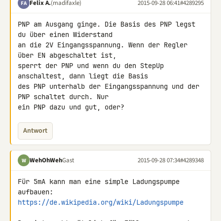
Felix A.
(madifaxle)
2015-09-28 06:41
#4289295
FA
PNP am Ausgang ginge. Die Basis des PNP legst 
du über einen Widerstand 

an die 2V Eingangsspannung. Wenn der Regler 
über EN abgeschaltet ist, 

sperrt der PNP und wenn du den StepUp 
anschaltest, dann liegt die Basis 

des PNP unterhalb der Eingangsspannung und der 
PNP schaltet durch. Nur 

ein PNP dazu und gut, oder?
Antwort
WehOhWeh
Gast
2015-09-28 07:34
#4289348
W
Für 5mA kann man eine simple Ladungspumpe 
https://de.wikipedia.org/wiki/Ladungspumpe