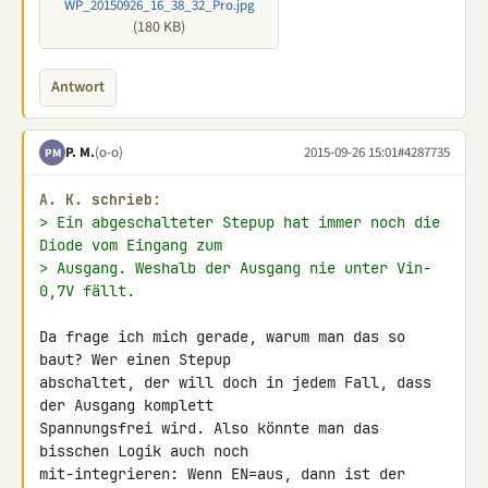
WP_20150926_16_38_32_Pro.jpg
(180 KB)
Antwort
P. M.
(o-o)
2015-09-26 15:01
#4287735
PM
A. K. schrieb:
> Ein abgeschalteter Stepup hat immer noch die 
Diode vom Eingang zum
> Ausgang. Weshalb der Ausgang nie unter Vin-
0,7V fällt.
Da frage ich mich gerade, warum man das so 
baut? Wer einen Stepup 

abschaltet, der will doch in jedem Fall, dass 
der Ausgang komplett 

Spannungsfrei wird. Also könnte man das 
bisschen Logik auch noch 

mit-integrieren: Wenn EN=aus, dann ist der 