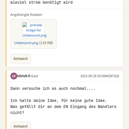
wieviel strom benötigt wird
Angehängte Dateien:
(110 KB)
Unbenannt.png
Antwort
Ulrich F.
Gast
2015-09-26 05:56
#4287328
UF
Dann versuche ich es auch nochmal....

Ich halte deine Idee, für keine gute Idee.

Was gefällt dir an dem EN Eingang des Wandlers 
nicht?
Antwort