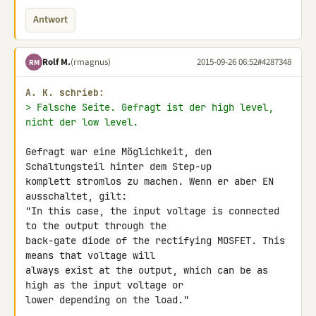
Antwort
Rolf M.
(rmagnus)
2015-09-26 06:52
#4287348
RM
A. K. schrieb:
> Falsche Seite. Gefragt ist der high level, 
nicht der low level.
Gefragt war eine Möglichkeit, den 
Schaltungsteil hinter dem Step-up 

komplett stromlos zu machen. Wenn er aber EN 
ausschaltet, gilt:

"In this case, the input voltage is connected 
to the output through the 

back-gate diode of the rectifying MOSFET. This 
means that voltage will 

always exist at the output, which can be as 
high as the input voltage or 

lower depending on the load."