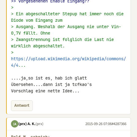
>> vorgesehenen Enable Eingang??
>
> Ein abgeschalteter Stepup hat immer noch die 
Diode vom Eingang zum
> Ausgang. Weshalb der Ausgang nie unter Vin-
0,7V fällt. Ohne
> Zwangstrennung ist folglich die Last nie 
wirklich abgeschaltet.
> 
https://upload.wikimedia.org/wikipedia/commons/
4/4
...
....ja,so ist es, hab ich glatt 
übersehen....dann ist ja tcfkao's 

Vorschlag eine nette Idee...
Antwort
(prx) A. K.
(prx)
2015-09-26 07:06
#4287366
(A