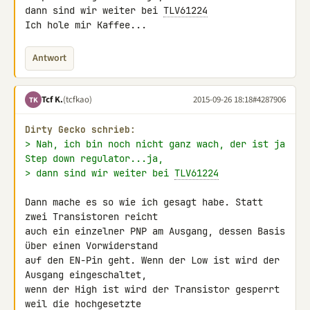
dann sind wir weiter bei 
TLV61224
Ich hole mir Kaffee...
Antwort
Tcf K.
(tcfkao)
2015-09-26 18:18
#4287906
TK
Dirty Gecko schrieb:
> Nah, ich bin noch nicht ganz wach, der ist ja 
Step down regulator...ja,
> dann sind wir weiter bei 
TLV61224
Dann mache es so wie ich gesagt habe. Statt 
zwei Transistoren reicht 

auch ein einzelner PNP am Ausgang, dessen Basis 
über einen Vorwiderstand 

auf den EN-Pin geht. Wenn der Low ist wird der 
Ausgang eingeschaltet, 

wenn der High ist wird der Transistor gesperrt 
weil die hochgesetzte 
