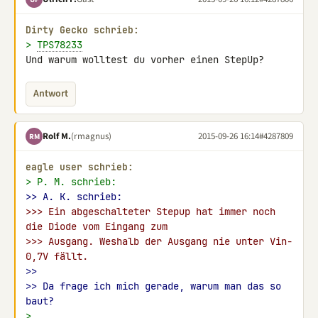
Dirty Gecko schrieb:
> 
TPS78233
Und warum wolltest du vorher einen StepUp?
Antwort
Rolf M.
(rmagnus)
2015-09-26 16:14
#4287809
RM
eagle user schrieb:
> P. M. schrieb:
>> A. K. schrieb:
>>> Ein abgeschalteter Stepup hat immer noch 
die Diode vom Eingang zum
>>> Ausgang. Weshalb der Ausgang nie unter Vin-
0,7V fällt.
>>
>> Da frage ich mich gerade, warum man das so 
baut?
>