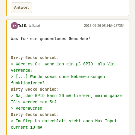
Antwort
Tcf K.
(tcfkao)
2015-09-26 06:54
#4287354
TK
Was für ein gnadenloses Gemurkse!

Dirty Gecko schrieb:
> Wäre es Ok, wenn ich ein µC GPIO  als Vin 
verwende?
> [...] Würde sowas ohne Nebenwirkungen 
funktionieren?
Dirty Gecko schrieb:
> Na, der GPIO kann 20 mA liefern, meine ganze 
IC's werden max 5mA
> verbrauchen
Dirty Gecko schrieb:
> Im Step Up datenblatt steht auch Max Input 
current 10 mA