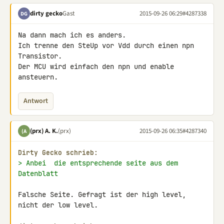
dirty gecko
Gast
2015-09-26 06:29
#4287338
DG
Na dann mach ich es anders.

Ich trenne den SteUp vor Vdd durch einen npn 
Transistor.

Der MCU wird einfach den npn und enable 
ansteuern.
Antwort
(prx) A. K.
(prx)
2015-09-26 06:35
#4287340
(A
Dirty Gecko schrieb:
> Anbei  die entsprechende seite aus dem 
Datenblatt
Falsche Seite. Gefragt ist der high level, 
nicht der low level.
