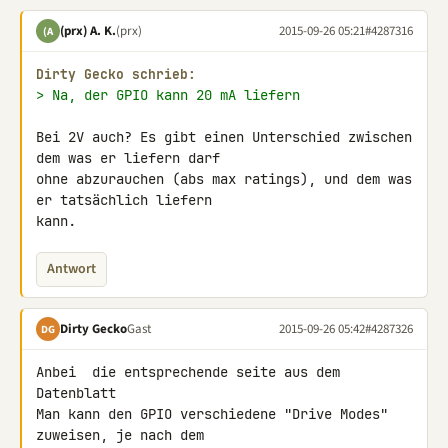
(prx) A. K.
(prx)
2015-09-26 05:21
#4287316
(A
Dirty Gecko schrieb:
> Na, der GPIO kann 20 mA liefern
Bei 2V auch? Es gibt einen Unterschied zwischen 
dem was er liefern darf 

ohne abzurauchen (abs max ratings), und dem was 
er tatsächlich liefern 

kann.
Antwort
Dirty Gecko
Gast
2015-09-26 05:42
#4287326
DG
Anbei  die entsprechende seite aus dem 
Datenblatt

Man kann den GPIO verschiedene "Drive Modes"  
zuweisen, je nach dem 
