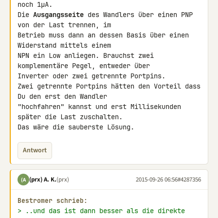
noch 1µA.

Die 
Ausgangsseite
 des Wandlers über einen PNP 
von der Last trennen, im 

Betrieb muss dann an dessen Basis über einen 
Widerstand mittels einem 

NPN ein Low anliegen. Brauchst zwei 
komplementäre Pegel, entweder über 

Inverter oder zwei getrennte Portpins.

Zwei getrennte Portpins hätten den Vorteil dass 
Du den erst den Wandler 

"hochfahren" kannst und erst Millisekunden 
später die Last zuschalten. 

Das wäre die sauberste Lösung.
Antwort
(prx) A. K.
(prx)
2015-09-26 06:56
#4287356
(A
Bestromer schrieb:
> ..und das ist dann besser als die direkte 