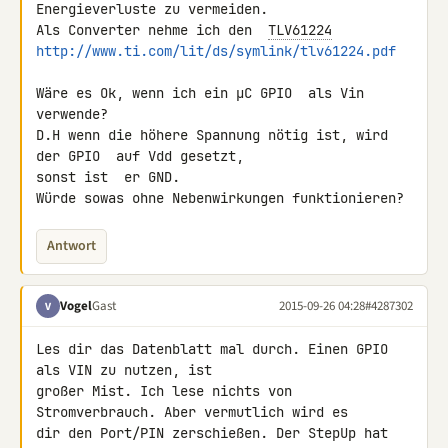
Energieverluste zu vermeiden.

Als Converter nehme ich den  
TLV61224
http://www.ti.com/lit/ds/symlink/tlv61224.pdf
Wäre es Ok, wenn ich ein µC GPIO  als Vin 
verwende?

D.H wenn die höhere Spannung nötig ist, wird 
der GPIO  auf Vdd gesetzt, 

sonst ist  er GND.

Würde sowas ohne Nebenwirkungen funktionieren?
Antwort
Vogel
Gast
2015-09-26 04:28
#4287302
V
Les dir das Datenblatt mal durch. Einen GPIO 
als VIN zu nutzen, ist 

großer Mist. Ich lese nichts von 
Stromverbrauch. Aber vermutlich wird es 

dir den Port/PIN zerschießen. Der StepUp hat 