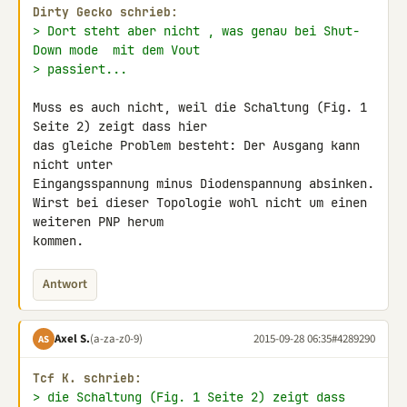
Dirty Gecko schrieb:
> Dort steht aber nicht , was genau bei Shut-
Down mode  mit dem Vout
> passiert...
Muss es auch nicht, weil die Schaltung (Fig. 1 
Seite 2) zeigt dass hier 

das gleiche Problem besteht: Der Ausgang kann 
nicht unter 

Eingangsspannung minus Diodenspannung absinken.

Wirst bei dieser Topologie wohl nicht um einen 
weiteren PNP herum 

kommen.
Antwort
Axel S.
(a-za-z0-9)
2015-09-28 06:35
#4289290
AS
Tcf K. schrieb:
> die Schaltung (Fig. 1 Seite 2) zeigt dass 