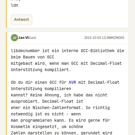
ldn
Antwort
Jan VI
Gast
2015-10-03 13:38
#4296591
JV
libdecnumber ist ein interne GCC-Bibliothek die 
beim Bauen von GCC 

mitgebaut wird, wenn man GCC mit Decimal-Float 
Unterstützung kompiliert.

Ob du dir einen GCC für 
AVR
 mit Decimal-Float 
Unterstützung kompilieren 

kannst? Keine Ahnung, ich habe das nicht 
ausprobiert. Decimal-Float ist 

eher ein Nischen-Zahlenformat. So richtig 
notwendig ist es nicht - wenn 

man programmieren kann. Es wird gerne für 
Kosmetik eingesetzt, um schöne 

Zahlen darstellen zu können, gerundet wird 