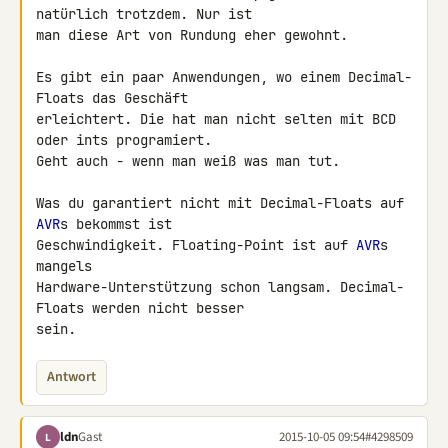
natürlich trotzdem. Nur ist 

man diese Art von Rundung eher gewohnt.

Es gibt ein paar Anwendungen, wo einem Decimal-
Floats das Geschäft 

erleichtert. Die hat man nicht selten mit BCD 
oder ints programiert. 

Geht auch - wenn man weiß was man tut.

Was du garantiert nicht mit Decimal-Floats auf 
AVR
s bekommst ist 

Geschwindigkeit. Floating-Point ist auf 
AVR
s 
mangels 

Hardware-Unterstützung schon langsam. Decimal-
Floats werden nicht besser 

sein.
Antwort
ldn
Gast
2015-10-05 09:54
#4298509
L