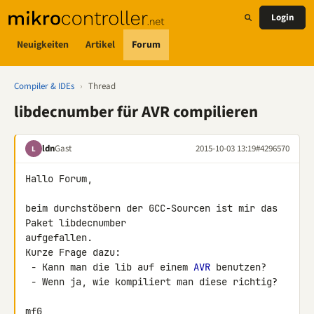
Login
Neuigkeiten
Artikel
Forum
Compiler & IDEs
›
Thread
libdecnumber für AVR compilieren
ldn
Gast
2015-10-03 13:19
#4296570
L
Hallo Forum,

beim durchstöbern der GCC-Sourcen ist mir das 
Paket libdecnumber 

aufgefallen.

Kurze Frage dazu:

 - Kann man die lib auf einem 
AVR
 benutzen?

 - Wenn ja, wie kompiliert man diese richtig?

mfG,
