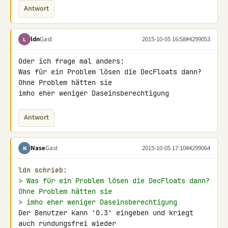
Antwort
ldn
Gast
2015-10-05 16:58
#4299053
L
Oder ich frage mal anders:

Was für ein Problem lösen die DecFloats dann? 
Ohne Problem hätten sie 

imho eher weniger Daseinsberechtigung
Antwort
Nase
Gast
2015-10-05 17:10
#4299064
N
ldn schrieb:
> Was für ein Problem lösen die DecFloats dann? 
Ohne Problem hätten sie
> imho eher weniger Daseinsberechtigung
Der Benutzer kann '0.3' eingeben und kriegt 
auch rundungsfrei wieder 
