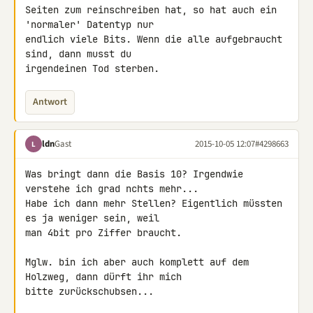
Seiten zum reinschreiben hat, so hat auch ein 
'normaler' Datentyp nur 

endlich viele Bits. Wenn die alle aufgebraucht 
sind, dann musst du 

irgendeinen Tod sterben.
Antwort
ldn
Gast
2015-10-05 12:07
#4298663
L
Was bringt dann die Basis 10? Irgendwie 
verstehe ich grad nchts mehr...

Habe ich dann mehr Stellen? Eigentlich müssten 
es ja weniger sein, weil 

man 4bit pro Ziffer braucht.

Mglw. bin ich aber auch komplett auf dem 
Holzweg, dann dürft ihr mich 

bitte zurückschubsen...