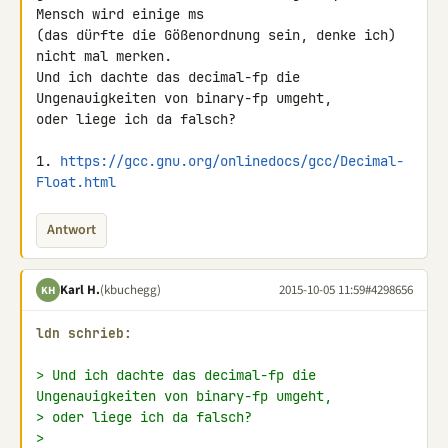
Mensch wird einige ms 

(das dürfte die Gößenordnung sein, denke ich) 
nicht mal merken.

Und ich dachte das decimal-fp die 
Ungenauigkeiten von binary-fp umgeht, 

oder liege ich da falsch?

1. 
https://gcc.gnu.org/onlinedocs/gcc/Decimal-
Float.html
Antwort
Karl H.
(kbuchegg)
2015-10-05 11:59
#4298656
KH
ldn schrieb:
> Und ich dachte das decimal-fp die 
Ungenauigkeiten von binary-fp umgeht,
> oder liege ich da falsch?
>