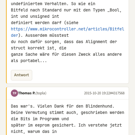
undefiniertem Verhalten. So wie ein 

Bitfeld nach Standard nur mit den Typen _Bool, 
int und unsigned int 

https://www.mikrocontroller.net/articles/Bitfel
der
). Ausserdem müsstest 

du noch dafür sorgen, dass das Alignment der 
struct korrekt ist, die 

ganze Sache wäre für diesen Zweck alles andere 
als portabel...
Antwort
Thomas P.
(topla)
2015-10-20 19:22
#4317568
TP
Das war's. Vielen Dank für den Blindenhund.

Deine Vermutung stimmt auch, geschrieben werden 
die Bits im Programm und 

später im eeprom gesichert. Ich verstehe jetzt 
nicht, warum das in 
