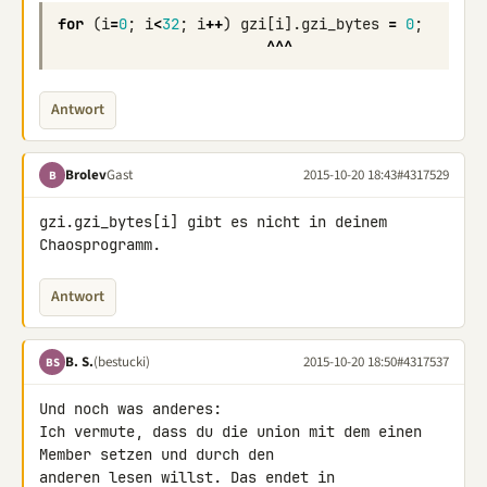
for
(
i
=
0
;
i
<
32
;
i
++
)
gzi
[
i
].
gzi_bytes
=
0
;
^^^
Antwort
Brolev
Gast
2015-10-20 18:43
#4317529
B
gzi.gzi_bytes[i] gibt es nicht in deinem 
Chaosprogramm.
Antwort
B. S.
(bestucki)
2015-10-20 18:50
#4317537
BS
Und noch was anderes:

Ich vermute, dass du die union mit dem einen 
Member setzen und durch den 

anderen lesen willst. Das endet in 