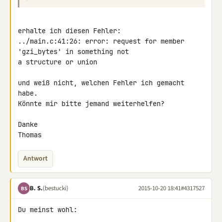
erhalte ich diesen Fehler:

../main.c:41:26: error: request for member 
'gzi_bytes' in something not 

a structure or union

und weiß nicht, welchen Fehler ich gemacht 
habe.

Könnte mir bitte jemand weiterhelfen?

Danke

Thomas
Antwort
B. S.
(bestucki)
2015-10-20 18:41
#4317527
BS
Du meinst wohl: