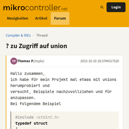
Login
Neuigkeiten
Artikel
Forum
Compiler & IDEs
›
Thread
? zu Zugriff auf union
Thomas P.
(topla)
2015-10-20 18:37
#4317520
TP
Hallo zusammen,

ich habe für mein Projekt mal etwas mit unions 
herumprobiert und 

versucht, Beispiele nachzuvollziehen und für 
anzupassen.

#include
<stdint.h>
typedef
struct