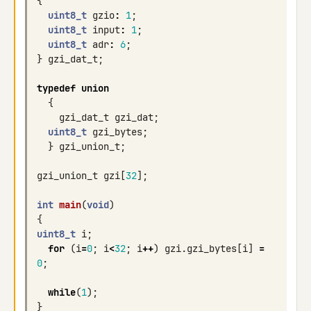
{
uint8_t
gzio
:
1
;
uint8_t
input
:
1
;
uint8_t
adr
:
6
;
}
gzi_dat_t
;
typedef
union
{
gzi_dat_t
gzi_dat
;
uint8_t
gzi_bytes
;
}
gzi_union_t
;
gzi_union_t
gzi
[
32
];
int
main
(
void
)
{
uint8_t
i
;
for
(
i
=
0
;
i
<
32
;
i
++
)
gzi
.
gzi_bytes
[
i
]
=
0
;
while
(
1
);
}