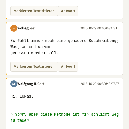
Markierten Text zitieren
Antwort
wolleg
Gast
2015-10-29 08:40
#4327811
W
Es fehlt immer noch eine genauere Beschreibung; 
Was, wo und warum 

gemessen werden soll.
Markierten Text zitieren
Antwort
Wolfgang H.
Gast
2015-10-29 08:58
#4327837
WH
Hi, Lukas,

> Sorry aber diese Methode ist mir schlicht weg 
zu teuer