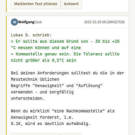
Markierten Text zitieren
Antwort
Wolfgang
Gast
2015-10-29 04:10
#4327636
W
Lukas D. schrieb:
> Er sollte aus diesem Grund von - 30 bis +20 
°C messen können und auf eine
> Kommastelle genau sein. Die Toleranz sollte 
nicht größer als 0,5°C sein
Bei deinen Anforderungen solltest du die in der 
Messtechnik üblichen 

Begriffe "Genauigkeit" und "Auflösung" 
verwenden - und sorgfältig 

unterscheiden.

Wenn du wirklich "eine Nachkommastelle" als 
Genauigkeit forderst, i.e. 

0.1K, wird es deutlich aufwändig.