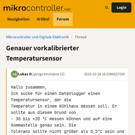
Login
Neuigkeiten
Artikel
Forum
Mikrocontroller und Digitale Elektronik
›
Thread
Genauer vorkalibrierter
Temperatursensor
Lukas D.
(programmierer12)
2015-10-28 16:53
#4327159
LD
Hallo zusammen,

Ich suche für einen Datenlogger einen 
Temperatursensor, der die 

Temperatur in einem Kühlhaus messen soll. Er 
sollte aus diesem Grund von 

- 30 bis +20 °C messen können und auf eine 
Kommastelle genau sein. Die 

Toleranz sollte nicht größer als 0,5°C sein und 