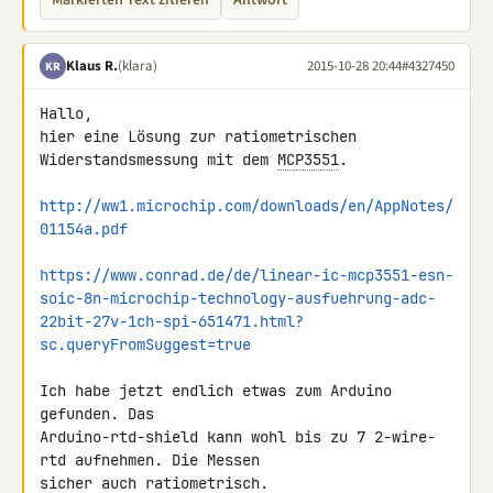
Markierten Text zitieren
Antwort
Klaus R.
(klara)
2015-10-28 20:44
#4327450
KR
Hallo,

hier eine Lösung zur ratiometrischen 
Widerstandsmessung mit dem 
MCP3551
.

http://ww1.microchip.com/downloads/en/AppNotes/
01154a.pdf
https://www.conrad.de/de/linear-ic-mcp3551-esn-
soic-8n-microchip-technology-ausfuehrung-adc-
22bit-27v-1ch-spi-651471.html?
sc.queryFromSuggest=true
Ich habe jetzt endlich etwas zum Arduino 
gefunden. Das 

Arduino-rtd-shield kann wohl bis zu 7 2-wire-
rtd aufnehmen. Die Messen 

sicher auch ratiometrisch.
