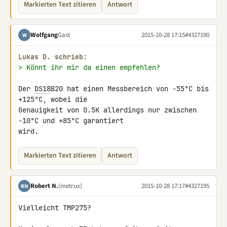
Markierten Text zitieren
Antwort
Wolfgang
Gast
2015-10-28 17:15
#4327190
W
Lukas D. schrieb:
> Könnt ihr mir da einen empfehlen?
Der 
DS18
B20 hat einen Messbereich von -55°C bis 
+125°C, wobei die 

Genauigkeit von 0.5K allerdings nur zwischen 
-10°C und +85°C garantiert 

wird.
Markierten Text zitieren
Antwort
Robert N.
(metrux)
2015-10-28 17:17
#4327195
RN
Vielleicht TMP275?
