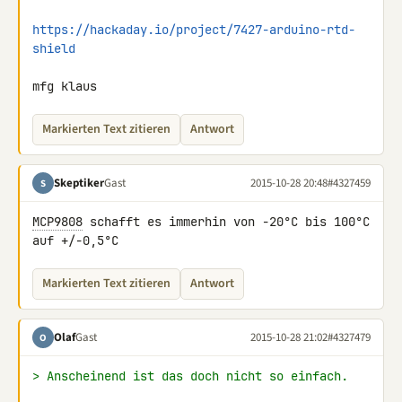
https://hackaday.io/project/7427-arduino-rtd-
shield
mfg klaus
Markierten Text zitieren
Antwort
Skeptiker
Gast
2015-10-28 20:48
#4327459
S
MCP9808
 schafft es immerhin von -20°C bis 100°C 
auf +/-0,5°C
Markierten Text zitieren
Antwort
Olaf
Gast
2015-10-28 21:02
#4327479
O
> Anscheinend ist das doch nicht so einfach.