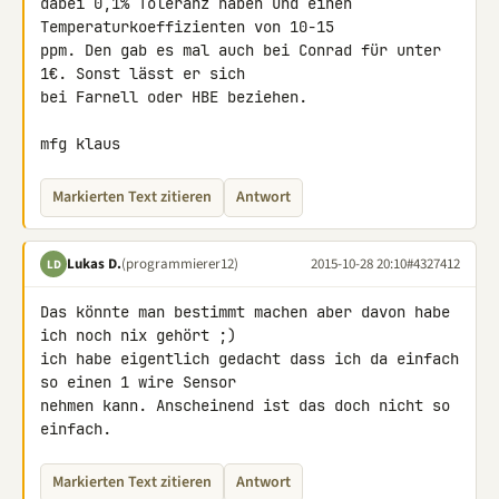
dabei 0,1% Toleranz haben und einen 
Temperaturkoeffizienten von 10-15 

ppm. Den gab es mal auch bei Conrad für unter 
1€. Sonst lässt er sich 

bei Farnell oder HBE beziehen.

mfg klaus
Markierten Text zitieren
Antwort
Lukas D.
(programmierer12)
2015-10-28 20:10
#4327412
LD
Das könnte man bestimmt machen aber davon habe 
ich noch nix gehört ;) 

ich habe eigentlich gedacht dass ich da einfach 
so einen 1 wire Sensor 

nehmen kann. Anscheinend ist das doch nicht so 
einfach.
Markierten Text zitieren
Antwort