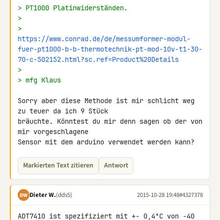
> PT1000 Platinwiderständen.
>
> 
https://www.conrad.de/de/messumformer-modul-
fuer-pt1000-b-b-thermotechnik-pt-mod-10v-t1-30-
70-c-502152.html?sc.ref=Product%20Details
>
> mfg Klaus
Sorry aber diese Methode ist mir schlicht weg 
zu teuer da ich 9 Stück 

bräuchte. Könntest du mir denn sagen ob der von 
mir vorgeschlagene 

Sensor mit dem arduino verwendet werden kann?
Markierten Text zitieren
Antwort
Dieter W.
(dds5)
2015-10-28 19:48
#4327378
DW
ADT7410 ist spezifiziert mit +- 0,4°C von -40 