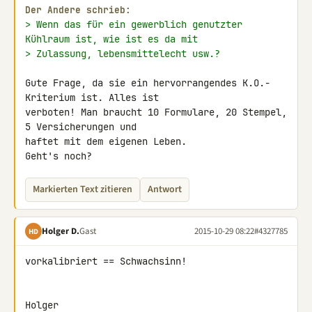
Der Andere schrieb:
> Wenn das für ein gewerblich genutzter 
Kühlraum ist, wie ist es da mit
> Zulassung, lebensmittelecht usw.?
Gute Frage, da sie ein hervorrangendes K.O.-
Kriterium ist. Alles ist 

verboten! Man braucht 10 Formulare, 20 Stempel, 
5 Versicherungen und 

haftet mit dem eigenen Leben.

Geht's noch?
Markierten Text zitieren
Antwort
Holger D.
Gast
2015-10-29 08:22
#4327785
HD
vorkalibriert == Schwachsinn!

Holger