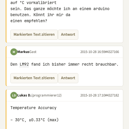
auf °C vorkalibriert 

sein. Das ganze möchte ich an einem arduino 
benutzen. Könnt ihr mir da 

einen empfehlen?
Markierten Text zitieren
Antwort
Markus
Gast
2015-10-28 16:59
#4327166
M
Den 
LM92
 fand ich bisher immer recht brauchbar.
Markierten Text zitieren
Antwort
Lukas D.
(programmierer12)
2015-10-28 17:10
#4327182
LD
Temperature Accuracy

– 30°C, ±0.33°C (max)
