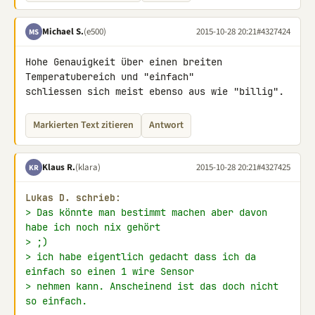
Michael S.
(e500)
2015-10-28 20:21
#4327424
MS
Hohe Genauigkeit über einen breiten 
Temperatubereich und "einfach" 

schliessen sich meist ebenso aus wie "billig".
Markierten Text zitieren
Antwort
Klaus R.
(klara)
2015-10-28 20:21
#4327425
KR
Lukas D. schrieb:
> Das könnte man bestimmt machen aber davon 
habe ich noch nix gehört
> ;)
> ich habe eigentlich gedacht dass ich da 
einfach so einen 1 wire Sensor
> nehmen kann. Anscheinend ist das doch nicht 
so einfach.