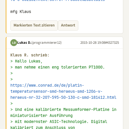
mfg Klaus
Markierten Text zitieren
Antwort
Lukas D.
(programmierer12)
2015-10-28 19:08
#4327325
LD
Klaus R. schrieb:
> Hallo Lukas,
> man nehme einen eng tolerierten PT1000.
>
> 
https://www.conrad.de/de/platin-
temperatursensor-smd-heraeus-smd-1206-v-
heraeus-nr-32-207-595-50-130-c-smd-181412.html
>
> Und eine kalibrierte Messumformer-Platine in 
miniaturisierter Ausführung
> mit modernster ASIC-Technologie. Digital 
kalibriert zum Anschluss von