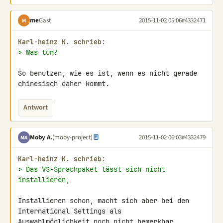
me
Gast
2015-11-02 05:06
#4332471
M
Karl-heinz K. schrieb:
> Was tun?
So benutzen, wie es ist, wenn es nicht gerade 
chinesisch daher kommt.
Antwort
Moby A.
(moby-project)
2015-11-02 06:03
#4332479
MA
Karl-heinz K. schrieb:
> Das VS-Sprachpaket lässt sich nicht 
installieren,
Installieren schon, macht sich aber bei den 
International Settings als 

Auswahlmöglichkeit noch nicht bemerkbar.