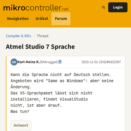
Login
Neuigkeiten
Artikel
Forum
Compiler & IDEs
›
Thread
Atmel Studio 7 Sprache
Karl-Heinz K.
(khkruggel)
2015-11-01 23:02
#4332397
KK
Kann die Sprache nicht auf Deutsch stellen.

Angeboten wird "Same as Windows": aber keine 
Änderung.

Das VS-Sprachpaket lässt sich nicht 
installieren, findet VisualStudio 

nicht, ist aber drauf.

Was tun?
Antwort