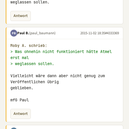
weglassen sollen.
Antwort
Paul B.
(paul_baumann)
2015-11-02 18:35
#4333369
PB
Moby A. schrieb:
> Was ohnehin nicht funktioniert hätte Atmel 
erst mal
> weglassen sollen.
Vielleicht wäre dann aber nicht genug zum 
Veröffentlichen übrig 

geblieben.

mfG Paul
Antwort