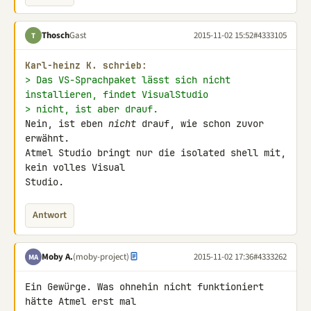
Thosch
Gast
2015-11-02 15:52
#4333105
T
Karl-heinz K. schrieb:
> Das VS-Sprachpaket lässt sich nicht 
installieren, findet VisualStudio
> nicht, ist aber drauf.
Nein, ist eben 
nicht
 drauf, wie schon zuvor 
erwähnt.

Atmel Studio bringt nur die isolated shell mit, 
kein volles Visual 

Studio.
Antwort
Moby A.
(moby-project)
2015-11-02 17:36
#4333262
MA
Ein Gewürge. Was ohnehin nicht funktioniert 
hätte Atmel erst mal 
