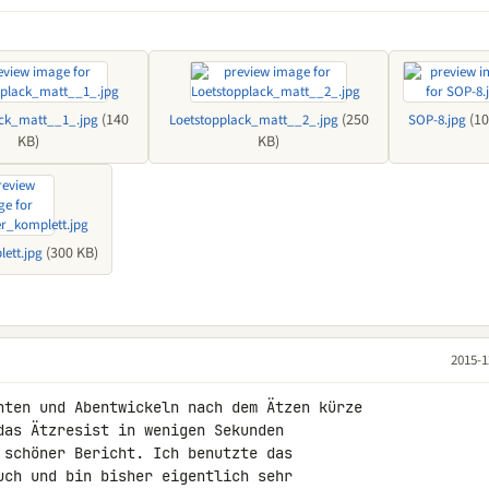
(140
(250
(10
ack_matt__1_.jpg
Loetstopplack_matt__2_.jpg
SOP-8.jpg
KB)
KB)
(300 KB)
ett.jpg
2015-1
hten und Abentwickeln nach dem Ätzen kürze 

das Ätzresist in wenigen Sekunden 

 schöner Bericht. Ich benutzte das 

uch und bin bisher eigentlich sehr 
