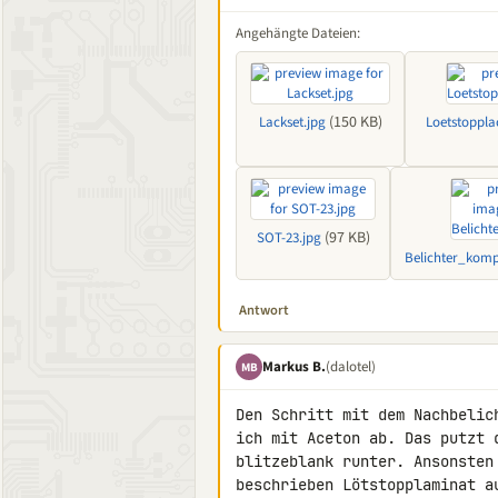
Angehängte Dateien:
(150 KB)
Lackset.jpg
Loetstoppl
(97 KB)
SOT-23.jpg
Belichter_kompl
Antwort
Markus B.
(dalotel)
MB
Den Schritt mit dem Nachbelic
ich mit Aceton ab. Das putzt 
blitzeblank runter. Ansonsten
beschrieben Lötstopplaminat a