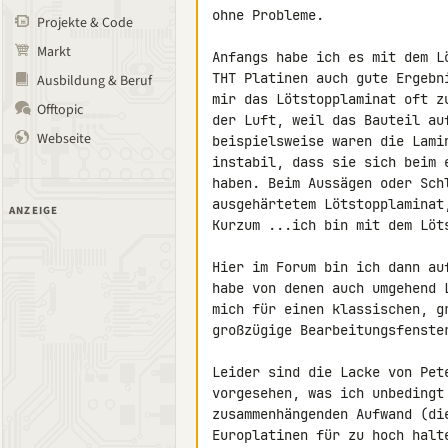
ohne Probleme.

Projekte & Code
Markt
Anfangs habe ich es mit dem L
THT Platinen auch gute Ergebn
Ausbildung & Beruf
mir das Lötstopplaminat oft z
Offtopic
der Luft, weil das Bauteil au
Webseite
beispielsweise waren die Lami
instabil, dass sie sich beim 
haben. Beim Aussägen oder Sch
ausgehärtetem Lötstopplaminat
ANZEIGE
Kurzum ...ich bin mit dem Löt
Hier im Forum bin ich dann au
habe von denen auch umgehend 
mich für einen klassischen, g
großzügige Bearbeitungsfenster
Leider sind die Lacke von Pet
vorgesehen, was ich unbedingt
zusammenhängenden Aufwand (di
Europlatinen für zu hoch halt