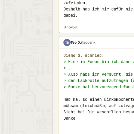
zufrieden.

Deshalb hab ich mir dafür nie
dabei.
Antwort
Teo D.
(teoderix)
TD
Diemo S. schrieb:
> Hier im Forum bin ich dann 
> ...
> Also habe ich versucht, die
> der Lackrolle aufzutragen (
> Ganze hat hervorragend funk
Hab mal so einen Einkomponent
mühsam gleichmäßig auf zutrage
Sieht bei Dir wesentlich bess
Danke
