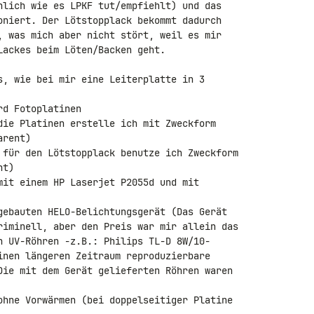
nlich wie es LPKF tut/empfiehlt) und das 

oniert. Der Lötstopplack bekommt dadurch 

, was mich aber nicht stört, weil es mir 

ackes beim Löten/Backen geht.

s, wie bei mir eine Leiterplatte in 3 

d Fotoplatinen

die Platinen erstelle ich mit Zweckform 

rent)

 für den Lötstopplack benutze ich Zweckform 

t)

mit einem HP Laserjet P2055d und mit 

gebauten HELO-Belichtungsgerät (Das Gerät 

riminell, aber den Preis war mir allein das 

n UV-Röhren -z.B.: Philips TL-D 8W/10- 

inen längeren Zeitraum reproduzierbare 

Die mit dem Gerät gelieferten Röhren waren 

ohne Vorwärmen (bei doppelseitiger Platine 
