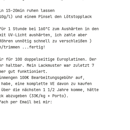
n 15-20min ruhen lassen

10g/l) und einem Pinsel den Lötstopplack 

für 1 Stunde bei 160°C zum Aushärten in den 

mit UV-Licht aushärten, ich zahle aber 

Röhren unnötig schnell zu verschleißen )

/trimmen ...fertig!

ir für 100 doppelseitige Europlatinen. Der 

hr haltbar. Mein Lackmuster war zuletzt 7 

er gut funktioniert.

inmengen 100€ Bearbeitungsgebühr auf, 

 habe, eine komplette VE davon zu kaufen 

 über die nächsten 1 1/2 Jahre komme, hätte 

k abzugeben (33€/kg + Porto).

ach per Email bei mir: 
