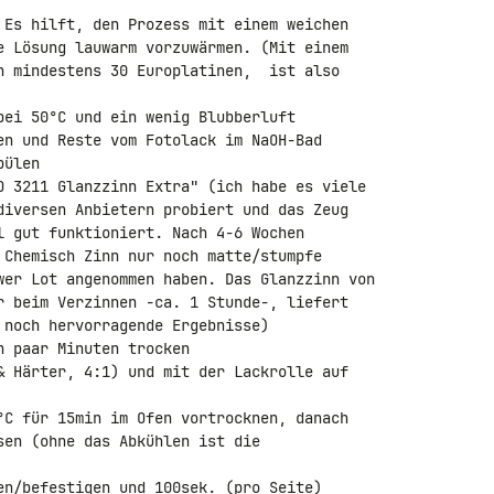
 Es hilft, den Prozess mit einem weichen 

e Lösung lauwarm vorzuwärmen. (Mit einem 

h mindestens 30 Europlatinen,  ist also 

bei 50°C und ein wenig Blubberluft

en und Reste vom Fotolack im NaOH-Bad 

ülen

O 3211 Glanzzinn Extra" (ich habe es viele 

diversen Anbietern probiert und das Zeug 

l gut funktioniert. Nach 4-6 Wochen 

 Chemisch Zinn nur noch matte/stumpfe 

wer Lot angenommen haben. Das Glanzzinn von 

r beim Verzinnen -ca. 1 Stunde-, liefert 

 noch hervorragende Ergebnisse)

 paar Minuten trocken

& Härter, 4:1) und mit der Lackrolle auf 

°C für 15min im Ofen vortrocknen, danach 

sen (ohne das Abkühlen ist die 

en/befestigen und 100sek. (pro Seite) 
