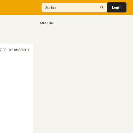
Login
ANZEIGE
2-08 10:51
#4380411