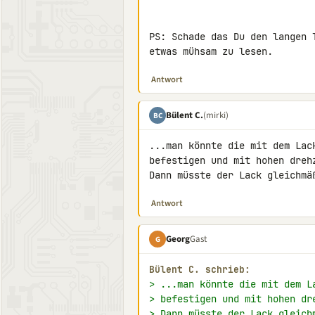
PS: Schade das Du den langen 
etwas mühsam zu lesen.
Antwort
Bülent C.
(mirki)
BC
...man könnte die mit dem Lac
befestigen und mit hohen dreh
Dann müsste der Lack gleichmä
Antwort
Georg
Gast
G
Bülent C. schrieb:
> ...man könnte die mit dem L
> befestigen und mit hohen dr
> Dann müsste der Lack gleich