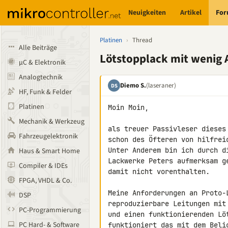
Neuigkeiten
Artikel
Fo
Platinen
›
Thread
Alle Beiträge
Lötstopplack mit wenig
µC & Elektronik
Analogtechnik
Diemo S.
(laseraner)
DS
HF, Funk & Felder
Platinen
Moin Moin,

Mechanik & Werkzeug
als treuer Passivleser dieses
Fahrzeugelektronik
schon des Öfteren von hilfrei
Unter Anderem bin ich durch d
Haus & Smart Home
Lackwerke Peters aufmerksam g
Compiler & IDEs
damit nicht vorenthalten.

FPGA, VHDL & Co.
Meine Anforderungen an Proto-
DSP
reproduzierbare Leitungen mit
PC-Programmierung
und einen funktionierenden Lö
PC Hard- & Software
funktioniert das mit dem Beli