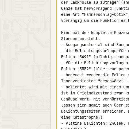
der Lackrolle aufzutragen (äh
Ganze hat hervorragend funkti
eine Art "Hammerschlag-Optik"
vorrangig um die Funktion es L
Hier mal der komplette Prozes
Stunden entsteht:

- Ausgangsmaterial sind Bungar
- die Belichtungsvorlage für 
Folien "3491" (milchig transpa
- für die Belichtungsvorlagen
Folien "3552" (klar transparen
- bedruckt werden die Folien 
Tonerverdichter "geschwärzt".

- belichtet wird mit einem um
ist im Originalzustand zwar k
Gehäuse wert. Mit vernünftige
lassen sich damit auch über e
Belichtungszeiten erreichen. 
eine Katastrophe!)

- Platine Belichten: 240sek. 