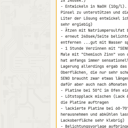
2x 240sek.)

- Entwickeln in NaOH (10g/l).
Pinsel zu unterstützen und di
Liter der Lösung entwickel ic
sehr ergiebig)

- Ätzen mit Natriumpersulfat 
- erneut 240sek/Seite belicht
entfernen ...gut mit Wasser sp
- 1 Stunde Verzinnen mit "SEN
Male mit "Chemisch Zinn" von 
hat anfangs immer sensationel
Lagerung allerdings ergab das
Oberflächen, die nur sehr sch
SENO braucht zwar etwas länge
dafür aber auch nach 6Monaten
- Platine bei 50°C im Ofen ein
- Lötstopplack mischen (Lack 
die Platine auftragen

- lackierte Platine bei 60-70
herausnehmen und abkühlen las
Lackoberfläche sehr klebrig)

- Belichtungsvorlage aufbring