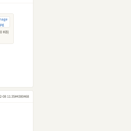
0 KB)
2-08 11:35
#4380468