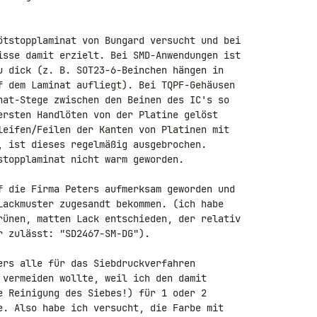
ötstopplaminat von Bungard versucht und bei 

isse damit erzielt. Bei SMD-Anwendungen ist 

u dick (z. B. SOT23-6-Beinchen hängen in 

f dem Laminat aufliegt). Bei TQPF-Gehäusen 

nat-Stege zwischen den Beinen des IC's so 

ersten Handlöten von der Platine gelöst 

leifen/Feilen der Kanten von Platinen mit 

, ist dieses regelmäßig ausgebrochen. 

stopplaminat nicht warm geworden.

f die Firma Peters aufmerksam geworden und 

Lackmuster zugesandt bekommen. (ich habe 

rünen, matten Lack entschieden, der relativ 

 zulässt: "SD2467-SM-DG").

ers alle für das Siebdruckverfahren 

 vermeiden wollte, weil ich den damit 

e Reinigung des Siebes!) für 1 oder 2 

e. Also habe ich versucht, die Farbe mit 
