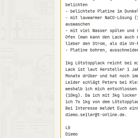
belichten

- belichtete Platine im Dunkel
- mit lauwarmer NaCO-Lösung (
auswaschen

- mit viel Wasser spülen und 
Ofen (man kann den Lack auch 
lieber den Strom, als die UV-
- Platine bohren, ausschneiden
1kg Lötstopplack reicht bei m
Lack ist laut Hersteller 1 Ja
Monate drüber und hat noch imm
Leider schlägt Peters bei Kle
weshalb ich mich entschlossen
(10kg). Da ich mit 3kg locker
ich 7x 1kg von dem Lötstopplac
Bei Interesse meldet Euch einf
diemo.seiler@t-online.de.

LG

Diemo