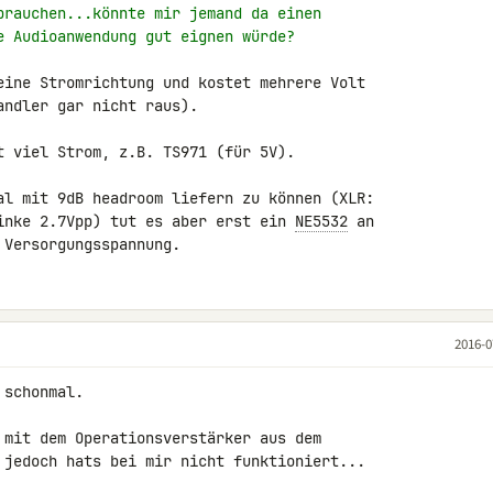
brauchen...könnte mir jemand da einen
e Audioanwendung gut eignen würde?
eine Stromrichtung und kostet mehrere Volt 

ndler gar nicht raus).

t viel Strom, z.B. TS971 (für 5V).

al mit 9dB headroom liefern zu können (XLR: 

inke 2.7Vpp) tut es aber erst ein 
NE5532
 an 

 Versorgungsspannung.
2016-0
schonmal.

 mit dem Operationsverstärker aus dem 

 jedoch hats bei mir nicht funktioniert...
