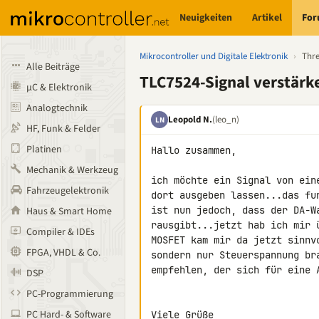
Neuigkeiten
Artikel
Fo
Mikrocontroller und Digitale Elektronik
›
Thr
Alle Beiträge
TLC7524-Signal verstärk
µC & Elektronik
Analogtechnik
Leopold N.
(leo_n)
LN
HF, Funk & Felder
Platinen
Hallo zusammen,

Mechanik & Werkzeug
ich möchte ein Signal von ein
Fahrzeugelektronik
dort ausgeben lassen...das fu
ist nun jedoch, dass der DA-Wa
Haus & Smart Home
rausgibt...jetzt hab ich mir 
Compiler & IDEs
MOSFET kam mir da jetzt sinnv
FPGA, VHDL & Co.
sondern nur Steuerspannung br
empfehlen, der sich für eine 
DSP
PC-Programmierung
PC Hard- & Software
Viele Grüße
