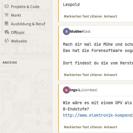
Leopold
Projekte & Code
Markt
Markierten Text zitieren
Antwort
Ausbildung & Beruf
blubber
Gast
B
Offtopic
Webseite
Mach dir mal die Mühe und scha
Das hat die Forensoftware sog
ANZEIGE
Dort findest du die vom Herst
Markierten Text zitieren
Antwort
Ingo L.
(corrtexx)
IL
Wie wäre es mit einem OPV als
http://www.elektronik-kompend
Markierten Text zitieren
Antwort