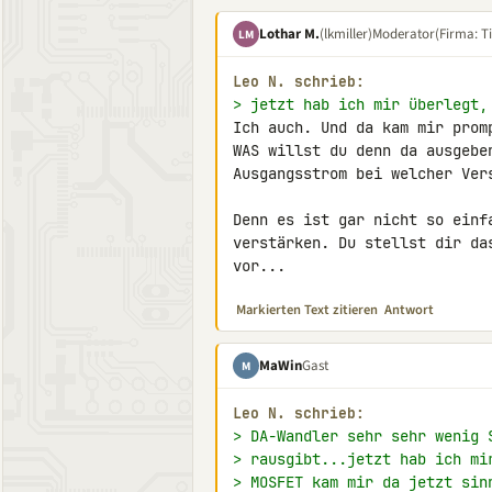
Lothar M.
(lkmiller)
Moderator
(Firma: Ti
LM
Leo N. schrieb:
> jetzt hab ich mir überlegt,
Ich auch. Und da kam mir promp
WAS willst du denn da ausgebe
Ausgangsstrom bei welcher Vers
Denn es ist gar nicht so einf
verstärken. Du stellst dir da
vor...
Markierten Text zitieren
Antwort
MaWin
Gast
M
Leo N. schrieb:
> DA-Wandler sehr sehr wenig 
> rausgibt...jetzt hab ich mi
> MOSFET kam mir da jetzt sin