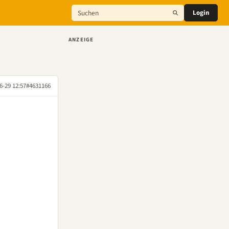
Login
ANZEIGE
6-29 12:57
#4631166