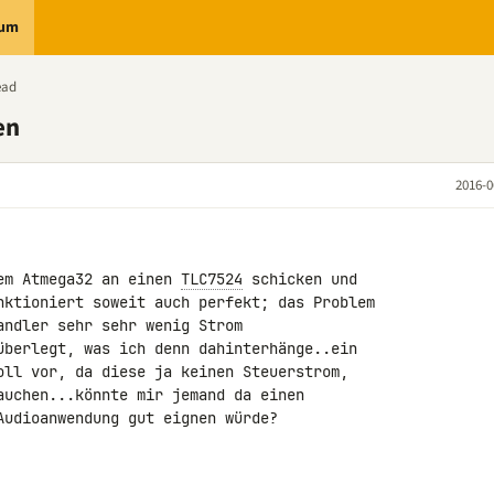
rum
ead
en
2016-0
em Atmega32 an einen 
TLC7524
 schicken und 

nktioniert soweit auch perfekt; das Problem 

ndler sehr sehr wenig Strom 

überlegt, was ich denn dahinterhänge..ein 

oll vor, da diese ja keinen Steuerstrom, 

auchen...könnte mir jemand da einen 

Audioanwendung gut eignen würde?
