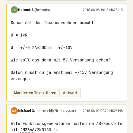
Helmut S.
(helmuts)
2016-08-08 19:18
#4676115
HS
Schon mal den Taschenrechner bemüht.

U = I*R

U = +/-0,2A*50Ohm = +/-10V

Wie soll das denn mit 5V Versorgung gehen?

Dafür musst du ja erst mal +/15V Versorgung 
erzeugen.
Markierten Text zitieren
Antwort
Michael X.
(der-michl)
(Firma: vyuxc)
2016-08-09 07:22
#4676448
MX
Alte Funktionsgeneratoren hatten ne AB-Endstufe 
mit 
2N3866
/2N5160 im 
