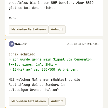
probelmlos bis in den UHF-bereich. Aber RRIO 
gibt es bei denen nicht.

W.S.
Markierten Text zitieren
Antwort
W.A.
Gast
2016-08-08 17:48
#4676037
W
Sphex schrieb:
> ich würde gerne mein Signal vom Generator 
(+-1V, sinus, 2mA, 1kHz -
> 10MHz) auf ca. 200-500 mA bringen.
Mit welchen Maßnahmen möchtest du die 
Abstrahlung deines Senders in 

zulässigen Grenzen halten?
Markierten Text zitieren
Antwort