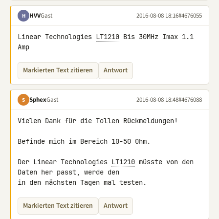
HVV
Gast
2016-08-08 18:16
#4676055
H
Linear Technologies 
LT1210
 Bis 30MHz Imax 1.1 
Amp
Markierten Text zitieren
Antwort
Sphex
Gast
2016-08-08 18:48
#4676088
S
Vielen Dank für die Tollen Rückmeldungen!

Befinde mich im Bereich 10-50 Ohm.

Der Linear Technologies 
LT1210
 müsste von den 
Daten her passt, werde den 

in den nächsten Tagen mal testen.
Markierten Text zitieren
Antwort