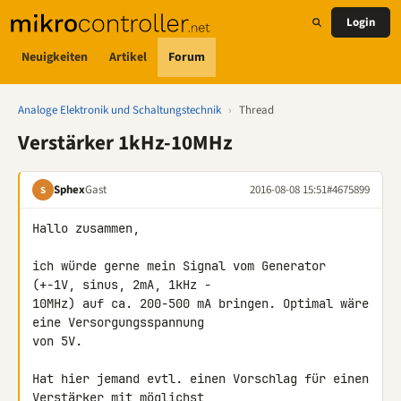
Login
Neuigkeiten
Artikel
Forum
Analoge Elektronik und Schaltungstechnik
›
Thread
Verstärker 1kHz-10MHz
Sphex
Gast
2016-08-08 15:51
#4675899
S
Hallo zusammen,

ich würde gerne mein Signal vom Generator 
(+-1V, sinus, 2mA, 1kHz - 

10MHz) auf ca. 200-500 mA bringen. Optimal wäre 
eine Versorgungsspannung 

von 5V.

Hat hier jemand evtl. einen Vorschlag für einen 
Verstärker mit möglichst 
