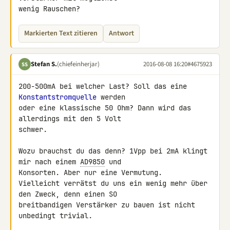
wenig Rauschen?
Markierten Text zitieren
Antwort
Stefan S.
(chiefeinherjar)
2016-08-08 16:20
#4675923
SS
200-500mA bei welcher Last? Soll das eine 
Konstantstromquelle
 werden 

oder eine klassische 50 Ohm? Dann wird das 
allerdings mit den 5 Volt 

schwer.

Wozu brauchst du das denn? 1Vpp bei 2mA klingt 
mir nach einem 
AD9850
 und 

Konsorten. Aber nur eine Vermutung.

Vielleicht verrätst du uns ein wenig mehr über 
den Zweck, denn einen SO 

breitbandigen Verstärker zu bauen ist nicht 
unbedingt trivial.