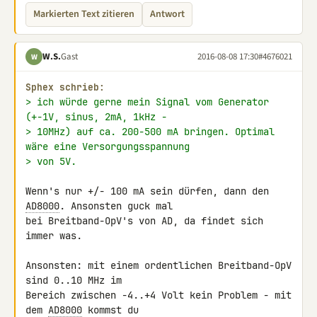
Markierten Text zitieren
Antwort
W.S.
Gast
2016-08-08 17:30
#4676021
W
Sphex schrieb:
> ich würde gerne mein Signal vom Generator 
(+-1V, sinus, 2mA, 1kHz -
> 10MHz) auf ca. 200-500 mA bringen. Optimal 
wäre eine Versorgungsspannung
> von 5V.
Wenn's nur +/- 100 mA sein dürfen, dann den 
AD8000
. Ansonsten guck mal 

bei Breitband-OpV's von AD, da findet sich 
immer was.

Ansonsten: mit einem ordentlichen Breitband-OpV 
sind 0..10 MHz im 

Bereich zwischen -4..+4 Volt kein Problem - mit 
dem 
AD8000
 kommst du 
