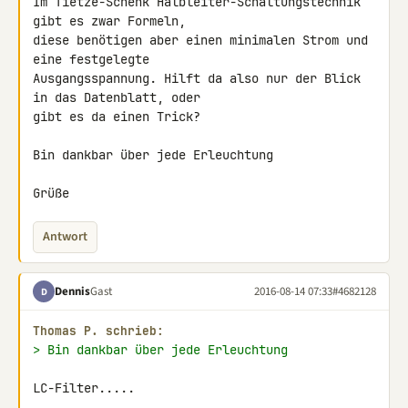
Im Tietze-Schenk Halbleiter-Schaltungstechnik 
gibt es zwar Formeln, 

diese benötigen aber einen minimalen Strom und 
eine festgelegte 

Ausgangsspannung. Hilft da also nur der Blick 
in das Datenblatt, oder 

gibt es da einen Trick?

Bin dankbar über jede Erleuchtung

Grüße
Antwort
Dennis
Gast
2016-08-14 07:33
#4682128
D
Thomas P. schrieb:
> Bin dankbar über jede Erleuchtung
LC-Filter.....
