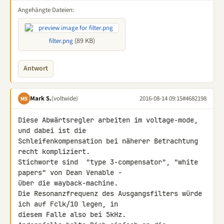
Angehängte Dateien:
(89 KB)
filter.png
Antwort
Mark S.
(voltwide)
2016-08-14 09:15
#4682198
MS
Diese Abwärtsregler arbeiten im voltage-mode, 
und dabei ist die 

Schleifenkompensation bei näherer Betrachtung 
recht kompliziert.

Stichworte sind  "type 3-compensator", "white 
papers" von Dean Venable - 

über die wayback-machine.

Die Resonanzfrequenz des Ausgangsfilters würde 
ich auf Fclk/10 legen, in 

diesem Falle also bei 5kHz.
