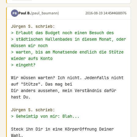
Paul B.
(paul_baumann)
2016-08-19 14:45
#4688976
PB
Jürgen S. schrieb:
> Erlaubt das Budget noch einen Besuch des
> städtischen Hallenbades in diesem Monat, oder 
müssen wir noch
> warten, bis am Monatsende endlich die Stütze 
wieder aufs Konto
> eingeht?
Wir müssen warten? Ich nicht. Jedenfalls nicht 
auf "Stütze". Das mag bei 

Dir anders aussehen, mein Verständnis dafür 
hast Du.

Jürgen S. schrieb:
> Geheimtip von mir: Blah...
Steck ihn Dir in eine Körperöffnung Deiner 
Wahl.
