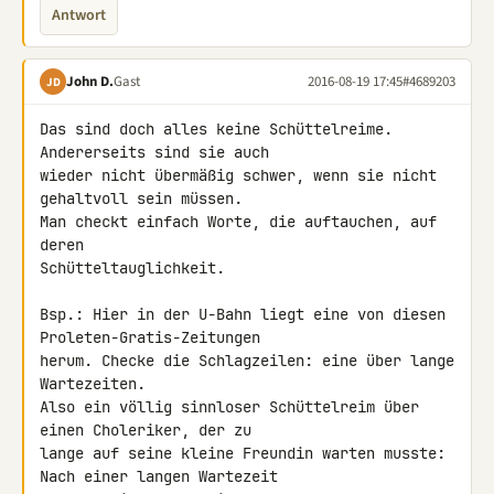
Antwort
John D.
Gast
2016-08-19 17:45
#4689203
JD
Das sind doch alles keine Schüttelreime. 
Andererseits sind sie auch 

wieder nicht übermäßig schwer, wenn sie nicht 
gehaltvoll sein müssen. 

Man checkt einfach Worte, die auftauchen, auf 
deren 

Schütteltauglichkeit.

Bsp.: Hier in der U-Bahn liegt eine von diesen 
Proleten-Gratis-Zeitungen 

herum. Checke die Schlagzeilen: eine über lange 
Wartezeiten.

Also ein völlig sinnloser Schüttelreim über 
einen Choleriker, der zu 

lange auf seine kleine Freundin warten musste:

Nach einer langen Wartezeit
