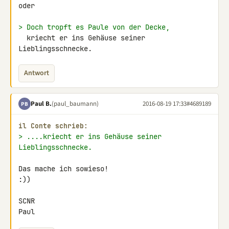
oder

> Doch tropft es Paule von der Decke,
  kriecht er ins Gehäuse seiner 
Lieblingsschnecke.
Antwort
Paul B.
(paul_baumann)
2016-08-19 17:33
#4689189
PB
il Conte schrieb:
> ....kriecht er ins Gehäuse seiner 
Lieblingsschnecke.
Das mache ich sowieso!

:))

SCNR

Paul