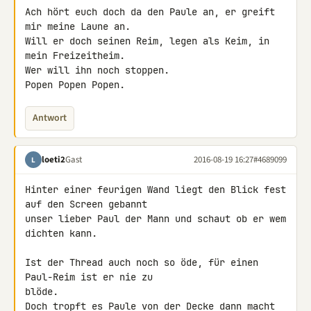
Ach hört euch doch da den Paule an, er greift 
mir meine Laune an.

Will er doch seinen Reim, legen als Keim, in 
mein Freizeitheim.

Wer will ihn noch stoppen.

Popen Popen Popen.
Antwort
loeti2
Gast
2016-08-19 16:27
#4689099
L
Hinter einer feurigen Wand liegt den Blick fest 
auf den Screen gebannt

unser lieber Paul der Mann und schaut ob er wem 
dichten kann.

Ist der Thread auch noch so öde, für einen 
Paul-Reim ist er nie zu 

blöde.

Doch tropft es Paule von der Decke dann macht 