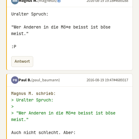
Magnus M.
(magnetus)
2016-08-19 19:18
#4689288
MM
Uralter Spruch:

"Wer Anderen in die Mö*e beisst ist böse 
meist."

:P
Antwort
Paul B.
(paul_baumann)
2016-08-19 19:47
#4689317
PB
Magnus M. schrieb:
> Uralter Spruch:
>
> "Wer Anderen in die Mö*e beisst ist böse 
meist."
Auch nicht schlecht. Aber:
