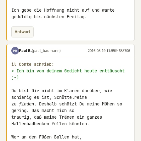
Ich gebe die Hoffnung nicht auf und warte 
geduldig bis nächsten Freitag.
Antwort
Paul B.
(paul_baumann)
2016-08-19 11:59
#4688706
PB
il Conte schrieb:
> Ich bin von deinem Gedicht heute enttäuscht 
;-)
Du bist Dir nicht im Klaren darüber, wie 
schierig es ist, Schüttelreime 

zu 
finden
. Deshalb schätzt Du meine Mühen so 
gering. Das macht mich so 

traurig, daß meine Tränen ein ganzes 
Hallenbadbecken füllen könnten.

Wer an den Füßen Ballen hat,
