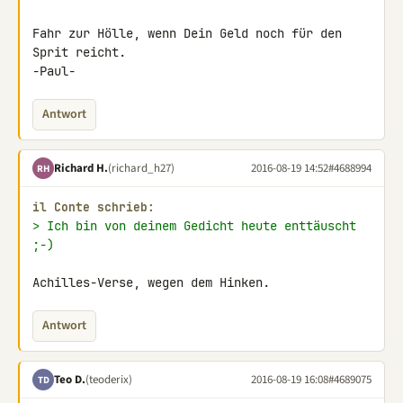
Fahr zur Hölle, wenn Dein Geld noch für den 
Sprit reicht.

-Paul-
Antwort
Richard H.
(richard_h27)
2016-08-19 14:52
#4688994
RH
il Conte schrieb:
> Ich bin von deinem Gedicht heute enttäuscht 
;-)
Achilles-Verse, wegen dem Hinken.
Antwort
Teo D.
(teoderix)
2016-08-19 16:08
#4689075
TD