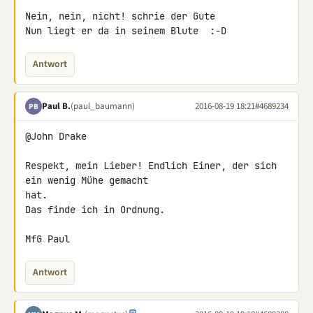
Nein, nein, nicht! schrie der Gute

Nun liegt er da in seinem Blute  :-D
Antwort
Paul B.
(paul_baumann)
2016-08-19 18:21
#4689234
PB
@John Drake

Respekt, mein Lieber! Endlich Einer, der sich 
ein wenig Mühe gemacht 

hat.

Das finde ich in Ordnung.

MfG Paul
Antwort