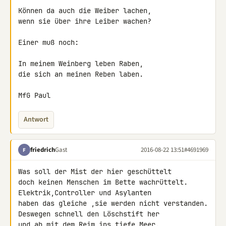
Können da auch die Weiber lachen,

wenn sie über ihre Leiber wachen?

Einer muß noch:

In meinem Weinberg leben Raben,

die sich an meinen Reben laben.

MfG Paul
Antwort
friedrich
Gast
2016-08-22 13:51
#4691969
F
Was soll der Mist der hier geschüttelt

doch keinen Menschen im Bette wachrüttelt.

Elektrik,Controller und Asylanten

haben das gleiche ,sie werden nicht verstanden.

Deswegen schnell den Löschstift her

und ab mit dem Reim ins tiefe Meer.