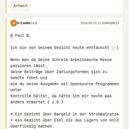
Antwort
il Conte
Gast
2016-08-19 11:10
#4688613
IC
@ Paul B.

Ich bin von deinem Gedicht heute enttäuscht ;-)

Wenn man da deine Schreib-Arbeitswoche Revue 
passieren lässt,

deine Beiträge über Zahlungsformen sich zu 
Gemüte führt und

wie du deine Ausgaben mit Opensource-Programmen 
unter

Kontrolle hältst, da hätte ich mir heute was 
anders erwartet ( z.B.)

* Ein Gedicht über Bargeld in der Strohmatratze

* ein Gedicht über Esel die das Lagern von Gold 
überflüssig machen.
