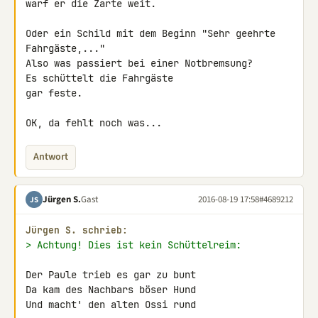
warf er die Zarte weit.

Oder ein Schild mit dem Beginn "Sehr geehrte 
Fahrgäste,..."

Also was passiert bei einer Notbremsung?

Es schüttelt die Fahrgäste

gar feste.

OK, da fehlt noch was...
Antwort
Jürgen S.
Gast
2016-08-19 17:58
#4689212
JS
Jürgen S. schrieb:
> Achtung! Dies ist kein Schüttelreim:
Der Paule trieb es gar zu bunt

Da kam des Nachbars böser Hund

Und macht' den alten Ossi rund
