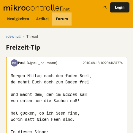
Login
Neuigkeiten
Artikel
Forum
/dev/null
›
Thread
Freizeit-Tip
Paul B.
(paul_baumann)
2016-08-18 16:23
#4687774
PB
Morgen Mittag nach dem faden Brei,

da nehmt Euch doch zum Baden frei

und macht dem, der im 
Nachen
 saß

von unten her die Sachen naß!

Mal gucken, ob ich Seen find,

worin satt Nixen Feen sind.

In diesem Sinne:
