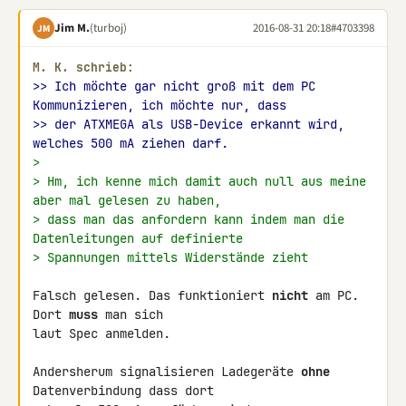
Jim M.
(turboj)
2016-08-31 20:18
#4703398
JM
M. K. schrieb:
>> Ich möchte gar nicht groß mit dem PC 
Kommunizieren, ich möchte nur, dass
>> der ATXMEGA als USB-Device erkannt wird, 
welches 500 mA ziehen darf.
>
> Hm, ich kenne mich damit auch null aus meine 
aber mal gelesen zu haben,
> dass man das anfordern kann indem man die 
Datenleitungen auf definierte
> Spannungen mittels Widerstände zieht
Falsch gelesen. Das funktioniert 
nicht
 am PC. 
Dort 
muss
 man sich 

laut Spec anmelden.

Andersherum signalisieren Ladegeräte 
ohne
Datenverbindung dass dort 
