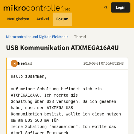
Login
Neuigkeiten
Artikel
Forum
Mikrocontroller und Digitale Elektronik
›
Thread
USB Kommunikation ATXMEGA16A4U
Nee
Gast
2016-08-31 07:50
#4702548
N
Hallo zusammen,

auf meiner Schaltung befindet sich ein 
ATXMEGA16
A4U. Ich möchte die 

Schaltung über USB versorgen. Da ich gesehen 
habe, dass der ATXMEGA USB 

Kommunikation besitzt, wollte ich diese nutzen 
um am BUS 500 mA für 

meine Schaltung "anzumelden". Ich wollte das 
Atmel Software Framework 
