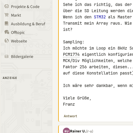
Sehe ich das richtig, das der
Projekte & Code
über die SD Leitung werden di
Markt
Wenn ich den 
STM32
 als Master
Transmit mein Array raus. Wie
Ausbildung & Beruf
ist?

Offtopic
Webseite
Sampling:

PCM1774
 eigentlich konfigurie
Bildergalerie
MCK/Div Möglichkeiten, welche
Faktor 256 arbeiten, diesen..
auf diese Konstellation passt)
ANZEIGE
Ich wäre sehr dankbar, wenn m
Viele Grüße,

Franz
Antwort
Rainer U.
(r-u)
RU