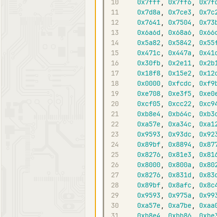
10
0x7fff
,
0x7ff6
,
0x7f
11
0x7d8a
,
0x7ce3
,
0x7c
12
0x7641
,
0x7504
,
0x73
13
0x6a6d
,
0x68a6
,
0x66
14
0x5a82
,
0x5842
,
0x55
15
0x471c
,
0x447a
,
0x41
16
0x30fb
,
0x2e11
,
0x2b
17
0x18f8
,
0x15e2
,
0x12
18
0x0000
,
0xfcdc
,
0xf9
19
0xe708
,
0xe3f5
,
0xe0
20
0xcf05
,
0xcc22
,
0xc9
21
0xb8e4
,
0xb64c
,
0xb3
22
0xa57e
,
0xa34c
,
0xa1
23
0x9593
,
0x93dc
,
0x92
24
0x89bf
,
0x8894
,
0x87
25
0x8276
,
0x81e3
,
0x81
26
0x8000
,
0x800a
,
0x80
27
0x8276
,
0x831d
,
0x83
28
0x89bf
,
0x8afc
,
0x8c
29
0x9593
,
0x975a
,
0x99
30
0xa57e
,
0xa7be
,
0xaa
31
0xb8e4
,
0xbb86
,
0xbe