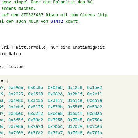
 ganz simpel über die Polarität des WS
 anders machen.
 auf dem STM32F407 Disco mit dem Cirrus Chip
ei der auch MCLK vom 
STM32
 kommt.
 Griff mittlerweile, nur eine Unstimmigkeit 

io Daten:

zum testen
=
{
47
,
0x096a
,
0x0c8b
,
0x0fab
,
0x12c8
,
0x15e2
,
19
,
0x2223
,
0x2528
,
0x2826
,
0x2b1f
,
0x2e11
,
ba
,
0x398c
,
0x3c56
,
0x3f17
,
0x41ce
,
0x447a
,
3f
,
0x4ebf
,
0x5133
,
0x539b
,
0x55f5
,
0x5842
,
d7
,
0x60ec
,
0x62f2
,
0x64e8
,
0x66cf
,
0x68a6
,
ca
,
0x6f5f
,
0x70e2
,
0x7255
,
0x73b5
,
0x7504
,
84
,
0x798a
,
0x7a7d
,
0x7b5d
,
0x7c29
,
0x7ce3
,
9d
,
0x7f09
,
0x7f62
,
0x7fa7
,
0x7fd8
,
0x7ff6
,