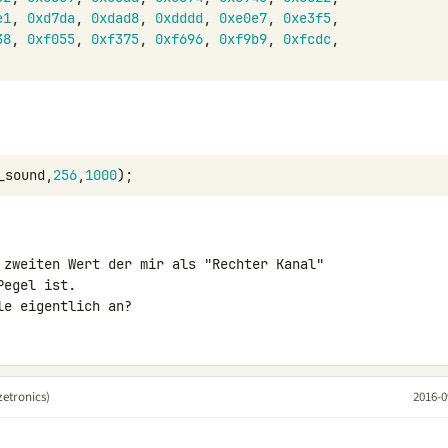
e1
,
0xd7da
,
0xdad8
,
0xdddd
,
0xe0e7
,
0xe3f5
,
38
,
0xf055
,
0xf375
,
0xf696
,
0xf9b9
,
0xfcdc
,
_sound
,
256
,
1000
);
 zweiten Wert der mir als "Rechter Kanal" 

egel ist.

le eigentlich an?
etronics)
2016-0