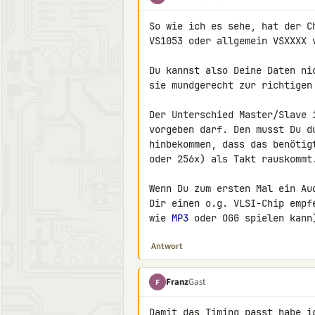
So wie ich es sehe, hat der C
VS1053 oder allgemein VSXXXX v
Du kannst also Deine Daten ni
sie mundgerecht zur richtigen
Der Unterschied Master/Slave 
vorgeben darf. Den musst Du d
hinbekommen, dass das benötig
oder 256x) als Takt rauskommt.
Wenn Du zum ersten Mal ein Au
Dir einen o.g. VLSI-Chip empf
wie 
MP3
 oder OGG spielen kann
Antwort
Franz
Gast
F
Damit das Timing passt habe i