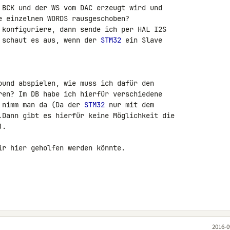
 BCK und der WS vom DAC erzeugt wird und 

e einzelnen WORDS rausgeschoben?

 konfiguriere, dann sende ich per HAL I2S 

 schaut es aus, wenn der 
STM32
 ein Slave 

ren? Im DB habe ich hierfür verschiedene 

 nimm man da (Da der 
STM32
 nur mit dem 

.Dann gibt es hierfür keine Möglichkeit die 

.

ir hier geholfen werden könnte.

2016-0