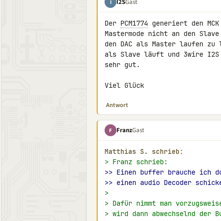
I2S
Gast
I
Der 
PCM1774
 generiert den MCK
Mastermode nicht an den Slave
den DAC als Master laufen zu 
als Slave läuft und 3wire I2S
sehr gut.

Viel Glück
Antwort
Franz
Gast
F
Matthias S. schrieb:
> Franz schrieb:
>> Einen buffer brauche ich d
>> einen audio Decoder schick
>
> Dafür nimmt man vorzugsweis
> wird dann abwechselnd der B