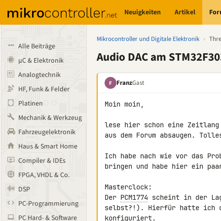
Neuigkeiten
Artikel
Fo
Mikrocontroller und Digitale Elektronik
›
Thr
Alle Beiträge
Audio DAC am STM32F30
µC & Elektronik
Analogtechnik
Franz
Gast
F
HF, Funk & Felder
Platinen
Moin moin,

Mechanik & Werkzeug
lese hier schon eine Zeitlang
Fahrzeugelektronik
aus dem Forum absaugen. Tolles
Haus & Smart Home
Ich habe nach wie vor das Pro
Compiler & IDEs
bringen und habe hier ein paa
FPGA, VHDL & Co.
Masterclock:

DSP
Der 
PCM1774
 scheint in der La
PC-Programmierung
selbst?!). Hierfür hatte ich 
PC Hard- & Software
konfiguriert.
