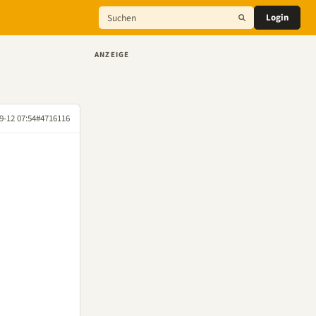
Login
ANZEIGE
9-12 07:54
#4716116