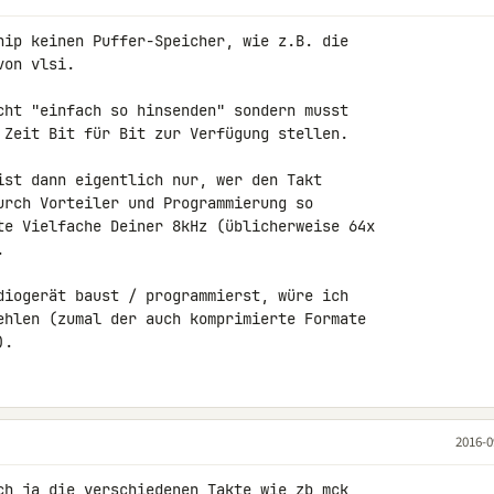
hip keinen Puffer-Speicher, wie z.B. die 

on vlsi.

cht "einfach so hinsenden" sondern musst 

 Zeit Bit für Bit zur Verfügung stellen.

ist dann eigentlich nur, wer den Takt 

urch Vorteiler und Programmierung so 

te Vielfache Deiner 8kHz (üblicherweise 64x 



diogerät baust / programmierst, würe ich 

ehlen (zumal der auch komprimierte Formate 

).
2016-0
ch ja die verschiedenen Takte wie zb mck, 
