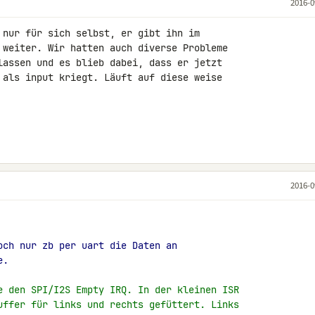
2016-0
 nur für sich selbst, er gibt ihn im 

 weiter. Wir hatten auch diverse Probleme 

lassen und es blieb dabei, dass er jetzt 

 als input kriegt. Läuft auf diese weise 

2016-0
och nur zb per uart die Daten an
e.
e den SPI/I2S Empty IRQ. In der kleinen ISR
uffer für links und rechts gefüttert. Links