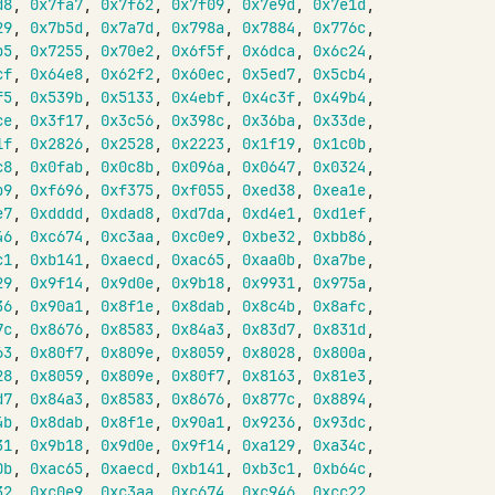
d8
,
0x7fa7
,
0x7f62
,
0x7f09
,
0x7e9d
,
0x7e1d
,
29
,
0x7b5d
,
0x7a7d
,
0x798a
,
0x7884
,
0x776c
,
b5
,
0x7255
,
0x70e2
,
0x6f5f
,
0x6dca
,
0x6c24
,
cf
,
0x64e8
,
0x62f2
,
0x60ec
,
0x5ed7
,
0x5cb4
,
f5
,
0x539b
,
0x5133
,
0x4ebf
,
0x4c3f
,
0x49b4
,
ce
,
0x3f17
,
0x3c56
,
0x398c
,
0x36ba
,
0x33de
,
1f
,
0x2826
,
0x2528
,
0x2223
,
0x1f19
,
0x1c0b
,
c8
,
0x0fab
,
0x0c8b
,
0x096a
,
0x0647
,
0x0324
,
b9
,
0xf696
,
0xf375
,
0xf055
,
0xed38
,
0xea1e
,
e7
,
0xdddd
,
0xdad8
,
0xd7da
,
0xd4e1
,
0xd1ef
,
46
,
0xc674
,
0xc3aa
,
0xc0e9
,
0xbe32
,
0xbb86
,
c1
,
0xb141
,
0xaecd
,
0xac65
,
0xaa0b
,
0xa7be
,
29
,
0x9f14
,
0x9d0e
,
0x9b18
,
0x9931
,
0x975a
,
36
,
0x90a1
,
0x8f1e
,
0x8dab
,
0x8c4b
,
0x8afc
,
7c
,
0x8676
,
0x8583
,
0x84a3
,
0x83d7
,
0x831d
,
63
,
0x80f7
,
0x809e
,
0x8059
,
0x8028
,
0x800a
,
28
,
0x8059
,
0x809e
,
0x80f7
,
0x8163
,
0x81e3
,
d7
,
0x84a3
,
0x8583
,
0x8676
,
0x877c
,
0x8894
,
4b
,
0x8dab
,
0x8f1e
,
0x90a1
,
0x9236
,
0x93dc
,
31
,
0x9b18
,
0x9d0e
,
0x9f14
,
0xa129
,
0xa34c
,
0b
,
0xac65
,
0xaecd
,
0xb141
,
0xb3c1
,
0xb64c
,
32
,
0xc0e9
,
0xc3aa
,
0xc674
,
0xc946
,
0xcc22
,