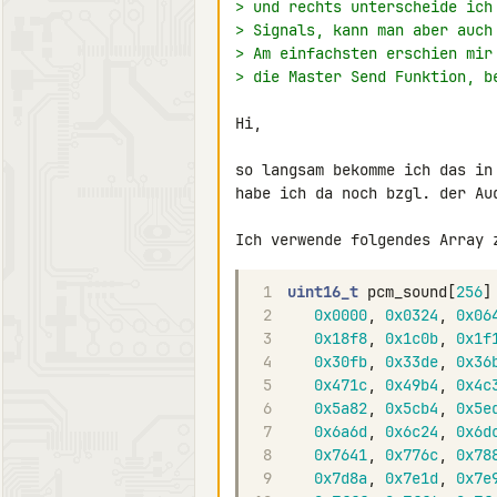
> und rechts unterscheide ich
> Signals, kann man aber auch
> Am einfachsten erschien mir
> die Master Send Funktion, b
Hi,

so langsam bekomme ich das in
habe ich da noch bzgl. der Aud
Ich verwende folgendes Array 
1
uint16_t
pcm_sound
[
256
]
2
0x0000
,
0x0324
,
0x06
3
0x18f8
,
0x1c0b
,
0x1f
4
0x30fb
,
0x33de
,
0x36
5
0x471c
,
0x49b4
,
0x4c
6
0x5a82
,
0x5cb4
,
0x5e
7
0x6a6d
,
0x6c24
,
0x6d
8
0x7641
,
0x776c
,
0x78
9
0x7d8a
,
0x7e1d
,
0x7e