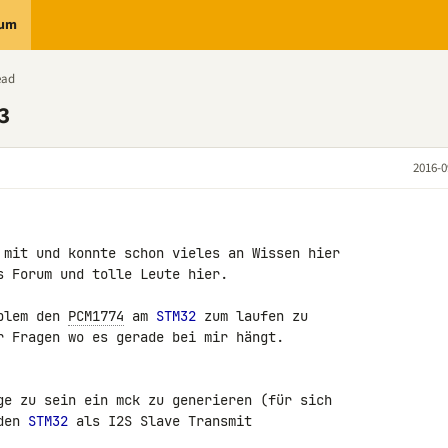
rum
ead
3
2016-0
 mit und konnte schon vieles an Wissen hier 

 Forum und tolle Leute hier.

blem den 
PCM1774
 am 
STM32
 zum laufen zu 

r Fragen wo es gerade bei mir hängt.

ge zu sein ein mck zu generieren (für sich 

den 
STM32
 als I2S Slave Transmit 
