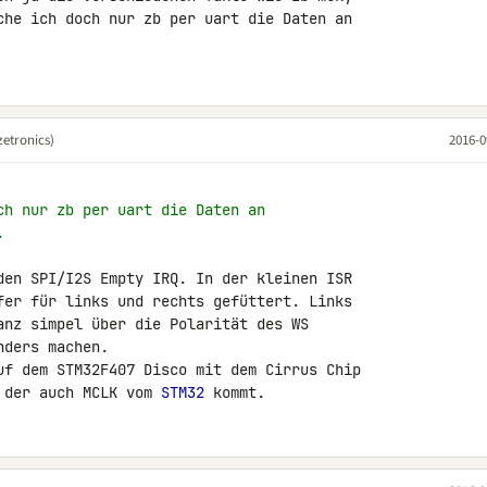
che ich doch nur zb per uart die Daten an 

etronics)
2016-0
ch nur zb per uart die Daten an
.
den SPI/I2S Empty IRQ. In der kleinen ISR 

fer für links und rechts gefüttert. Links 

anz simpel über die Polarität des WS 

ders machen.

uf dem STM32F407 Disco mit dem Cirrus Chip 

 der auch MCLK vom 
STM32
 kommt.