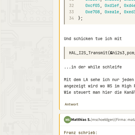
32
0xcf05
,
0xd1ef
,
0xd4
33
0xe708
,
0xea1e
,
0xed
34
};
Und schicken tue ich mit
HAL_I2S_Transmit
(
&
hi2s3
,
pcm
...in der while schleife

Mit dem LA sehe ich nur jeden
angezeigt wird wo WS im High P
Wie steuert man hier die Kanä
Antwort
Matthias S.
(mschoeldgen)
(Firma: matz
MS
Franz schrieb: