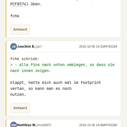
PCF8574
) üben.

fchk
Antwort
Joachim B.
(jar)
2016-10-06 14:33
#4745264
JB
fchk schrieb:
> - alle Pins nach unten umbiegen, so dass sie 
nach innen zeigen.
klappt, hatte mich auch mal im footprint 
vertan, so kann man es noch 

nutzen.
Antwort
Matthias W.
(matt007)
2016-10-06 14:48
#4745280
MW