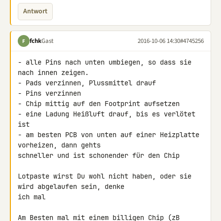
Antwort
fchk
Gast
2016-10-06 14:30
#4745256
F
- alle Pins nach unten umbiegen, so dass sie 
nach innen zeigen.

- Pads verzinnen, Plussmittel drauf

- Pins verzinnen

- Chip mittig auf den Footprint aufsetzen

- eine Ladung Heißluft drauf, bis es verlötet 
ist

- am besten PCB von unten auf einer Heizplatte 
vorheizen, dann gehts 

schneller und ist schonender für den Chip

Lotpaste wirst Du wohl nicht haben, oder sie 
wird abgelaufen sein, denke 

ich mal

Am Besten mal mit einem billigen Chip (zB 