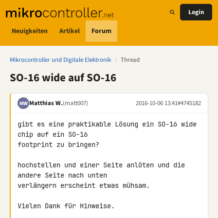
Login
Neuigkeiten
Artikel
Forum
Mikrocontroller und Digitale Elektronik
›
Thread
SO-16 wide auf SO-16
Matthias W.
(matt007)
2016-10-06 13:41
#4745182
MW
gibt es eine praktikable Lösung ein SO-16 wide 
chip auf ein SO-16 

footprint zu bringen?

hochstellen und einer Seite anlöten und die 
andere Seite nach unten 

verlängern erscheint etwas mühsam.

Vielen Dank für Hinweise.