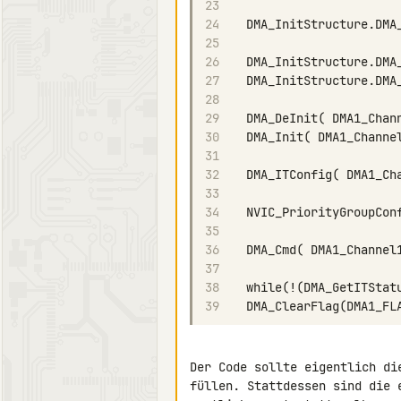
23
24
25
26
27
28
29
30
31
32
33
34
35
36
37
38
39
Der Code sollte eigentlich di
füllen. Stattdessen sind die 