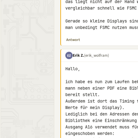
das liegt nicht auf der Hand 
vergleichbar schnell wie FSMC
Gerade so kleine Displays sin
man unbedingt FSMC nutzen mus
Antwort
Erik Z.
(erik_wolfram)
EZ
Hallo,

ich habe es nun zum Laufen be
mann neben einer PDF eine Bib
bereit stellt.

Außerdem ist dort das Timing 
Werte für mein Display).

Lediglich bei den Adressen de
Bibliothek eine Einschränkung
Ausgang A16 verwendet muss fü
eingeschoben werden:
