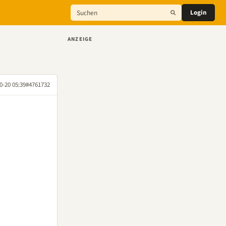
Login
ANZEIGE
0-20 05:39
#4761732