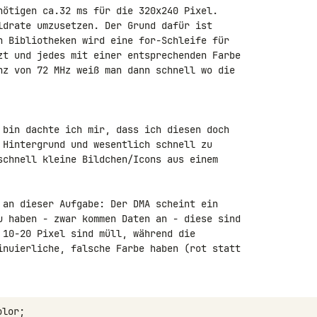
nötigen ca.32 ms für die 320x240 Pixel. 

ldrate umzusetzen. Der Grund dafür ist 

n Bibliotheken wird eine for-Schleife für 

zt und jedes mit einer entsprechenden Farbe 

nz von 72 MHz weiß man dann schnell wo die 

 bin dachte ich mir, dass ich diesen doch 

 Hintergrund und wesentlich schnell zu 

schnell kleine Bildchen/Icons aus einem 

 an dieser Aufgabe: Der DMA scheint ein 

u haben - zwar kommen Daten an - diese sind 

 10-20 Pixel sind müll, während die 

inuierliche, falsche Farbe haben (rot statt 
