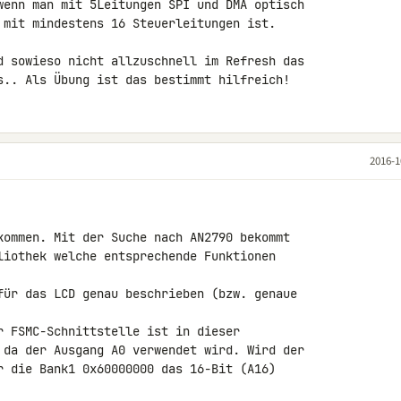
wenn man mit 5Leitungen SPI und DMA optisch 

 mit mindestens 16 Steuerleitungen ist.

d sowieso nicht allzuschnell im Refresh das 

s.. Als Übung ist das bestimmt hilfreich!
2016-1
kommen. Mit der Suche nach AN2790 bekommt 

liothek welche entsprechende Funktionen 

für das LCD genau beschrieben (bzw. genaue 

r FSMC-Schnittstelle ist in dieser 

 da der Ausgang A0 verwendet wird. Wird der 

r die Bank1 0x60000000 das 16-Bit (A16) 
