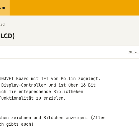
rum
ead
(LCD)
2016-1
103VET Board mit TFT von Pollin zugelegt.

 Display-Controller und ist über 16 Bit 

ich mir entsprechende Bibliotheken 

unktionalität zu erzielen.

phen zeichnen und Bildchen anzeigen. (Alles 

h gibts auch!
