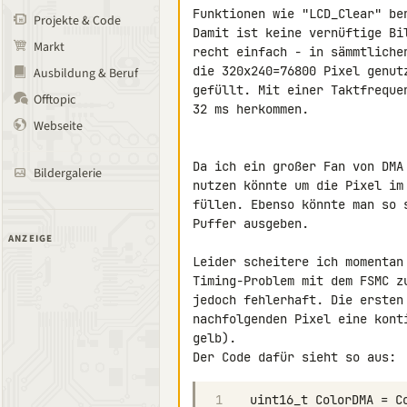
Funktionen wie "LCD_Clear" be
Projekte & Code
Damit ist keine vernüftige Bi
Markt
recht einfach - in sämmtliche
die 320x240=76800 Pixel genut
Ausbildung & Beruf
gefüllt. Mit einer Taktfreque
Offtopic
32 ms herkommen.

Webseite
Da ich ein großer Fan von DMA
Bildergalerie
nutzen könnte um die Pixel im
füllen. Ebenso könnte man so 
Puffer ausgeben.

ANZEIGE
Leider scheitere ich momentan
Timing-Problem mit dem FSMC z
jedoch fehlerhaft. Die ersten
nachfolgenden Pixel eine kont
gelb).

1