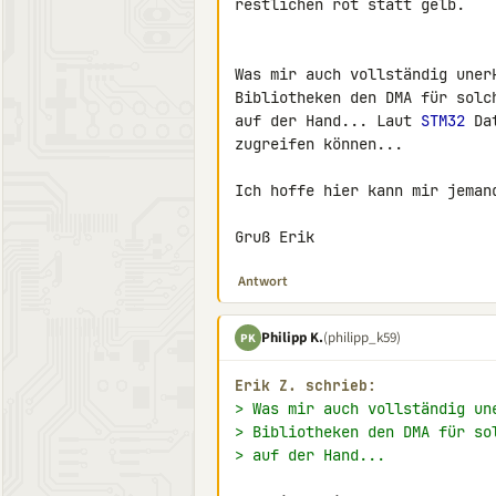
restlichen rot statt gelb.

Was mir auch vollständig uner
Bibliotheken den DMA für solc
auf der Hand... Laut 
STM32
 Da
zugreifen können...

Ich hoffe hier kann mir jemand
Gruß Erik
Antwort
Philipp K.
(philipp_k59)
PK
Erik Z. schrieb:
> Was mir auch vollständig un
> Bibliotheken den DMA für so
> auf der Hand...