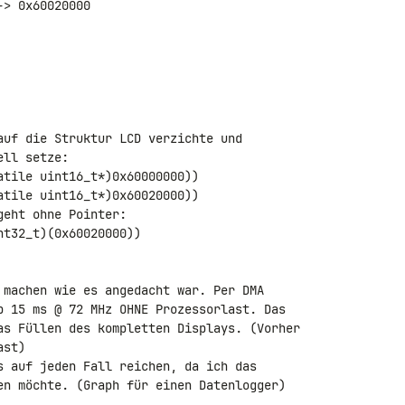
> 0x60020000

auf die Struktur LCD verzichte und 

ll setze:

tile uint16_t*)0x60000000))

tile uint16_t*)0x60020000))

eht ohne Pointer:

t32_t)(0x60020000))

 machen wie es angedacht war. Per DMA 

p 15 ms @ 72 MHz OHNE Prozessorlast. Das 

as Füllen des kompletten Displays. (Vorher 

st)

s auf jeden Fall reichen, da ich das 

en möchte. (Graph für einen Datenlogger)
