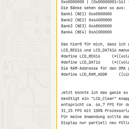
0x60000000 | (0x00000001<16) -
Die Bänke sehen dann so aus:

Bank1 (NE1) 0x60000000

Bank2 (NE2) 0x64000000

Bank3 (NE3) 0x68000000

Bank4 (NE4) 0x6C000000

Das hierß für mich, dass ich 
LCD_REG16 und LCD_DATA16 manue
#define LCD_REG16     (*((vola
#define LCD_DAT16     (*((vola
Die RAM-Addresse für den DMA g
#define LCD_RAM_ADDR     ((uin
Jetzt konnte ich das ganze so
benötigt ein "LCD_Clear" knap
entspricht ca. 66,7 FPS für d
31,25 FPS mit 100% Prozessorla
Für meine Anwendung sollte da
Display nur partiell neu füll