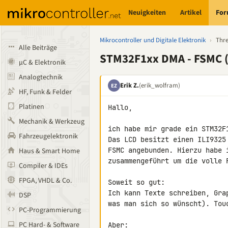
Neuigkeiten
Artikel
Fo
Mikrocontroller und Digitale Elektronik
›
Thr
Alle Beiträge
STM32F1xx DMA - FSMC 
µC & Elektronik
Analogtechnik
Erik Z.
(erik_wolfram)
EZ
HF, Funk & Felder
Platinen
Hallo,

Mechanik & Werkzeug
ich habe mir grade ein STM32F
Fahrzeugelektronik
Das LCD besitzt einen ILI9325
FSMC angebunden. Hierzu habe 
Haus & Smart Home
zusammengeführt um die volle F
Compiler & IDEs
FPGA, VHDL & Co.
Soweit so gut:

Ich kann Texte schreiben, Gra
DSP
was man sich so wünscht). Touc
PC-Programmierung
PC Hard- & Software
Aber:
