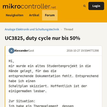
Login
Neuigkeiten
Artikel
Forum
Analoge Elektronik und Schaltungstechnik
›
Thread
UC3825, duty cycle nur bis 50%
Alexander
Gast
2016-10-27 19:55
#4771398
A
Hi,

mir wurde ein altes Studentenprojekt in die 
Hände gelegt, für das die 

entsprechende Dokumentation fehlt. Entsprechend 
habe ich einen 

Schaltplan skizziert. Hoffentlich ist der 
einigermaßen lesbar.

Zur Situation:

Ich habe ein Thermoelement, dessen 