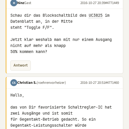
hinz
Gast
2016-10-27 20:39
#4771449
H
Schau dir das Blockschaltbild des 
UC3825
 im 
Datenblatt an, in der Mitte 

steht "Toggle F/F".

Jetzt klar weshalb man mit nur einem Ausgang 
nicht auf mehr als knapp 

50% kommen kann?
Antwort
Christian S.
(roehrenvorheizer)
2016-10-27 20:51
#4771460
CS
Hallo,

das von Dir favorisierte Schaltregler-IC hat 
zwei Ausgänge und ist somit 

für Gegentakt-Betrieb gedacht. So ein 
Gegentakt-Leistungsschalter würde 
