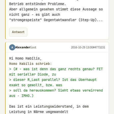
Betrieb entstünden Probleme. 

Aber allgemein gesehen stimmt diese Aussage so 
nicht ganz - es gibt auch 

"stromgespeiste" Gegentaktwandler (Step-Up)...
Antwort
Alexander
Gast
2016-10-29 13:00
#4773231
A
Homo Habilis schrieb:
> (# - was ist denn das ganz rechts genau? FET 
mit serieller Diode, zu
> dieser R_Last parallel? Ist das überhaupt 
exakt so gewollt, bzw. was
> soll da herauskommen? Sieht etwas verwirrend 
aus - IMHO.)
Das ist ein Leistungswiderstand, in dem 
Leistung in Wärme umgewandelt 
