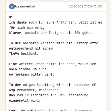
Alexander
Gast
2016-10-28 07:02
#4771700
A
Hi,

Ich danke euch für eure Antworten. Jetzt ist es 
für mich ein wenig 

klarer, weshalb der Tastgrad bis 50% geht.

In der nächsten Version wird die Leiterplatte 
TL494
 bestückt.

Eine weitere Frage hätte ich noch, falls ich 
noch einmal um eure 

Aufmerksam bitten darf:

In der obigen Schaltung wird ein externer OP 
Amp verwendet, wohingegen 

das PWM IC lediglich zur PWM Generierung 
eingesetzt wird.

Seht ihr auf Anhieb irgendwelche Argumente, 