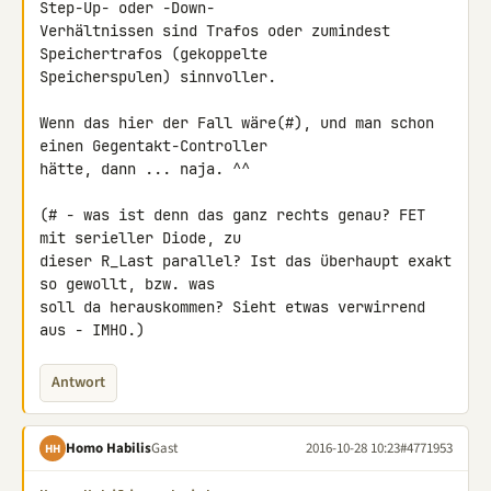
Step-Up- oder -Down- 

Verhältnissen sind Trafos oder zumindest 
Speichertrafos (gekoppelte 

Speicherspulen) sinnvoller.

Wenn das hier der Fall wäre(#), und man schon 
einen Gegentakt-Controller 

hätte, dann ... naja. ^^

(# - was ist denn das ganz rechts genau? FET 
mit serieller Diode, zu 

dieser R_Last parallel? Ist das überhaupt exakt 
so gewollt, bzw. was 

soll da herauskommen? Sieht etwas verwirrend 
aus - IMHO.)
Antwort
Homo Habilis
Gast
2016-10-28 10:23
#4771953
HH