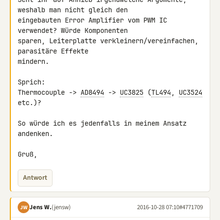
weshalb man nicht gleich den 

eingebauten Error Amplifier vom PWM IC 
verwendet? Würde Komponenten 

sparen, Leiterplatte verkleinern/vereinfachen, 
parasitäre Effekte 

mindern.

Sprich:

Thermocouple -> 
AD8494
 -> 
UC3825
 (
TL494
, 
UC3524
etc.)?

So würde ich es jedenfalls in meinem Ansatz 
andenken.

Gruß,
Antwort
Jens W.
(jensw)
2016-10-28 07:10
#4771709
JW