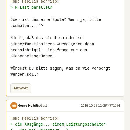
Homo Habilis schrieb:
> R_Last parallel?
Oder ist das eine Spule? Wenn ja, bitte 
ausmalen... ^^

Nicht, daß das nicht so oder so 
ginge/funktionieren würde (wenn denn 

beabsichtigt) - ich frage nur aus 
Sicherheitsgründen.

Würdest Du bitte sagen, was da wie versorgt 
werden soll?
Antwort
Homo Habilis
Gast
2016-10-28 12:05
#4772084
HH
Homo Habilis schrieb:
> die Ausgänge... einem Leistungsschalter 