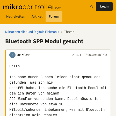
Login
Neuigkeiten
Artikel
Forum
Mikrocontroller und Digitale Elektronik
›
Thread
Bluetooth SPP Modul gesucht
Farin
Gast
2016-11-07 08:50
#4783793
F
Hallo

Ich habe durch Suchen leider nicht genau das 
gefunden, was ich mir 

erhofft habe. Ich suche ein Bluetooth Modul mit 
dem ich Daten von meinem 

ADC-Wandler versenden kann. Dabei müsste ich 
eine Datenrate von etwa 10 

kilobit/sekunde hinbekommen, was mit Bluetooth 
eigentlich kein Problem 
