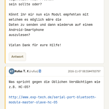
sein sollte oder?

Könnt ihr mir nun ein Modul empfehlen mit 
welchem es möglich wäre die 

Daten zu senden und dann wiederum auf einem 
Android-Smartphone 

auszulesen?

Vielen Dank für eure Hilfe!
Antwort
Rufus Τ. F.
(rufus)
2016-11-07 08:55
#4783797
RΤ
Was spricht gegen die üblichen Verdächtigen wie 
z.B. HC-05?

http://www.exp-tech.de/serial-port-bluetooth-
module-master-slave-hc-05