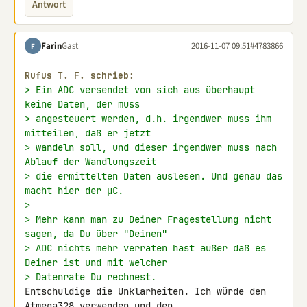
Antwort
Farin
Gast
2016-11-07 09:51
#4783866
F
Rufus Τ. F. schrieb:
> Ein ADC versendet von sich aus überhaupt 
keine Daten, der muss
> angesteuert werden, d.h. irgendwer muss ihm 
mitteilen, daß er jetzt
> wandeln soll, und dieser irgendwer muss nach 
Ablauf der Wandlungszeit
> die ermittelten Daten auslesen. Und genau das 
macht hier der µC.
>
> Mehr kann man zu Deiner Fragestellung nicht 
sagen, da Du über "Deinen"
> ADC nichts mehr verraten hast außer daß es 
Deiner ist und mit welcher
> Datenrate Du rechnest.
Entschuldige die Unklarheiten. Ich würde den 
Atmega328 verwenden und den 
