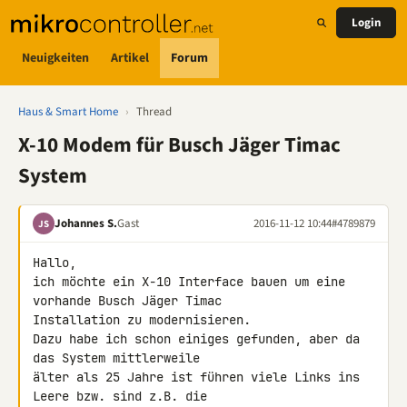
Login
Neuigkeiten
Artikel
Forum
Haus & Smart Home
›
Thread
X-10 Modem für Busch Jäger Timac
System
Johannes S.
Gast
2016-11-12 10:44
#4789879
JS
Hallo,

ich möchte ein X-10 Interface bauen um eine 
vorhande Busch Jäger Timac 

Installation zu modernisieren.

Dazu habe ich schon einiges gefunden, aber da 
das System mittlerweile 

älter als 25 Jahre ist führen viele Links ins 
Leere bzw. sind z.B. die 
