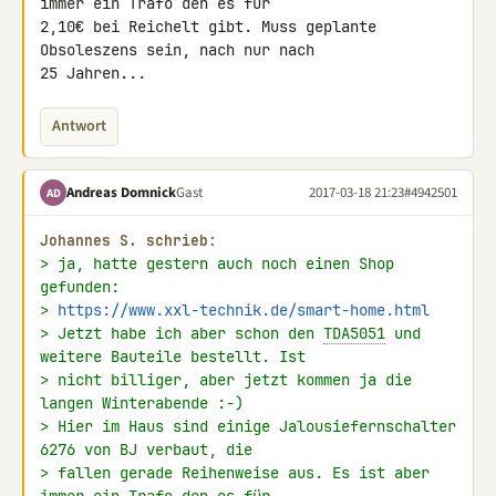
immer ein Trafo den es für 

2,10€ bei Reichelt gibt. Muss geplante 
Obsoleszens sein, nach nur nach 

25 Jahren...
Antwort
Andreas Domnick
Gast
2017-03-18 21:23
#4942501
AD
Johannes S. schrieb:
> ja, hatte gestern auch noch einen Shop 
gefunden:
> 
https://www.xxl-technik.de/smart-home.html
> Jetzt habe ich aber schon den 
TDA5051
 und 
weitere Bauteile bestellt. Ist
> nicht billiger, aber jetzt kommen ja die 
langen Winterabende :-)
> Hier im Haus sind einige Jalousiefernschalter 
6276 von BJ verbaut, die
> fallen gerade Reihenweise aus. Es ist aber 