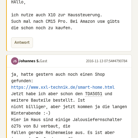
HAllo,

ich nutze auch X10 zur Haussteuerung.

Such mal nach CM15 Pro. Bei Amazon usw gibts 
die schon noch zu kaufen.
Antwort
Johannes S.
Gast
2016-11-13 07:54
#4790784
JS
ja, hatte gestern auch noch einen Shop 
https://www.xxl-technik.de/smart-home.html
Jetzt habe ich aber schon den 
TDA5051
 und 
weitere Bauteile bestellt. Ist 

nicht billiger, aber jetzt kommen ja die langen 
Winterabende :-)

Hier im Haus sind einige Jalousiefernschalter 
6276 von BJ verbaut, die 

fallen gerade Reihenweise aus. Es ist aber 