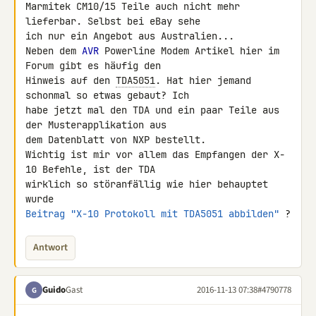
Marmitek CM10/15 Teile auch nicht mehr 
lieferbar. Selbst bei eBay sehe 

ich nur ein Angebot aus Australien...

Neben dem 
AVR
 Powerline Modem Artikel hier im 
Forum gibt es häufig den 

Hinweis auf den 
TDA5051
. Hat hier jemand 
schonmal so etwas gebaut? Ich 

habe jetzt mal den TDA und ein paar Teile aus 
der Musterapplikation aus 

dem Datenblatt von NXP bestellt.

Wichtig ist mir vor allem das Empfangen der X-
10 Befehle, ist der TDA 

wirklich so störanfällig wie hier behauptet 
Beitrag "X-10 Protokoll mit TDA5051 abbilden"
 ?
Antwort
Guido
Gast
2016-11-13 07:38
#4790778
G