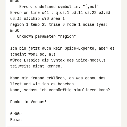
m=30"

    Error: undefined symbol in: "[yes]"

Error on line 641 : q:u3:1 u3:11 u3:22 u3:33 
u3:33 u3:chip_690 area=1 

region=1 temp=25 trise=0 mode=1 noise=(yes) 
m=30

   Unknown parameter "region"

Ich bin jetzt auch kein Spice-Experte, aber es 
scheint wohl so, als 

würde LTspice die Syntax des Spice-Modells 
teilweise nicht kennen.

Kann mir jemand erklären, an was genau das 
liegt und wie ich es beheben 

kann, sodass ich vernünftig simulieren kann?

Danke im Voraus!

Grüße

Roman