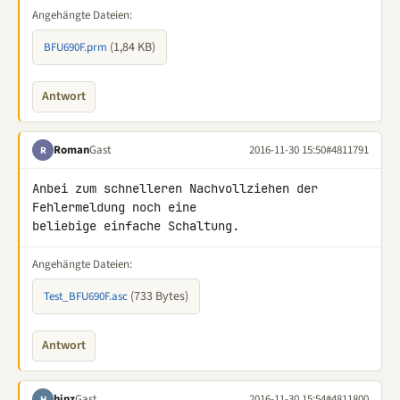
Angehängte Dateien:
(1,84 KB)
BFU690F.prm
Antwort
Roman
Gast
2016-11-30 15:50
#4811791
R
Anbei zum schnelleren Nachvollziehen der 
Fehlermeldung noch eine 

beliebige einfache Schaltung.
Angehängte Dateien:
(733 Bytes)
Test_BFU690F.asc
Antwort
hinz
Gast
2016-11-30 15:54
#4811800
H