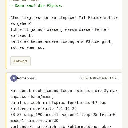
> Dann kauf dir PSpice.
Also liegt es nur an LTspice? Mit PSpice sollte 
es gehen?

Ich will ja nur wissen, warum dieser Fehler 
auftaucht.

Falls es keine andere Lösung als PSpice gibt, 
ist es eben so.
Antwort
Roman
Gast
2016-11-30 20:07
#4812121
R
Hat sonst noch jemand Ideen, wie ich die Syntax 
anpassen kann/muss, 

damit es auch in LTspice funktioniert? Das 
Entfernen der Zeile "q1 11 22 

33 33 chip_690 area=1 region=1 temp=25 trise=0 
mode=1 noise=yes m=30" 

verhindert natürlich die Fehlermeldung, aber 