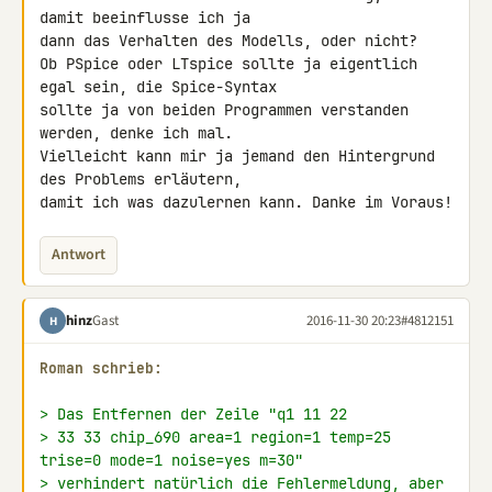
damit beeinflusse ich ja 

dann das Verhalten des Modells, oder nicht?

Ob PSpice oder LTspice sollte ja eigentlich 
egal sein, die Spice-Syntax 

sollte ja von beiden Programmen verstanden 
werden, denke ich mal. 

Vielleicht kann mir ja jemand den Hintergrund 
des Problems erläutern, 

damit ich was dazulernen kann. Danke im Voraus!
Antwort
hinz
Gast
2016-11-30 20:23
#4812151
H
Roman schrieb:
> Das Entfernen der Zeile "q1 11 22
> 33 33 chip_690 area=1 region=1 temp=25 
trise=0 mode=1 noise=yes m=30"
> verhindert natürlich die Fehlermeldung, aber 