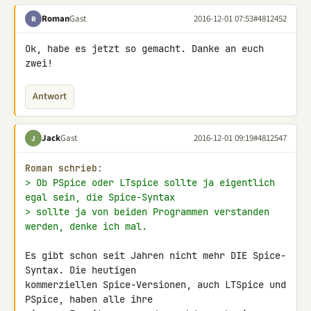
Roman
Gast
2016-12-01 07:53
#4812452
R
Ok, habe es jetzt so gemacht. Danke an euch 
zwei!
Antwort
Jack
Gast
2016-12-01 09:19
#4812547
J
Roman schrieb:
> Ob PSpice oder LTspice sollte ja eigentlich 
egal sein, die Spice-Syntax
> sollte ja von beiden Programmen verstanden 
werden, denke ich mal.
Es gibt schon seit Jahren nicht mehr DIE Spice-
Syntax. Die heutigen 

kommerziellen Spice-Versionen, auch LTSpice und 
PSpice, haben alle ihre 
