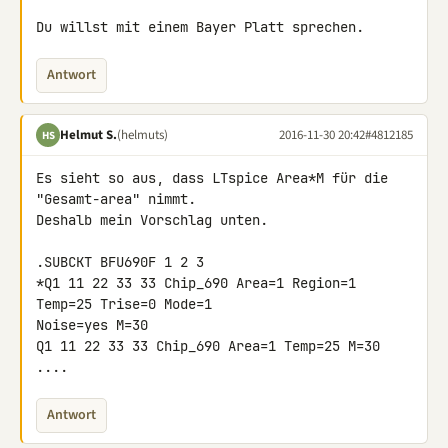
Du willst mit einem Bayer Platt sprechen.
Antwort
Helmut S.
(helmuts)
2016-11-30 20:42
#4812185
HS
Es sieht so aus, dass LTspice Area*M für die 
"Gesamt-area" nimmt.

Deshalb mein Vorschlag unten.

.SUBCKT BFU690F 1 2 3

*Q1 11 22 33 33 Chip_690 Area=1 Region=1 
Temp=25 Trise=0 Mode=1 

Noise=yes M=30

Q1 11 22 33 33 Chip_690 Area=1 Temp=25 M=30

....
Antwort