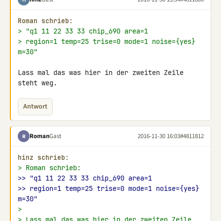
Roman schrieb:
> "q1 11 22 33 33 chip_690 area=1
> region=1 temp=25 trise=0 mode=1 noise={yes} 
m=30"
Lass mal das was hier in der zweiten Zeile 
steht weg.
Antwort
Roman
Gast
2016-11-30 16:03
#4811812
R
hinz schrieb:
> Roman schrieb:
>> "q1 11 22 33 33 chip_690 area=1
>> region=1 temp=25 trise=0 mode=1 noise={yes} 
m=30"
>
> Lass mal das was hier in der zweiten Zeile 