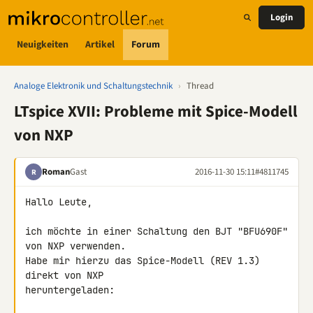
Login
Neuigkeiten
Artikel
Forum
Analoge Elektronik und Schaltungstechnik
›
Thread
LTspice XVII: Probleme mit Spice-Modell
von NXP
Roman
Gast
2016-11-30 15:11
#4811745
R
Hallo Leute,

ich möchte in einer Schaltung den BJT "BFU690F" 
von NXP verwenden.

Habe mir hierzu das Spice-Modell (REV 1.3) 
direkt von NXP 

heruntergeladen:
