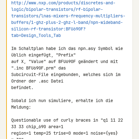
http://www.nxp.com/products/discretes-and-
logic/bipolar-transistors/rf-bipolar-
transistors/lnas-mixers-frequency-multipliers-
buffers/1-ghz-plus-2-ghz-l-band/npn-wideband-
silicon-rf-transistor:BFU690F?
tab=Design_Tools_Tab
Im Schaltplan habe ich das npn.asy Symbol wie 
üblich eingefügt, "Prefix" 

auf X, "Value" auf BFU690F geändert und mit 
".inc BFU690F.prm" das 

Subcircuit-File eingebunden, welches sich im 
Ordner der .asc Datei 

befindet.

Sobald ich nun simuliere, erhalte ich die 
Meldung:

Questionable use of curly braces in "q1 11 22 
33 33 chip_690 area=1 

region=1 temp=25 trise=0 mode=1 noise={yes} 